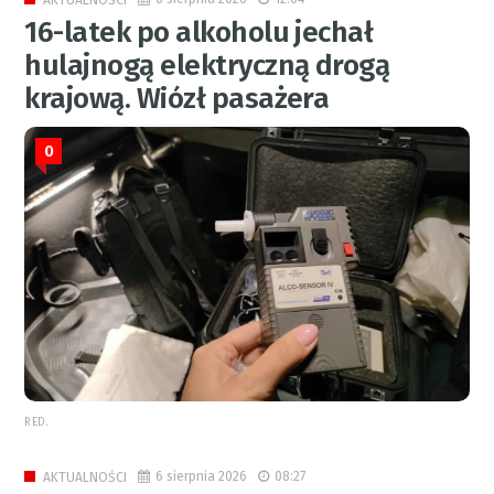
AKTUALNOŚCI
16-latek po alkoholu jechał
hulajnogą elektryczną drogą
krajową. Wiózł pasażera
0
RED.
6 sierpnia 2026
08:27
AKTUALNOŚCI