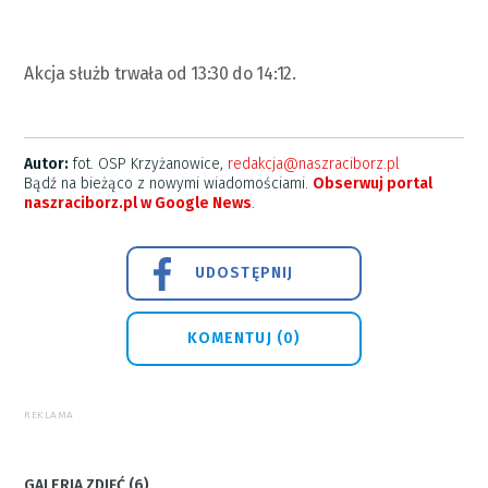
Akcja służb trwała od 13:30 do 14:12.
Autor:
fot. OSP Krzyżanowice,
redakcja@naszraciborz.pl
Bądź na bieżąco z nowymi wiadomościami.
Obserwuj portal
naszraciborz.pl w Google News
.
UDOSTĘPNIJ
KOMENTUJ (0)
REKLAMA
GALERIA ZDJĘĆ (6)