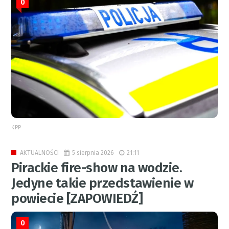
0
KPP
5 sierpnia 2026
21:11
AKTUALNOŚCI
Pirackie fire-show na wodzie.
Jedyne takie przedstawienie w
powiecie [ZAPOWIEDŹ]
0