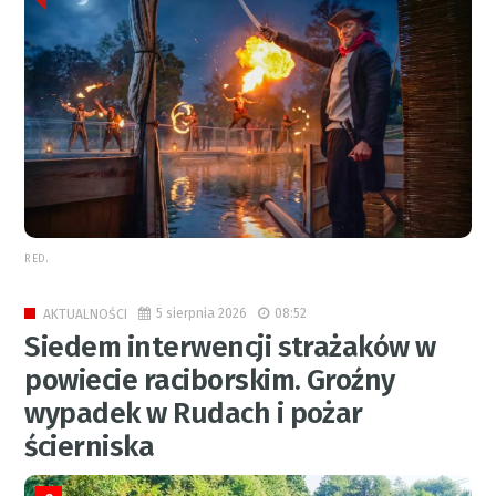
RED.
5 sierpnia 2026
08:52
AKTUALNOŚCI
Siedem interwencji strażaków w
powiecie raciborskim. Groźny
wypadek w Rudach i pożar
ścierniska