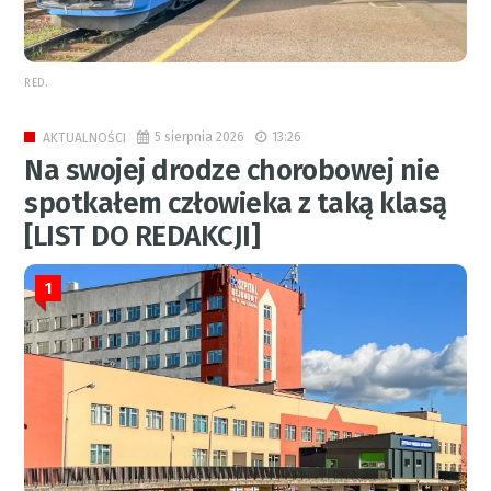
RED.
5 sierpnia 2026
13:26
AKTUALNOŚCI
Na swojej drodze chorobowej nie
spotkałem człowieka z taką klasą
[LIST DO REDAKCJI]
1