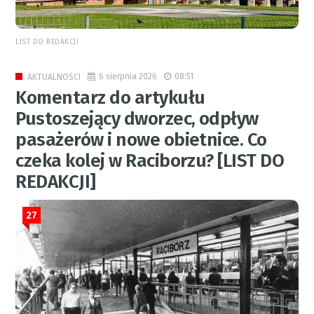
LIST DO REDAKCJI
6 sierpnia 2026
08:51
AKTUALNOŚCI
Komentarz do artykułu
Pustoszejący dworzec, odpływ
pasażerów i nowe obietnice. Co
czeka kolej w Raciborzu? [LIST DO
REDAKCJI]
27