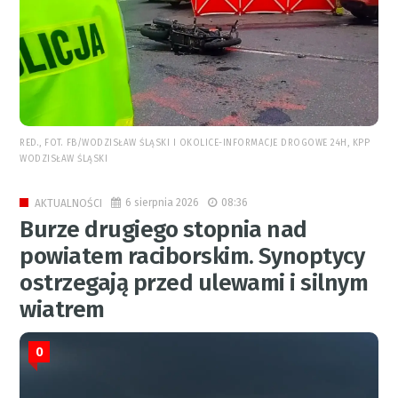
RED., FOT. FB/WODZISŁAW ŚLĄSKI I OKOLICE-INFORMACJE DROGOWE 24H, KPP
WODZISŁAW ŚLĄSKI
6 sierpnia 2026
08:36
AKTUALNOŚCI
Burze drugiego stopnia nad
powiatem raciborskim. Synoptycy
ostrzegają przed ulewami i silnym
wiatrem
0