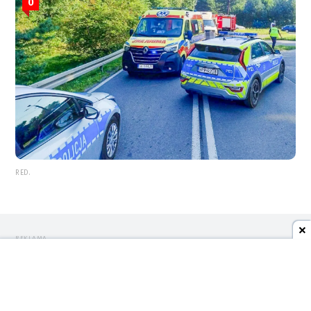
0
RED.
REKLAMA