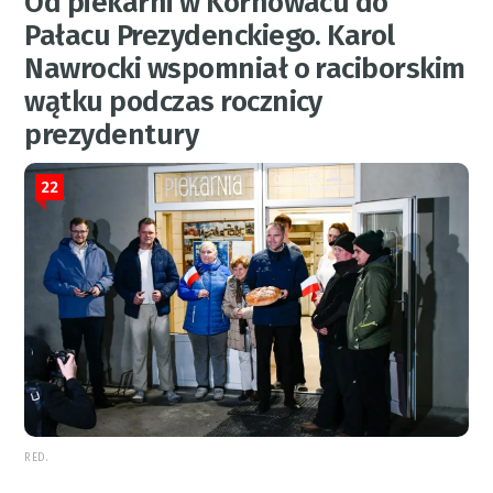
Od piekarni w Kornowacu do
Pałacu Prezydenckiego. Karol
Nawrocki wspomniał o raciborskim
wątku podczas rocznicy
prezydentury
22
RED.