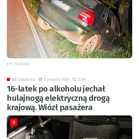
KPP RACIBÓRZ
6 sierpnia 2026
12:04
AKTUALNOŚCI
16-latek po alkoholu jechał
hulajnogą elektryczną drogą
krajową. Wiózł pasażera
0