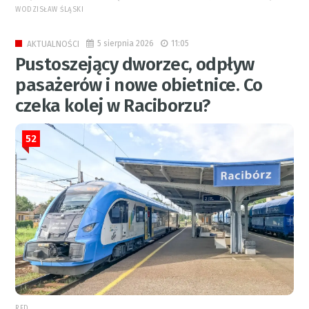
WODZISŁAW ŚLĄSKI
5 sierpnia 2026
11:05
AKTUALNOŚCI
Pustoszejący dworzec, odpływ
pasażerów i nowe obietnice. Co
czeka kolej w Raciborzu?
52
RED.