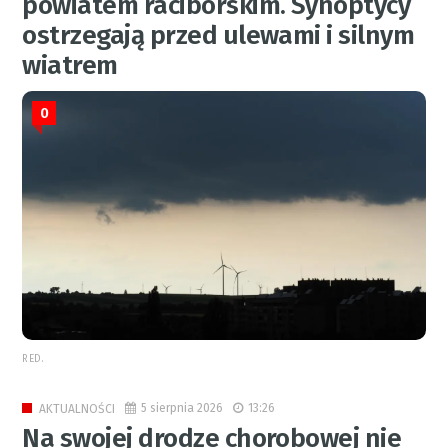
powiatem raciborskim. Synoptycy
ostrzegają przed ulewami i silnym
wiatrem
0
RED.
5 sierpnia 2026
13:26
AKTUALNOŚCI
Na swojej drodze chorobowej nie