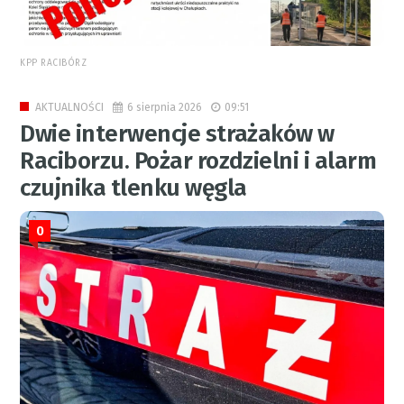
KPP RACIBÓRZ
6 sierpnia 2026
09:51
AKTUALNOŚCI
Dwie interwencje strażaków w
Raciborzu. Pożar rozdzielni i alarm
czujnika tlenku węgla
0