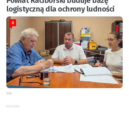
Powiat Raciborski buduje bazę
logistyczną dla ochrony ludności
0
RED.
REKLAMA