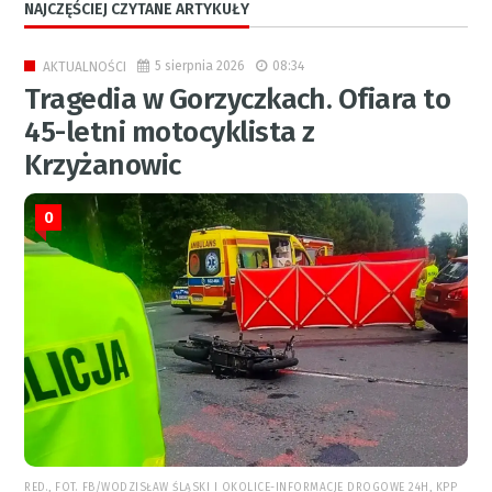
NAJCZĘŚCIEJ CZYTANE ARTYKUŁY
5 sierpnia 2026
08:34
AKTUALNOŚCI
Tragedia w Gorzyczkach. Ofiara to
45-letni motocyklista z
Krzyżanowic
0
RED., FOT. FB/WODZISŁAW ŚLĄSKI I OKOLICE-INFORMACJE DROGOWE 24H, KPP