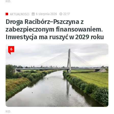
RED.
6 sierpnia 2026
22:17
AKTUALNOŚCI
Droga Racibórz–Pszczyna z
zabezpieczonym finansowaniem.
Inwestycja ma ruszyć w 2029 roku
6
RED.