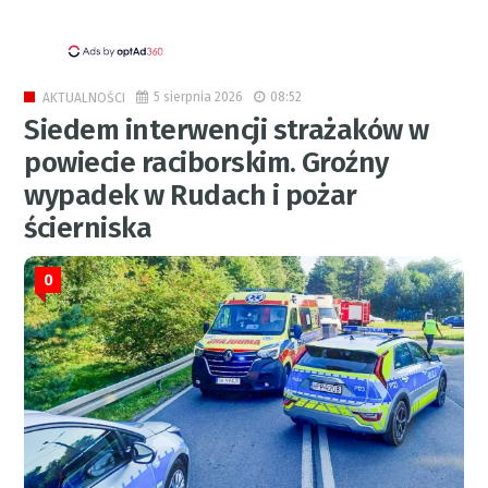
5 sierpnia 2026
08:52
AKTUALNOŚCI
Siedem interwencji strażaków w
powiecie raciborskim. Groźny
wypadek w Rudach i pożar
ścierniska
0