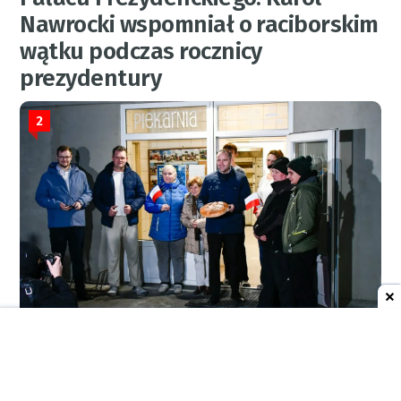
Nawrocki wspomniał o raciborskim
wątku podczas rocznicy
prezydentury
2
RED.
5 sierpnia 2026
08:47
AKTUALNOŚCI