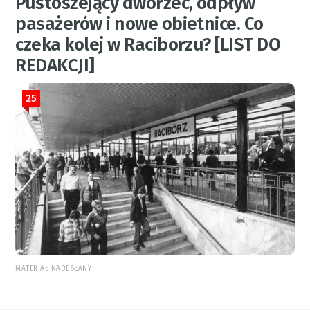
Pustoszejący dworzec, odpływ
pasażerów i nowe obietnice. Co
czeka kolej w Raciborzu? [LIST DO
REDAKCJI]
25
MATERIAŁ NADESŁANY