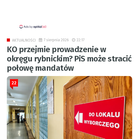
7 sierpnia 2026
22:17
AKTUALNOŚCI
KO przejmie prowadzenie w
okręgu rybnickim? PiS może stracić
połowę mandatów
22