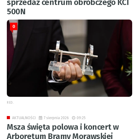
sprzedaż centrum obróbczego KCI
500N
0
RED.
7 sierpnia 2026
09:25
AKTUALNOŚCI
Msza święta polowa i koncert w
Arboretum Bramy Morawskiej