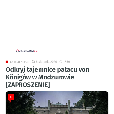
8 sierpnia 2026
17:50
AKTUALNOŚCI
Odkryj tajemnice pałacu von
Königów w Modzurowie
[ZAPROSZENIE]
0