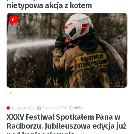
nietypowa akcja z kotem
0
RED.
7 sierpnia 2026
08:56
AKTUALNOŚCI
XXXV Festiwal Spotkałem Pana w
Raciborzu. Jubileuszowa edycja już