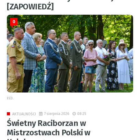
[ZAPOWIEDŹ]
0
RED.
7 sierpnia 2026
08:25
AKTUALNOŚCI
Świetny Raciborzan w
Mistrzostwach Polski w