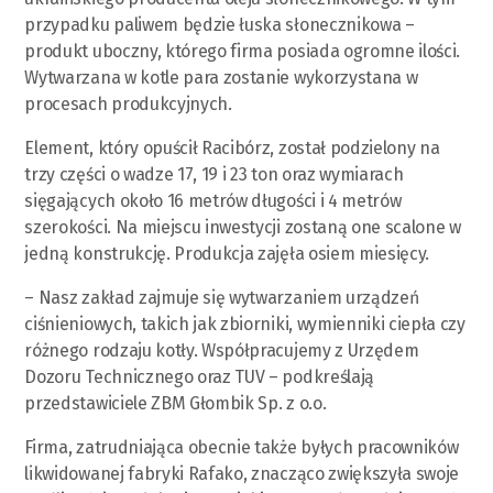
przypadku paliwem będzie łuska słonecznikowa –
produkt uboczny, którego firma posiada ogromne ilości.
Wytwarzana w kotle para zostanie wykorzystana w
procesach produkcyjnych.
Element, który opuścił Racibórz, został podzielony na
trzy części o wadze 17, 19 i 23 ton oraz wymiarach
sięgających około 16 metrów długości i 4 metrów
szerokości. Na miejscu inwestycji zostaną one scalone w
jedną konstrukcję. Produkcja zajęła osiem miesięcy.
– Nasz zakład zajmuje się wytwarzaniem urządzeń
ciśnieniowych, takich jak zbiorniki, wymienniki ciepła czy
różnego rodzaju kotły. Współpracujemy z Urzędem
Dozoru Technicznego oraz TUV – podkreślają
przedstawiciele ZBM Głombik Sp. z o.o.
Firma, zatrudniająca obecnie także byłych pracowników
likwidowanej fabryki Rafako, znacząco zwiększyła swoje