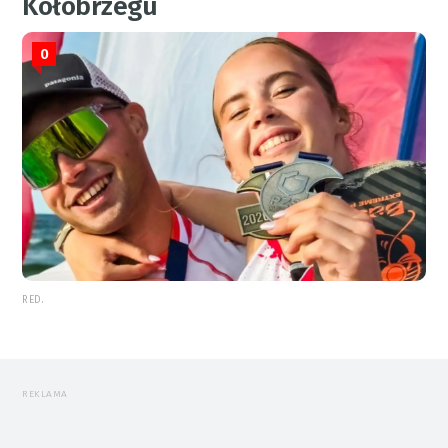
Kołobrzegu
0
RED.
REKLAMA