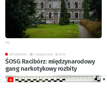
RED.
7 sierpnia 2026
09:13
AKTUALNOŚCI
ŚOSG Racibórz: międzynarodowy
gang narkotykowy rozbity
0