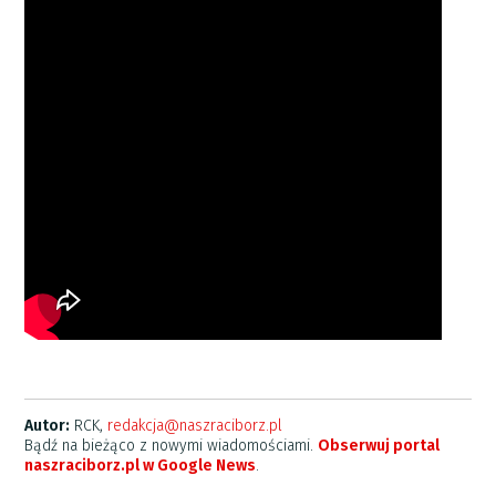
Autor:
RCK,
redakcja@naszraciborz.pl
Bądź na bieżąco z nowymi wiadomościami.
Obserwuj portal
naszraciborz.pl w Google News
.