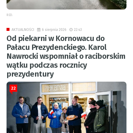
RED.
6 sierpnia 2026
22:43
AKTUALNOŚCI
Od piekarni w Kornowacu do
Pałacu Prezydenckiego. Karol
Nawrocki wspomniał o raciborskim
wątku podczas rocznicy
prezydentury
22