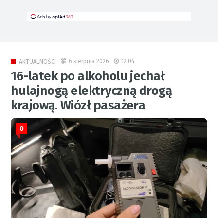
6 sierpnia 2026
12:04
AKTUALNOŚCI
16-latek po alkoholu jechał
hulajnogą elektryczną drogą
krajową. Wiózł pasażera
0