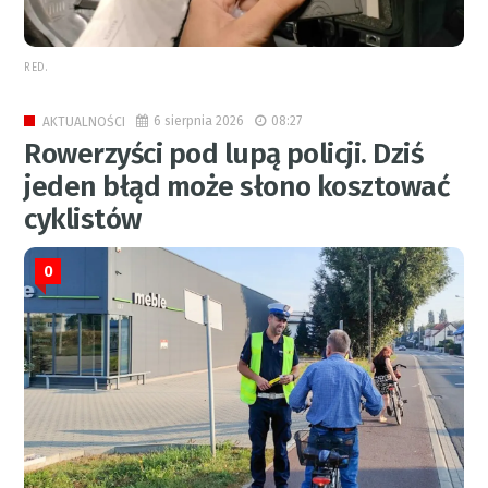
RED.
6 sierpnia 2026
08:27
AKTUALNOŚCI
Rowerzyści pod lupą policji. Dziś
jeden błąd może słono kosztować
cyklistów
0