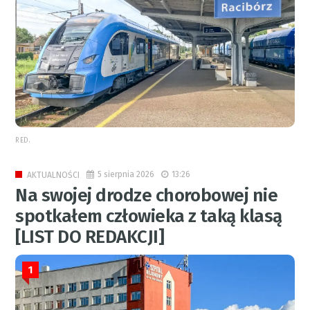
RED.
5 sierpnia 2026
13:26
AKTUALNOŚCI
Na swojej drodze chorobowej nie
spotkałem człowieka z taką klasą
[LIST DO REDAKCJI]
1