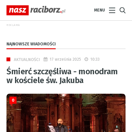
MENU
REKLAMA
NAJNOWSZE WIADOMOŚCI
17 września 2025
10:33
AKTUALNOŚCI
Śmierć szczęśliwa - monodram
w kościele św. Jakuba
0