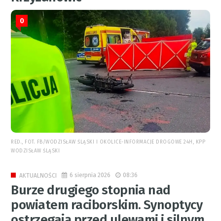
0
RED., FOT. FB/WODZISŁAW ŚLĄSKI I OKOLICE-INFORMACJE DROGOWE 24H, KPP
WODZISŁAW ŚLĄSKI
6 sierpnia 2026
08:36
AKTUALNOŚCI
Burze drugiego stopnia nad
powiatem raciborskim. Synoptycy
ostrzegają przed ulewami i silnym