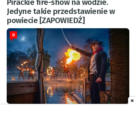
Pirackie fire-show na wodzie.
Jedyne takie przedstawienie w
powiecie [ZAPOWIEDŹ]
0
RED.
5 sierpnia 2026
08:52
AKTUALNOŚCI
Siedem interwencji strażaków w