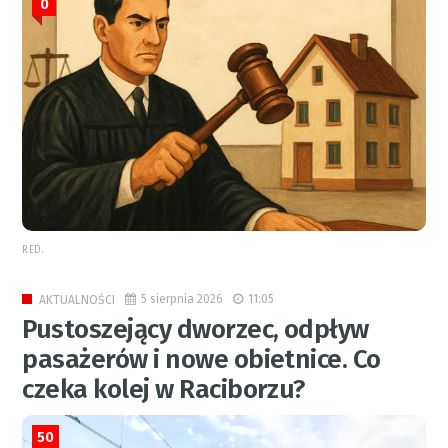
0
RED.
5 sierpnia 2026
11:05
AKTUALNOŚCI
Pustoszejący dworzec, odpływ
pasażerów i nowe obietnice. Co
czeka kolej w Raciborzu?
50