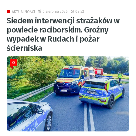
5 sierpnia 2026
08:52
AKTUALNOŚCI
Siedem interwencji strażaków w
powiecie raciborskim. Groźny
wypadek w Rudach i pożar
ścierniska
0