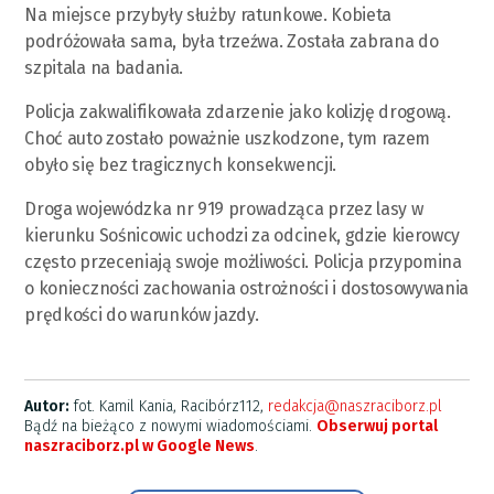
Na miejsce przybyły służby ratunkowe. Kobieta
podróżowała sama, była trzeźwa. Została zabrana do
szpitala na badania.
Policja zakwalifikowała zdarzenie jako kolizję drogową.
Choć auto zostało poważnie uszkodzone, tym razem
obyło się bez tragicznych konsekwencji.
Droga wojewódzka nr 919 prowadząca przez lasy w
kierunku Sośnicowic uchodzi za odcinek, gdzie kierowcy
często przeceniają swoje możliwości. Policja przypomina
o konieczności zachowania ostrożności i dostosowywania
prędkości do warunków jazdy.
Autor:
fot. Kamil Kania, Racibórz112,
redakcja@naszraciborz.pl
Bądź na bieżąco z nowymi wiadomościami.
Obserwuj portal
naszraciborz.pl w Google News
.