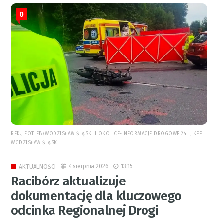
0
RED., FOT. FB/WODZISŁAW ŚLĄSKI I OKOLICE-INFORMACJE DROGOWE 24H, KPP
WODZISŁAW ŚLĄSKI
4 sierpnia 2026
13:15
AKTUALNOŚCI
Racibórz aktualizuje
dokumentację dla kluczowego
odcinka Regionalnej Drogi