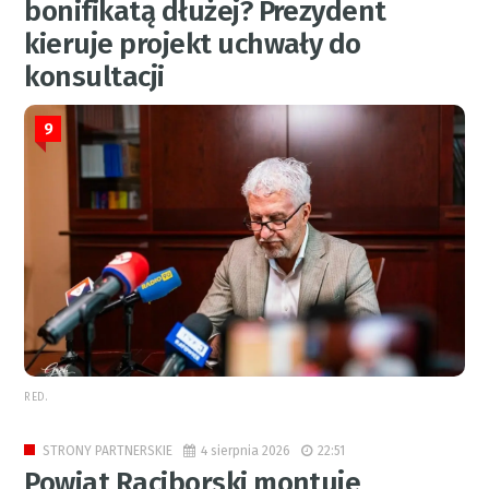
bonifikatą dłużej? Prezydent
kieruje projekt uchwały do
konsultacji
9
RED.
4 sierpnia 2026
22:51
STRONY PARTNERSKIE
Powiat Raciborski montuje