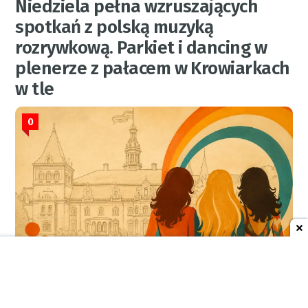
Niedziela pełna wzruszających
spotkań z polską muzyką
rozrywkową. Parkiet i dancing w
plenerze z pałacem w Krowiarkach
w tle
0
RED.