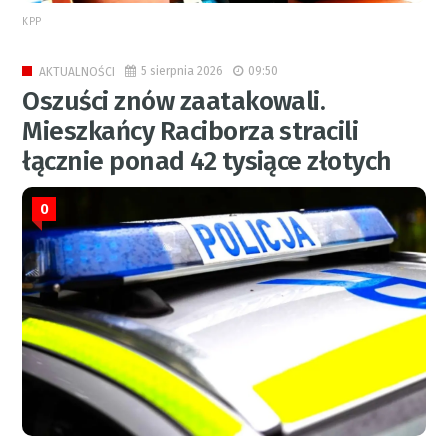
KPP
5 sierpnia 2026
09:50
AKTUALNOŚCI
Oszuści znów zaatakowali.
Mieszkańcy Raciborza stracili
łącznie ponad 42 tysiące złotych
0