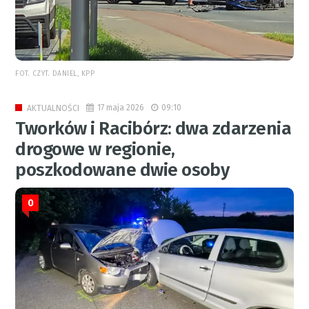
FOT. CZYT. DANIEL, KPP
17 maja 2026
09:10
AKTUALNOŚCI
Tworków i Racibórz: dwa zdarzenia
drogowe w regionie,
poszkodowane dwie osoby
0