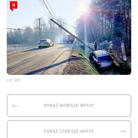
0
FOT. KPP
POKAŻ NOWSZE WPISY
POKAŻ STARSZE WPISY