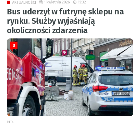
1 kwietnia 2026
15:32
AKTUALNOŚCI
Bus uderzył w futrynę sklepu na
rynku. Służby wyjaśniają
okoliczności zdarzenia
0
RED.