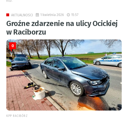
RED.
1 kwietnia 2026
15:57
AKTUALNOŚCI
Groźne zdarzenie na ulicy Ocickiej
w Raciborzu
0
KPP RACIBÓRZ