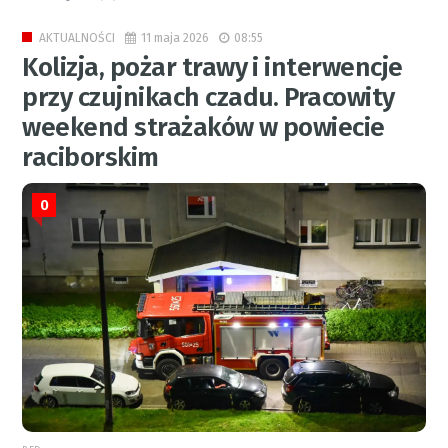
11 maja 2026
08:55
AKTUALNOŚCI
Kolizja, pożar trawy i interwencje
przy czujnikach czadu. Pracowity
weekend strażaków w powiecie
raciborskim
0