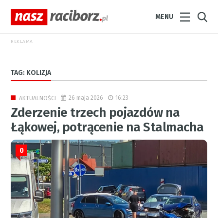
MENU
REKLAMA
TAG: KOLIZJA
26 maja 2026
16:23
AKTUALNOŚCI
Zderzenie trzech pojazdów na
Łąkowej, potrącenie na Stalmacha
0