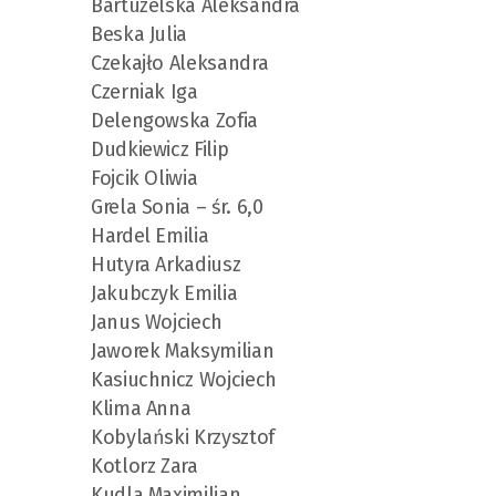
Bartuzelska Aleksandra
Beska Julia
Czekajło Aleksandra
Czerniak Iga
Delengowska Zofia
Dudkiewicz Filip
Fojcik Oliwia
Grela Sonia – śr. 6,0
Hardel Emilia
Hutyra Arkadiusz
Jakubczyk Emilia
Janus Wojciech
Jaworek Maksymilian
Kasiuchnicz Wojciech
Klima Anna
Kobylański Krzysztof
Kotlorz Zara
Kudla Maximilian