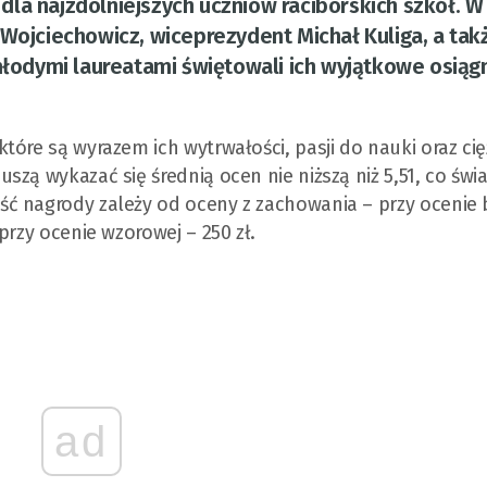
la najzdolniejszych uczniów raciborskich szkół. W
 Wojciechowicz, wiceprezydent Michał Kuliga, a tak
młodymi laureatami świętowali ich wyjątkowe osiągn
óre są wyrazem ich wytrwałości, pasji do nauki oraz cię
zą wykazać się średnią ocen nie niższą niż 5,51, co świ
ć nagrody zależy od oceny z zachowania – przy ocenie 
przy ocenie wzorowej – 250 zł.
ad