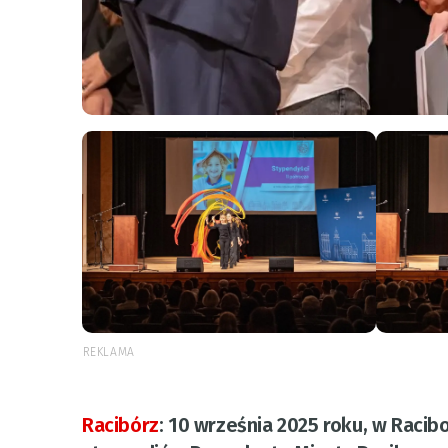
REKLAMA
Racibórz
:
10 września 2025 roku, w Racib