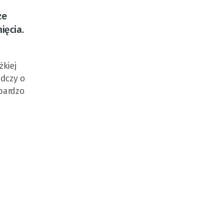
że
ięcia.
żkiej
adczy o
bardzo