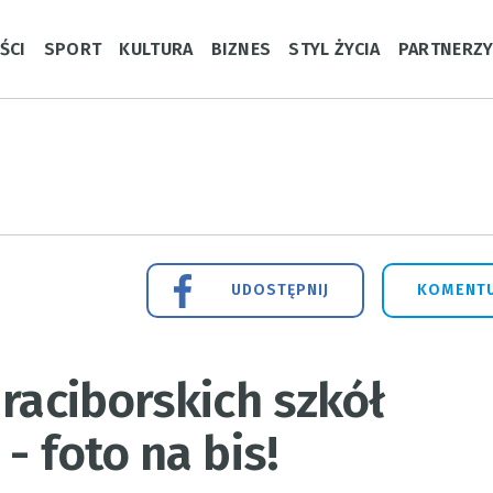
ŚCI
SPORT
KULTURA
BIZNES
STYL ŻYCIA
PARTNERZ
UDOSTĘPNIJ
KOMENTU
 raciborskich szkół
- foto na bis!