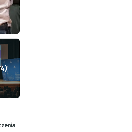
74)
czenia