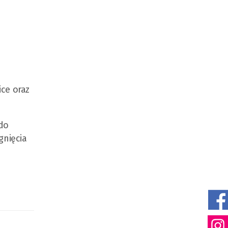
ice oraz
 do
gnięcia