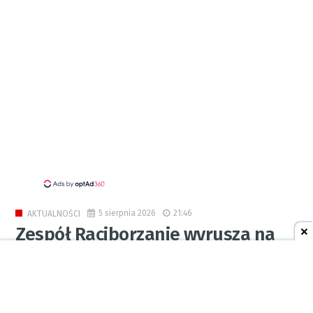
5 sierpnia 2026
21:46
AKTUALNOŚCI
Zespół Raciborzanie wyrusza na
festiwal na Wyspach Kanaryjskich
0