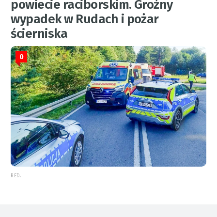
powiecie raciborskim. Groźny
wypadek w Rudach i pożar
ścierniska
0
RED.