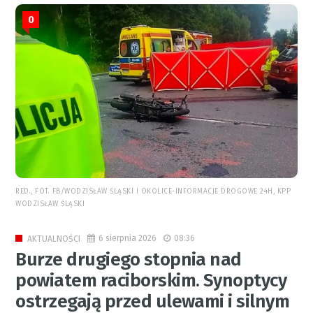
0
RED., FOT. FB/WODZISŁAW ŚLĄSKI I OKOLICE-INFORMACJE DROGOWE 24H, KPP
WODZISŁAW ŚLĄSKI
6 sierpnia 2026
08:36
AKTUALNOŚCI
Burze drugiego stopnia nad
powiatem raciborskim. Synoptycy
ostrzegają przed ulewami i silnym