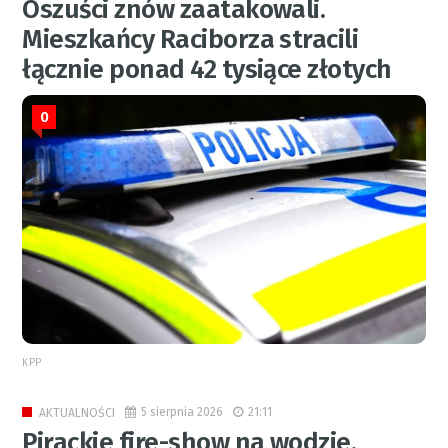
Oszuści znów zaatakowali.
Mieszkańcy Raciborza stracili
łącznie ponad 42 tysiące złotych
0
KPP
5 sierpnia 2026
21:11
AKTUALNOŚCI
Pirackie fire-show na wodzie.