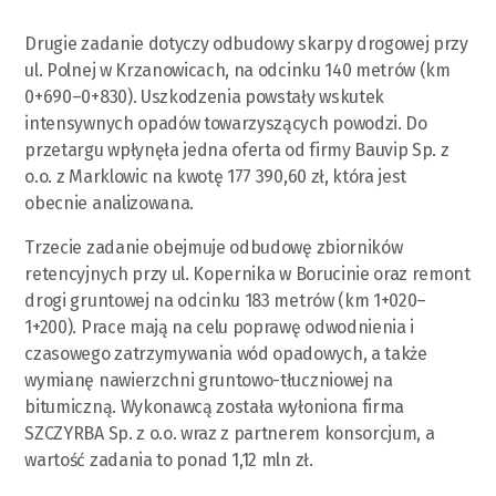
Drugie zadanie dotyczy odbudowy skarpy drogowej przy
ul. Polnej w Krzanowicach, na odcinku 140 metrów (km
0+690–0+830). Uszkodzenia powstały wskutek
intensywnych opadów towarzyszących powodzi. Do
przetargu wpłynęła jedna oferta od firmy Bauvip Sp. z
o.o. z Marklowic na kwotę 177 390,60 zł, która jest
obecnie analizowana.
Trzecie zadanie obejmuje odbudowę zbiorników
retencyjnych przy ul. Kopernika w Borucinie oraz remont
drogi gruntowej na odcinku 183 metrów (km 1+020–
1+200). Prace mają na celu poprawę odwodnienia i
czasowego zatrzymywania wód opadowych, a także
wymianę nawierzchni gruntowo-tłuczniowej na
bitumiczną. Wykonawcą została wyłoniona firma
SZCZYRBA Sp. z o.o. wraz z partnerem konsorcjum, a
wartość zadania to ponad 1,12 mln zł.