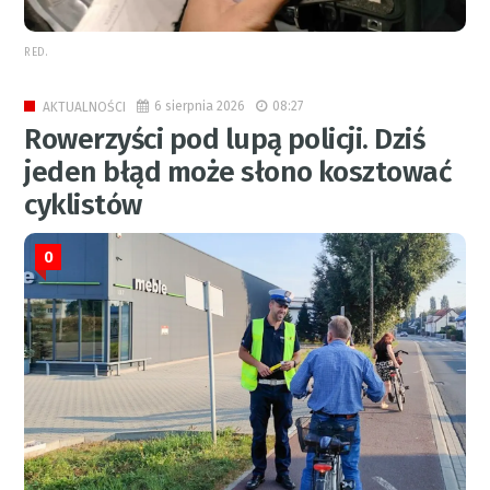
RED.
6 sierpnia 2026
08:27
AKTUALNOŚCI
Rowerzyści pod lupą policji. Dziś
jeden błąd może słono kosztować
cyklistów
0