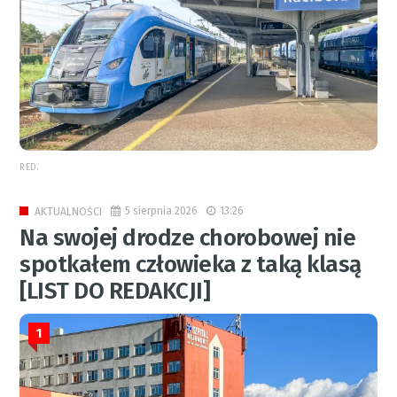
RED.
5 sierpnia 2026
13:26
AKTUALNOŚCI
Na swojej drodze chorobowej nie
spotkałem człowieka z taką klasą
[LIST DO REDAKCJI]
1