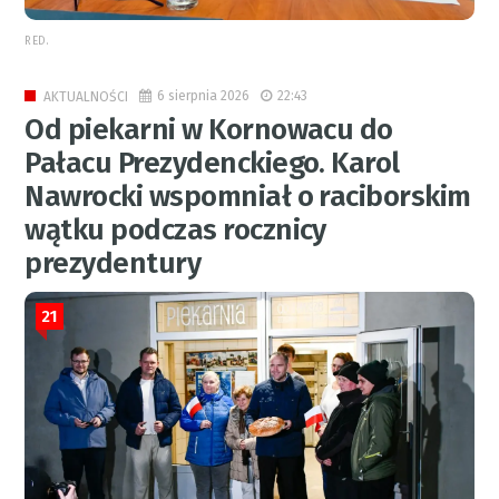
RED.
6 sierpnia 2026
22:43
AKTUALNOŚCI
Od piekarni w Kornowacu do
Pałacu Prezydenckiego. Karol
Nawrocki wspomniał o raciborskim
wątku podczas rocznicy
prezydentury
21