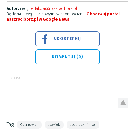
Autor:
red.,
redakcja@naszraciborz.pl
Bądź na bieżąco z nowymi wiadomościami.
Obserwuj portal
naszraciborz.pl w Google News
.
UDOSTĘPNIJ
KOMENTUJ (0)
REKLAMA
Tagi:
Krzanowice
powódź
bezpieczeństwo