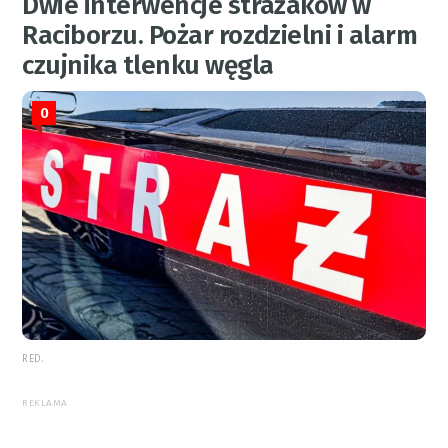
Dwie interwencje strażaków w
Raciborzu. Pożar rozdzielni i alarm
czujnika tlenku węgla
0
RED.
REKLAMA