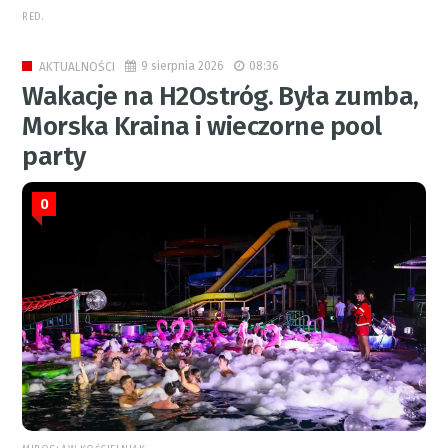
RED.
9 sierpnia 2026
08:36
AKTUALNOŚCI
Wakacje na H2Ostróg. Była zumba,
Morska Kraina i wieczorne pool
party
0