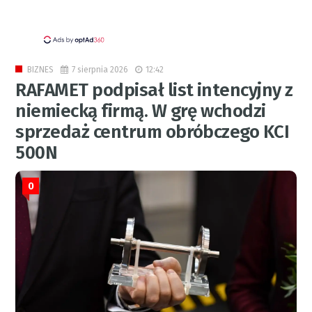
7 sierpnia 2026
12:42
BIZNES
RAFAMET podpisał list intencyjny z
niemiecką firmą. W grę wchodzi
sprzedaż centrum obróbczego KCI
500N
0