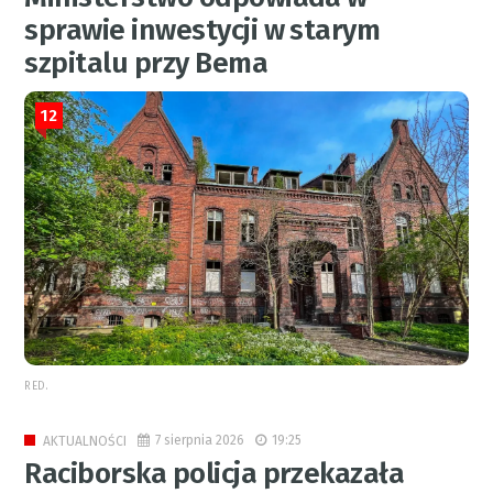
sprawie inwestycji w starym
szpitalu przy Bema
12
RED.
7 sierpnia 2026
19:25
AKTUALNOŚCI
Raciborska policja przekazała