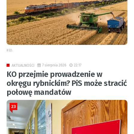
RED.
7 sierpnia 2026
22:17
AKTUALNOŚCI
KO przejmie prowadzenie w
okręgu rybnickim? PiS może stracić
połowę mandatów
23