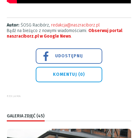
Autor:
ŚOSG Racibórz,
redakcja@naszraciborz.pl
Bądź na bieżąco z nowymi wiadomościami.
Obserwuj portal
naszraciborz.pl w Google News
.
UDOSTĘPNIJ
KOMENTUJ (0)
REKLAMA
GALERIA ZDJĘĆ (45)