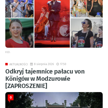
RED.
8 sierpnia 2026
17:50
AKTUALNOŚCI
Odkryj tajemnice pałacu von
Königów w Modzurowie
[ZAPROSZENIE]
0