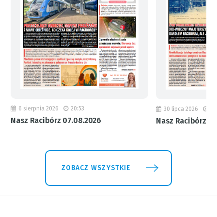
6 sierpnia 2026
20:53
30 lipca 2026
18
Nasz Racibórz 07.08.2026
Nasz Racibórz 31
ZOBACZ WSZYSTKIE