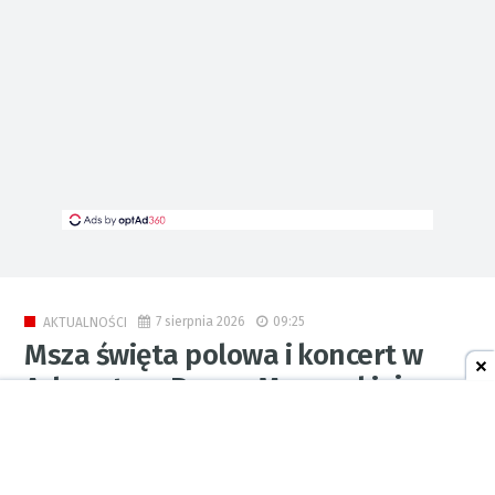
7 sierpnia 2026
09:25
AKTUALNOŚCI
Msza święta polowa i koncert w
Arboretum Bramy Morawskiej
[ZAPOWIEDŹ]
0