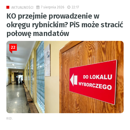
7 sierpnia 2026
22:17
AKTUALNOŚCI
KO przejmie prowadzenie w
okręgu rybnickim? PiS może stracić
połowę mandatów
22
RED.