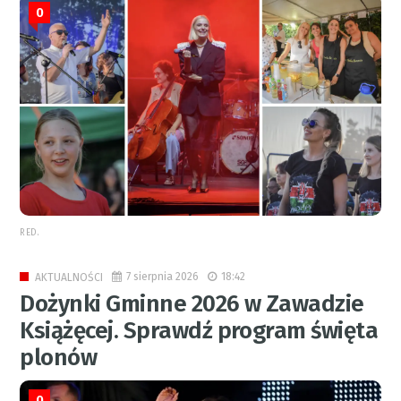
0
RED.
7 sierpnia 2026
18:42
AKTUALNOŚCI
Dożynki Gminne 2026 w Zawadzie
Książęcej. Sprawdź program święta
plonów
0