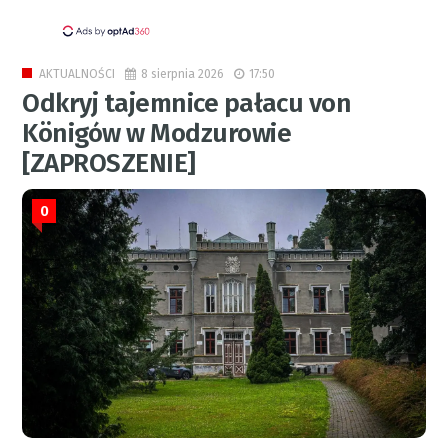
8 sierpnia 2026
17:50
AKTUALNOŚCI
Odkryj tajemnice pałacu von
Königów w Modzurowie
[ZAPROSZENIE]
0