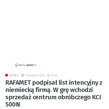
7 sierpnia 2026
12:42
BIZNES
RAFAMET podpisał list intencyjny z
niemiecką firmą. W grę wchodzi
sprzedaż centrum obróbczego KCI
500N