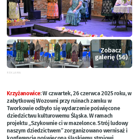
Zobacz
galerię (56)
REKLAMA
Krzyżanowice
:
W czwartek, 26 czerwca 2025 roku, w
zabytkowej Wozowni przy ruinach zamku w
Tworkowie odbyło się wydarzenie poświęcone
dziedzictwu kulturowemu Śląska. W ramach
projektu „Szykownie ci w mazelonce. Strój ludowy
naszym dziedzictwem” zorganizowano wernisaż i
konferencję poświęconą śląskiemu strojowi