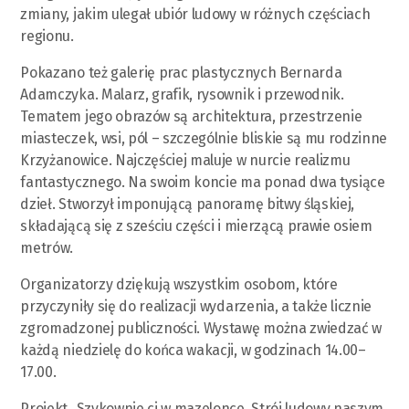
zmiany, jakim ulegał ubiór ludowy w różnych częściach
regionu.
Pokazano też galerię prac plastycznych Bernarda
Adamczyka. Malarz, grafik, rysownik i przewodnik.
Tematem jego obrazów są architektura, przestrzenie
miasteczek, wsi, pól – szczególnie bliskie są mu rodzinne
Krzyżanowice. Najczęściej maluje w nurcie realizmu
fantastycznego. Na swoim koncie ma ponad dwa tysiące
dzieł. Stworzył imponującą panoramę bitwy śląskiej,
składającą się z sześciu części i mierzącą prawie osiem
metrów.
Organizatorzy dziękują wszystkim osobom, które
przyczyniły się do realizacji wydarzenia, a także licznie
zgromadzonej publiczności. Wystawę można zwiedzać w
każdą niedzielę do końca wakacji, w godzinach 14.00–
17.00.
Projekt „Szykownie ci w mazelonce. Strój ludowy naszym