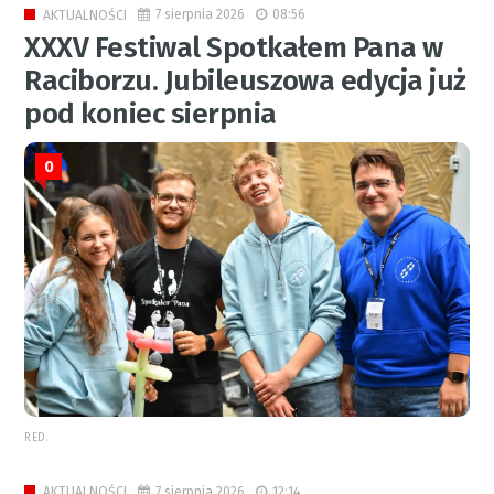
7 sierpnia 2026
08:56
AKTUALNOŚCI
XXXV Festiwal Spotkałem Pana w
Raciborzu. Jubileuszowa edycja już
pod koniec sierpnia
0
RED.
7 sierpnia 2026
12:14
AKTUALNOŚCI