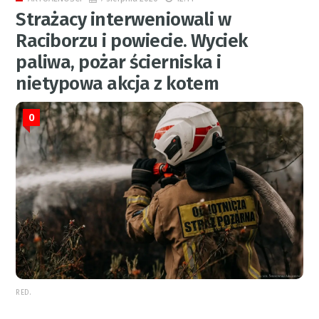
Strażacy interweniowali w
Raciborzu i powiecie. Wyciek
paliwa, pożar ścierniska i
nietypowa akcja z kotem
0
RED.