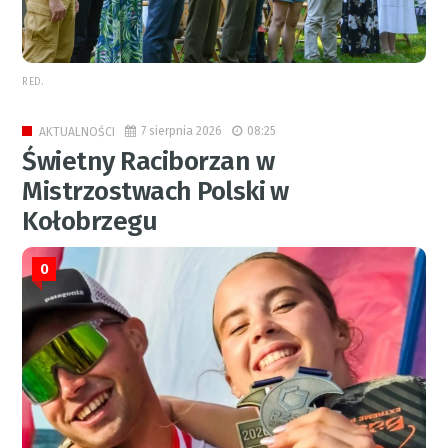
RED.
7 sierpnia 2026
08:25
AKTUALNOŚCI
Świetny Raciborzan w
Mistrzostwach Polski w
Kołobrzegu
0