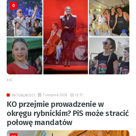
0
RED.
7 sierpnia 2026
22:17
AKTUALNOŚCI
KO przejmie prowadzenie w
okręgu rybnickim? PiS może stracić
połowę mandatów