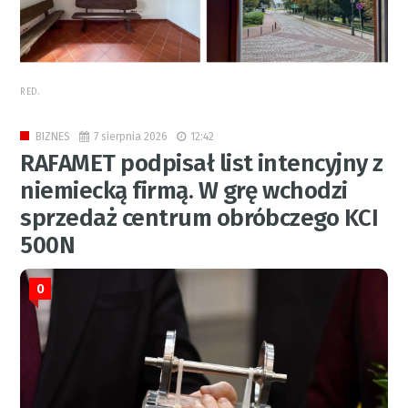
RED.
7 sierpnia 2026
12:42
BIZNES
RAFAMET podpisał list intencyjny z
niemiecką firmą. W grę wchodzi
sprzedaż centrum obróbczego KCI
500N
0