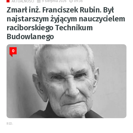
9 sierpnia 2026
09:36
AKTUALNOŚCI
Zmarł inż. Franciszek Rubin. Był
najstarszym żyjącym nauczycielem
raciborskiego Technikum
Budowlanego
0
RED.