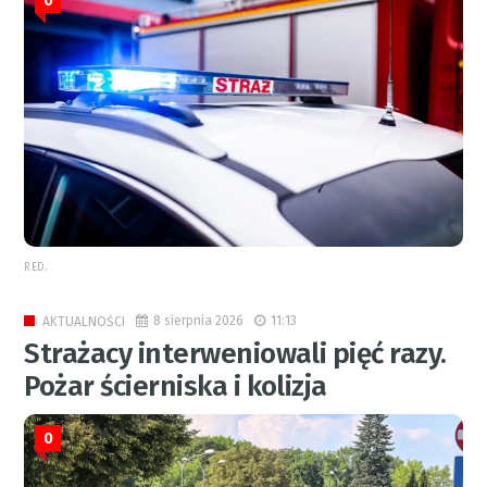
0
RED.
8 sierpnia 2026
11:13
AKTUALNOŚCI
Strażacy interweniowali pięć razy.
Pożar ścierniska i kolizja
0