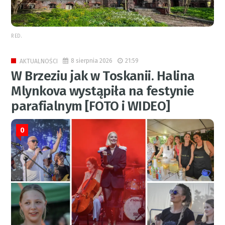
RED.
8 sierpnia 2026
21:59
AKTUALNOŚCI
W Brzeziu jak w Toskanii. Halina
Mlynkova wystąpiła na festynie
parafialnym [FOTO i WIDEO]
0