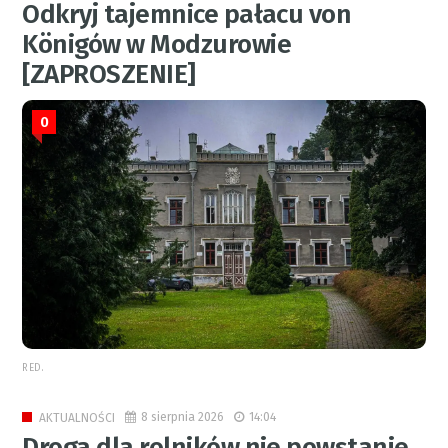
Odkryj tajemnice pałacu von
Königów w Modzurowie
[ZAPROSZENIE]
0
RED.
8 sierpnia 2026
14:04
AKTUALNOŚCI
Droga dla rolników nie powstanie.