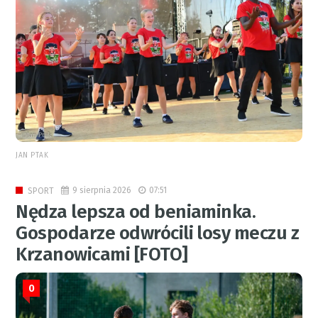
JAN PTAK
9 sierpnia 2026
07:51
SPORT
Nędza lepsza od beniaminka.
Gospodarze odwrócili losy meczu z
Krzanowicami [FOTO]
0