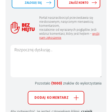
ZALOGUJ SIĘ
ZAŁÓŻ KONTO
Portal naszraciborz.pl przeciwstawia się
niestosownym, nasyconym nienawiścią
komentarzom,
niezależnie od wyrażanych poglądów. Jeśli
widzisz komentarz, który jest hejtem –
wyślij
nam zgłoszenie
.
Pozostało
(1000)
znaków do wykorzystania
DODAJ KOMENTARZ
Aby potwierdzić, że jesteś człowiekiem kliknij:
czajnik