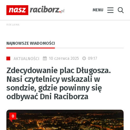
MENU
REKLAMA
NAJNOWSZE WIADOMOŚCI
10 czerwca 2025
09:17
AKTUALNOŚCI
Zdecydowanie plac Długosza.
Nasi czytelnicy wskazali w
sondzie, gdzie powinny się
odbywać Dni Raciborza
0