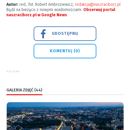
Autor:
red., fot. Robert Ambroziewicz,
redakcja@naszraciborz.pl
Bądź na bieżąco z nowymi wiadomościami.
Obserwuj portal
naszraciborz.pl w Google News
.
UDOSTĘPNIJ
KOMENTUJ (0)
REKLAMA
GALERIA ZDJĘĆ (44)