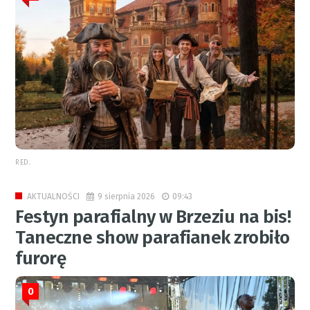
RED.
9 sierpnia 2026
09:43
AKTUALNOŚCI
Festyn parafialny w Brzeziu na bis!
Taneczne show parafianek zrobiło
furorę
0