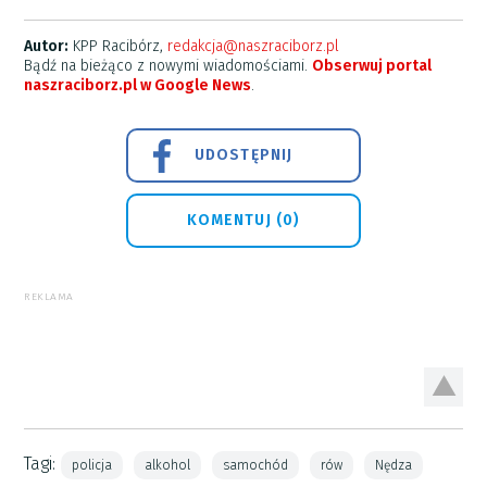
Autor:
KPP Racibórz,
redakcja@naszraciborz.pl
Bądź na bieżąco z nowymi wiadomościami.
Obserwuj portal
naszraciborz.pl w Google News
.
UDOSTĘPNIJ
KOMENTUJ (0)
REKLAMA
Tagi:
policja
alkohol
samochód
rów
Nędza