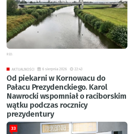
RED.
6 sierpnia 2026
22:43
AKTUALNOŚCI
Od piekarni w Kornowacu do
Pałacu Prezydenckiego. Karol
Nawrocki wspomniał o raciborskim
wątku podczas rocznicy
prezydentury
33