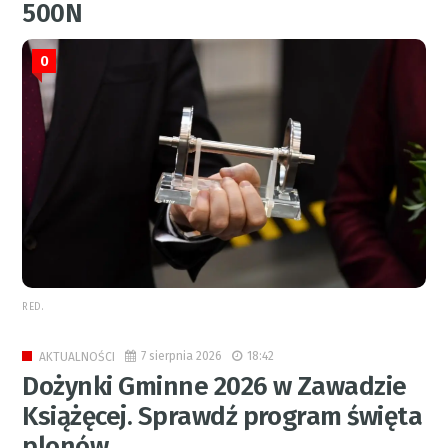
500N
0
RED.
7 sierpnia 2026
18:42
AKTUALNOŚCI
Dożynki Gminne 2026 w Zawadzie
Książęcej. Sprawdź program święta
plonów