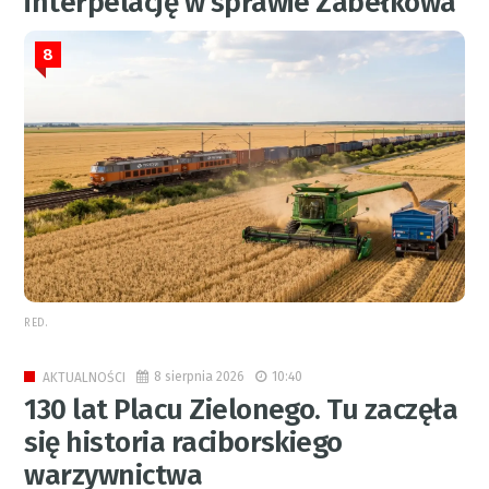
interpelację w sprawie Zabełkowa
8
RED.
8 sierpnia 2026
10:40
AKTUALNOŚCI
130 lat Placu Zielonego. Tu zaczęła
się historia raciborskiego
warzywnictwa