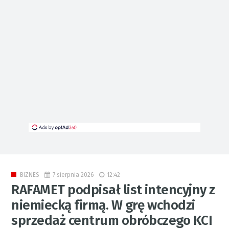
7 sierpnia 2026
12:42
BIZNES
RAFAMET podpisał list intencyjny z
niemiecką firmą. W grę wchodzi
sprzedaż centrum obróbczego KCI