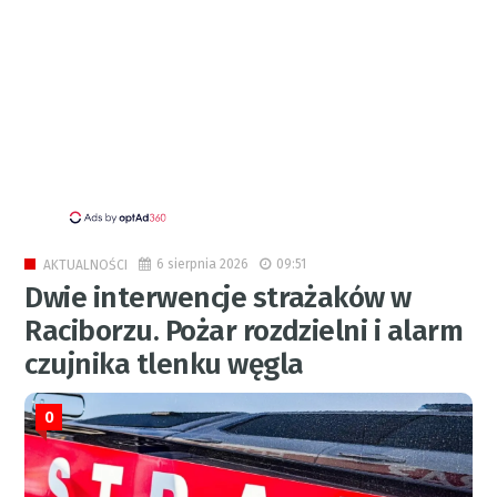
6 sierpnia 2026
09:51
AKTUALNOŚCI
Dwie interwencje strażaków w
Raciborzu. Pożar rozdzielni i alarm
czujnika tlenku węgla
0