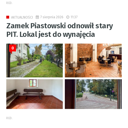
RED.
7 sierpnia 2026
11:37
AKTUALNOŚCI
Zamek Piastowski odnowił stary
PIT. Lokal jest do wynajęcia
0
RED.