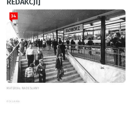
REDAKCJI]
34
MATERIAŁ NADESŁANY
REKLAMA