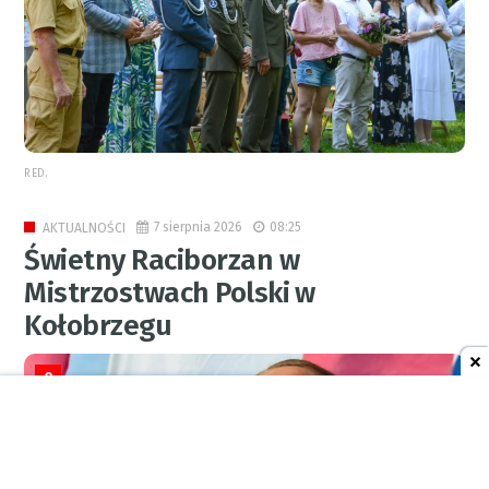
RED.
7 sierpnia 2026
08:25
AKTUALNOŚCI
Świetny Raciborzan w
Mistrzostwach Polski w
Kołobrzegu
0