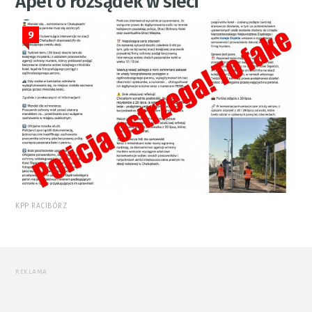
Apel o rozsądek w sieci
9
KPP RACIBÓRZ
REKLAMA