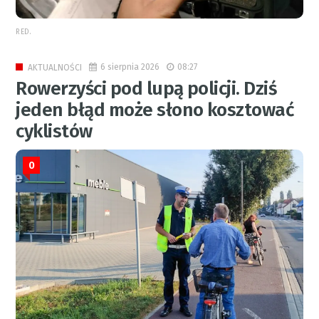
RED.
6 sierpnia 2026
08:27
AKTUALNOŚCI
Rowerzyści pod lupą policji. Dziś
jeden błąd może słono kosztować
cyklistów
0