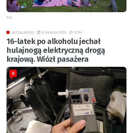
RED.
6 sierpnia 2026
12:04
AKTUALNOŚCI
16-latek po alkoholu jechał
hulajnogą elektryczną drogą
krajową. Wiózł pasażera
0