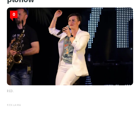
0
RED.
REKLAMA