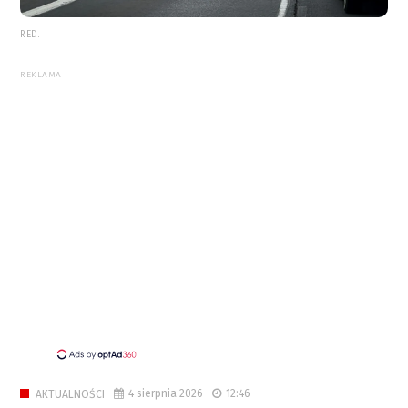
RED.
REKLAMA
4 sierpnia 2026
12:46
AKTUALNOŚCI