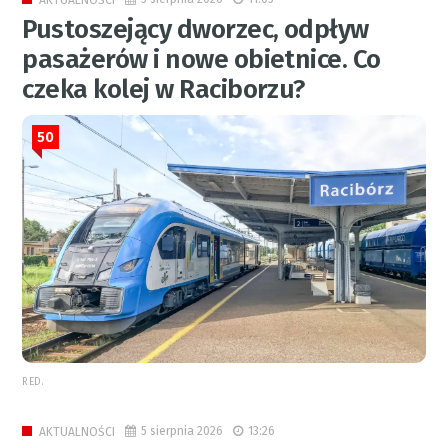
Pustoszejący dworzec, odpływ
pasażerów i nowe obietnice. Co
czeka kolej w Raciborzu?
50
RED.
5 sierpnia 2026
13:26
AKTUALNOŚCI