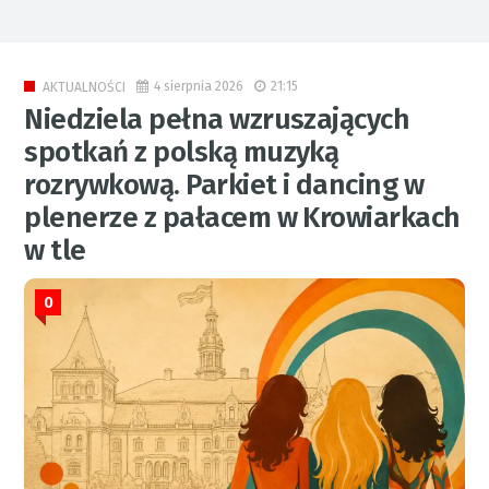
4 sierpnia 2026
21:15
AKTUALNOŚCI
Niedziela pełna wzruszających
spotkań z polską muzyką
rozrywkową. Parkiet i dancing w
plenerze z pałacem w Krowiarkach
w tle
0