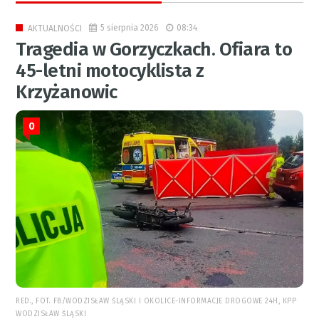
5 sierpnia 2026
08:34
AKTUALNOŚCI
Tragedia w Gorzyczkach. Ofiara to
45-letni motocyklista z
Krzyżanowic
0
RED., FOT. FB/WODZISŁAW ŚLĄSKI I OKOLICE-INFORMACJE DROGOWE 24H, KPP
WODZISŁAW ŚLĄSKI