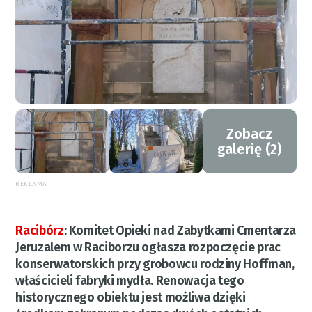
Zobacz
galerię (2)
REKLAMA
Racibórz
:
Komitet Opieki nad Zabytkami Cmentarza
Jeruzalem w Raciborzu ogłasza rozpoczęcie prac
konserwatorskich przy grobowcu rodziny Hoffman,
właścicieli fabryki mydła. Renowacja tego
historycznego obiektu jest możliwa dzięki