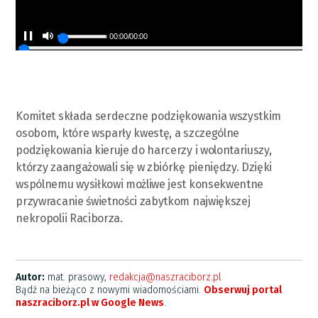
00:00
/
00:00
Komitet składa serdeczne podziękowania wszystkim
osobom, które wsparły kwestę, a szczególne
podziękowania kieruje do harcerzy i wolontariuszy,
którzy zaangażowali się w zbiórkę pieniędzy. Dzięki
wspólnemu wysiłkowi możliwe jest konsekwentne
przywracanie świetności zabytkom największej
nekropolii Raciborza.
Autor:
mat. prasowy,
redakcja@naszraciborz.pl
Bądź na bieżąco z nowymi wiadomościami.
Obserwuj portal
naszraciborz.pl w Google News
.