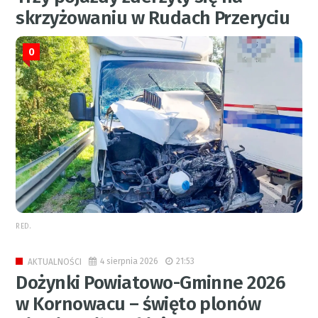
skrzyżowaniu w Rudach Przeryciu
0
RED.
4 sierpnia 2026
21:53
AKTUALNOŚCI
Dożynki Powiatowo-Gminne 2026
w Kornowacu – święto plonów