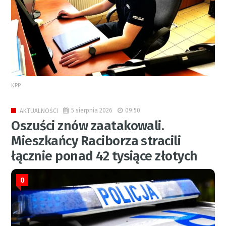
KPP
5 sierpnia 2026
09:50
AKTUALNOŚCI
Oszuści znów zaatakowali.
Mieszkańcy Raciborza stracili
łącznie ponad 42 tysiące złotych
0