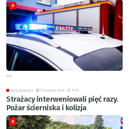
0
RED.
8 sierpnia 2026
11:13
AKTUALNOŚCI
Strażacy interweniowali pięć razy.
Pożar ścierniska i kolizja
0