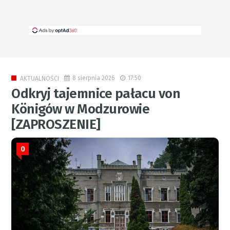
8 sierpnia 2026
17:50
AKTUALNOŚCI
Odkryj tajemnice pałacu von
Königów w Modzurowie
[ZAPROSZENIE]
0