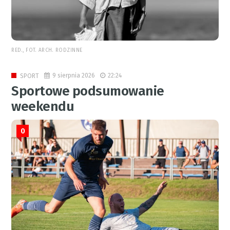
RED., FOT. ARCH. RODZINNE
9 sierpnia 2026
22:24
SPORT
Sportowe podsumowanie
weekendu
0