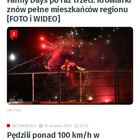
Fanny Days po raz trzeci. Krowiarki
znów pełne mieszkańców regionu
[FOTO i WIDEO]
2
JAN PTAK
10 sierpnia 2026
09:22
AKTUALNOŚCI
Pędzili ponad 100 km/h w