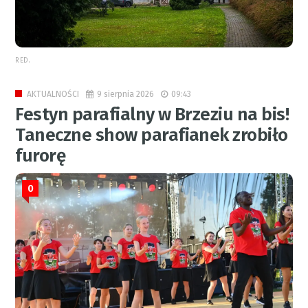
RED.
9 sierpnia 2026
09:43
AKTUALNOŚCI
Festyn parafialny w Brzeziu na bis!
Taneczne show parafianek zrobiło
furorę
0