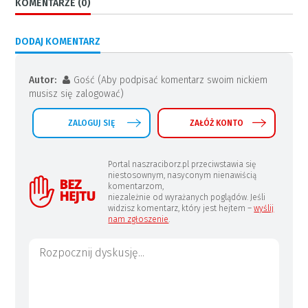
KOMENTARZE (0)
DODAJ KOMENTARZ
Autor:
Gość (Aby podpisać komentarz swoim nickiem
musisz się zalogować)
ZALOGUJ SIĘ
ZAŁÓŻ KONTO
Portal naszraciborz.pl przeciwstawia się
niestosownym, nasyconym nienawiścią
komentarzom,
niezależnie od wyrażanych poglądów. Jeśli
widzisz komentarz, który jest hejtem –
wyślij
nam zgłoszenie
.