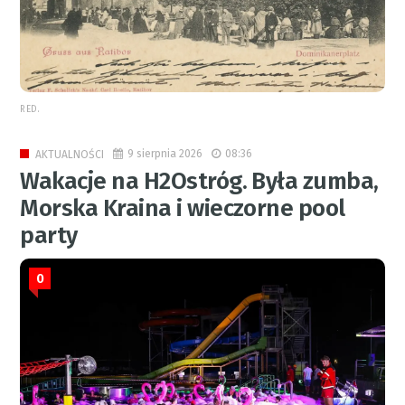
RED.
9 sierpnia 2026
08:36
AKTUALNOŚCI
Wakacje na H2Ostróg. Była zumba,
Morska Kraina i wieczorne pool
party
0