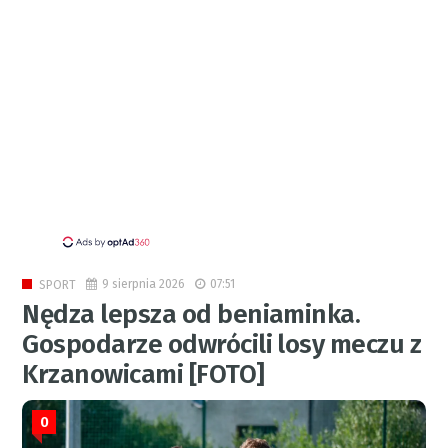
9 sierpnia 2026
07:51
SPORT
Nędza lepsza od beniaminka.
Gospodarze odwrócili losy meczu z
Krzanowicami [FOTO]
0