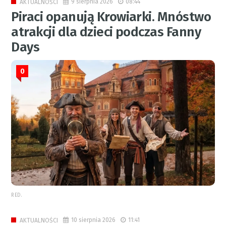
9 sierpnia 2026
08:44
AKTUALNOŚCI
Piraci opanują Krowiarki. Mnóstwo
atrakcji dla dzieci podczas Fanny
Days
0
RED.
10 sierpnia 2026
11:41
AKTUALNOŚCI