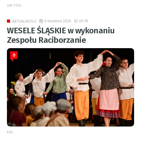
JAN PTAK
6 kwietnia 2026
09:18
AKTUALNOŚCI
WESELE ŚLĄSKIE w wykonaniu
Zespołu Raciborzanie
0
RED.