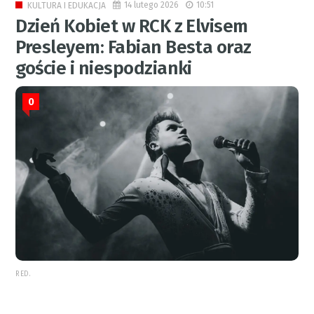
14 lutego 2026
10:51
KULTURA I EDUKACJA
Dzień Kobiet w RCK z Elvisem
Presleyem: Fabian Besta oraz
goście i niespodzianki
0
RED.