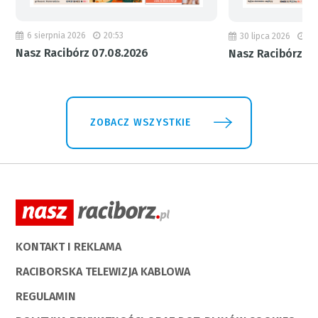
6 sierpnia 2026
20:53
30 lipca 2026
18
Nasz Racibórz 07.08.2026
Nasz Racibórz 31
ZOBACZ WSZYSTKIE
KONTAKT I REKLAMA
RACIBORSKA TELEWIZJA KABLOWA
REGULAMIN