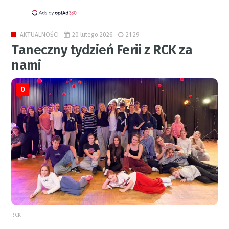
20 lutego 2026
21:29
AKTUALNOŚCI
Taneczny tydzień Ferii z RCK za
nami
0
RCK