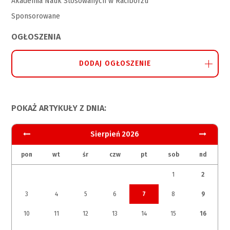
Akademia Nauk Stosowanych w Raciborzu
Sponsorowane
OGŁOSZENIA
DODAJ OGŁOSZENIE
POKAŻ ARTYKUŁY Z DNIA:
Sierpień 2026
pon
wt
śr
czw
pt
sob
nd
1
2
3
4
5
6
7
8
9
10
11
12
13
14
15
16