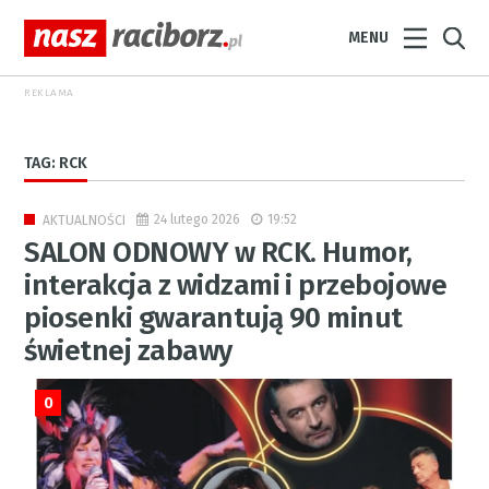
MENU
REKLAMA
TAG: RCK
24 lutego 2026
19:52
AKTUALNOŚCI
SALON ODNOWY w RCK. Humor,
interakcja z widzami i przebojowe
piosenki gwarantują 90 minut
świetnej zabawy
0