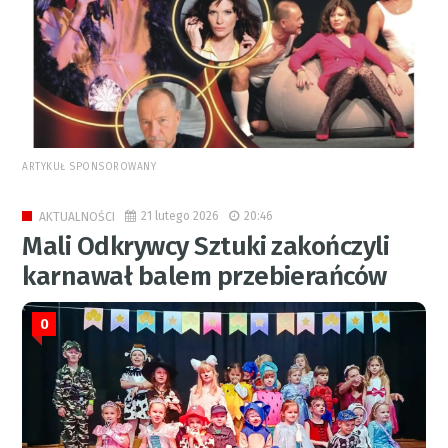
ARTYKUŁ SPONSOROWANY
21 lutego 2026
20:46
AKTUALNOŚCI
Mali Odkrywcy Sztuki zakończyli
karnawał balem przebierańców
0