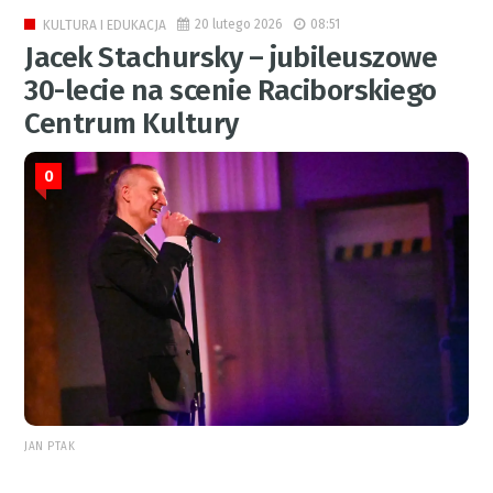
20 lutego 2026
08:51
KULTURA I EDUKACJA
Jacek Stachursky – jubileuszowe
30-lecie na scenie Raciborskiego
Centrum Kultury
0
JAN PTAK