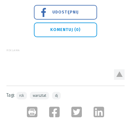
UDOSTĘPNIJ
KOMENTUJ (0)
REKLAMA
Tagi:
rck
warsztat
dj