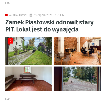
RED.
7 sierpnia 2026
11:37
AKTUALNOŚCI
Zamek Piastowski odnowił stary
PIT. Lokal jest do wynajęcia
0
RED.