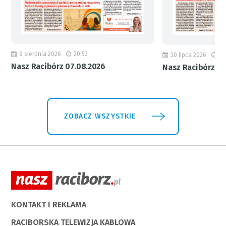
6 sierpnia 2026
20:53
30 lipca 2026
18
Nasz Racibórz 07.08.2026
Nasz Racibórz 31
ZOBACZ WSZYSTKIE
KONTAKT I REKLAMA
RACIBORSKA TELEWIZJA KABLOWA