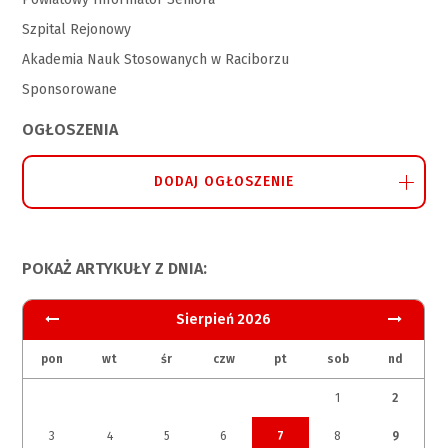
Szpital Rejonowy
Akademia Nauk Stosowanych w Raciborzu
Sponsorowane
OGŁOSZENIA
DODAJ OGŁOSZENIE
POKAŻ ARTYKUŁY Z DNIA:
Sierpień 2026
pon
wt
śr
czw
pt
sob
nd
1
2
3
4
5
6
7
8
9