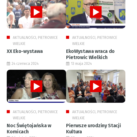
AKTUALNOŚCI, PIETROWICE
AKTUALNOŚCI, PIETROWICE
WIELKIE
WIELKIE
XX Eko-wystawa
EkoWystawa wraca do
Pietrowic Wielkich
24 czerwca 2024
13 maja 2024
AKTUALNOŚCI, PIETROWICE
AKTUALNOŚCI, PIETROWICE
WIELKIE
WIELKIE
Noc Świętojańska w
Pierwsze urodziny Stacji
Kornicach
Kultura