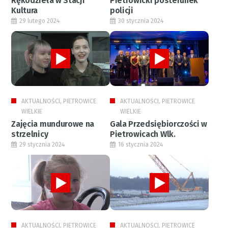
Rękodzieła w Stacji
Pietrowicki posterunek
Kultura
policji
29 lutego 2024
30 stycznia 2024
AKTUALNOŚCI, PIETROWICE
AKTUALNOŚCI, PIETROWICE
WIELKIE
WIELKIE
Zajęcia mundurowe na
Gala Przedsiębiorczości w
strzelnicy
Pietrowicach Wlk.
29 stycznia 2024
16 stycznia 2024
AKTUALNOŚCI, PIETROWICE
AKTUALNOŚCI, PIETROWICE