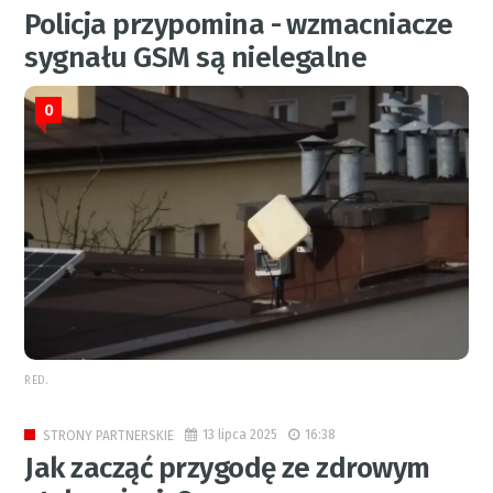
Policja przypomina - wzmacniacze
sygnału GSM są nielegalne
0
RED.
13 lipca 2025
16:38
STRONY PARTNERSKIE
Jak zacząć przygodę ze zdrowym