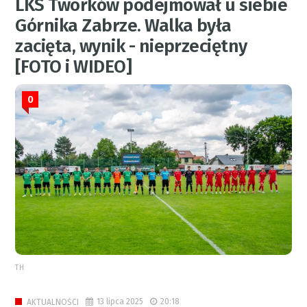
LKS Tworków podejmował u siebie
Górnika Zabrze. Walka była
zacięta, wynik - nieprzeciętny
[FOTO i WIDEO]
0
TH
13 lipca 2025
20:18
AKTUALNOŚCI