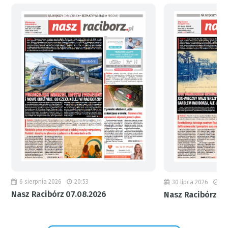
6 sierpnia 2026
20:53
30 lipca 2026
18
Nasz Racibórz 07.08.2026
Nasz Racibórz 31