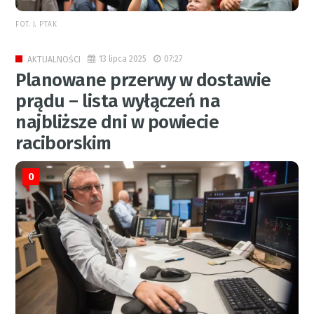
FOT. J. PTAK
13 lipca 2025
07:27
AKTUALNOŚCI
Planowane przerwy w dostawie
prądu – lista wyłączeń na
najbliższe dni w powiecie
raciborskim
0