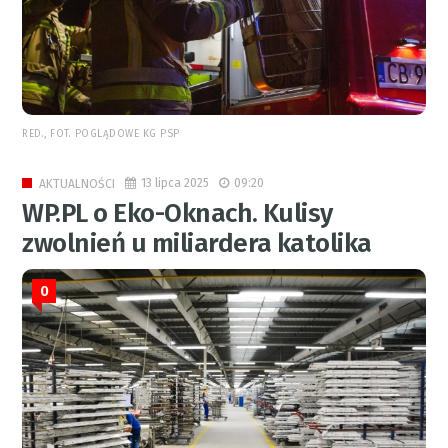
RED., FOT. POGLĄDOWE KG PSP
13 lipca 2025
09:20
AKTUALNOŚCI
WP.PL o Eko-Oknach. Kulisy
zwolnień u miliardera katolika
0