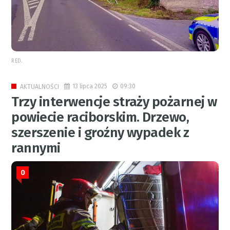
RED.
13 lipca 2025
09:30
AKTUALNOŚCI
Trzy interwencje straży pożarnej w
powiecie raciborskim. Drzewo,
szerszenie i groźny wypadek z
rannymi
0