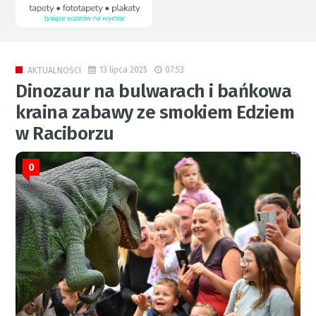
13 lipca 2025
07:53
AKTUALNOŚCI
Dinozaur na bulwarach i bańkowa
kraina zabawy ze smokiem Edziem
w Raciborzu
0