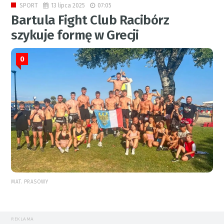
13 lipca 2025
07:05
SPORT
Bartula Fight Club Racibórz
szykuje formę w Grecji
0
MAT. PRASOWY
REKLAMA