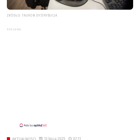
ŹRÓDŁO: TAURON DYSTRYBUCJA
REKLAMA
13 lipca 2025
07:11
AKTUALNOŚCI