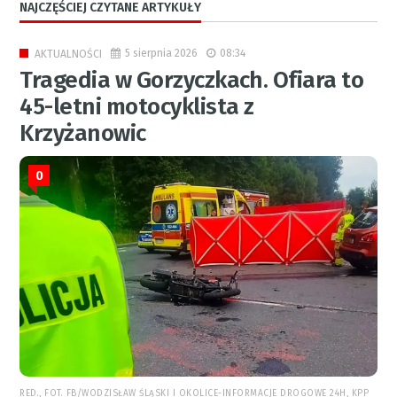
NAJCZĘŚCIEJ CZYTANE ARTYKUŁY
5 sierpnia 2026
08:34
AKTUALNOŚCI
Tragedia w Gorzyczkach. Ofiara to
45-letni motocyklista z
Krzyżanowic
0
RED., FOT. FB/WODZISŁAW ŚLĄSKI I OKOLICE-INFORMACJE DROGOWE 24H, KPP