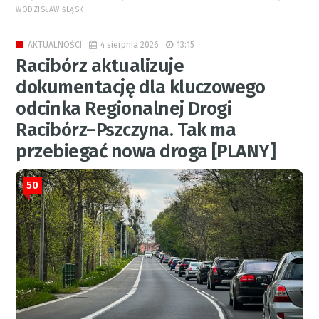
WODZISŁAW ŚLĄSKI
4 sierpnia 2026
13:15
AKTUALNOŚCI
Racibórz aktualizuje
dokumentację dla kluczowego
odcinka Regionalnej Drogi
Racibórz–Pszczyna. Tak ma
przebiegać nowa droga [PLANY]
50