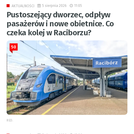
5 sierpnia 2026
11:05
AKTUALNOŚCI
Pustoszejący dworzec, odpływ
pasażerów i nowe obietnice. Co
czeka kolej w Raciborzu?
50
RED.