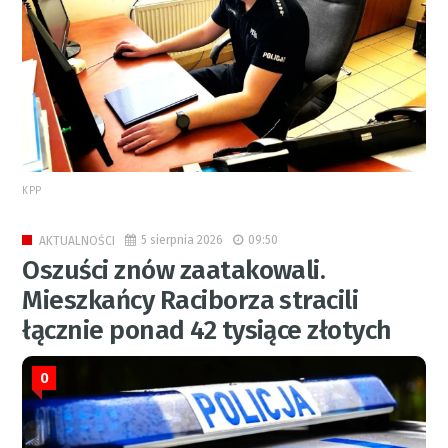
KPP
5 sierpnia 2026
09:50
AKTUALNOŚCI
Oszuści znów zaatakowali.
Mieszkańcy Raciborza stracili
łącznie ponad 42 tysiące złotych
0