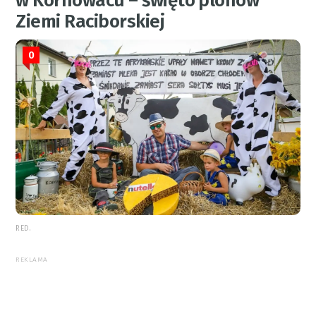
w Kornowacu – święto plonów
Ziemi Raciborskiej
0
RED.
REKLAMA