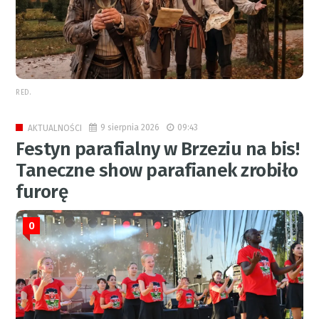
RED.
9 sierpnia 2026
09:43
AKTUALNOŚCI
Festyn parafialny w Brzeziu na bis!
Taneczne show parafianek zrobiło
furorę
0