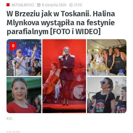
8 sierpnia 2026
21:59
AKTUALNOŚCI
W Brzeziu jak w Toskanii. Halina
Mlynkova wystąpiła na festynie
parafialnym [FOTO i WIDEO]
0
RED.
REKLAMA