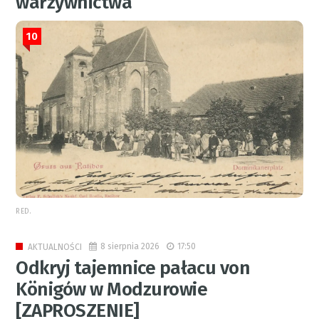
warzywnictwa
10
RED.
8 sierpnia 2026
17:50
AKTUALNOŚCI
Odkryj tajemnice pałacu von
Königów w Modzurowie
[ZAPROSZENIE]