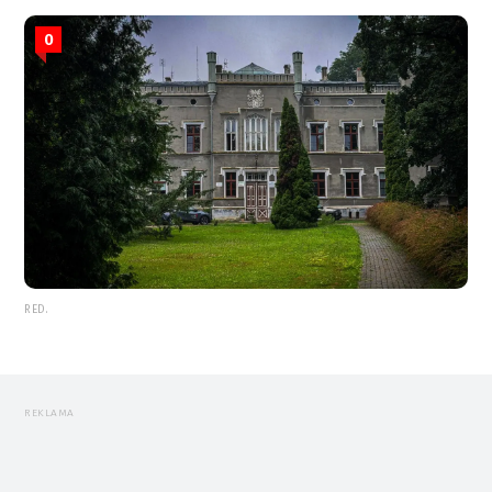
0
RED.
REKLAMA