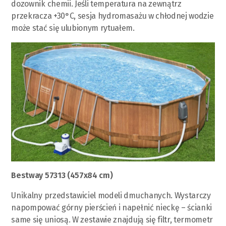
dozownik chemii. Jeśli temperatura na zewnątrz
przekracza +30°C, sesja hydromasażu w chłodnej wodzie
może stać się ulubionym rytuałem.
Bestway 57313 (457х84 сm)
Unikalny przedstawiciel modeli dmuchanych. Wystarczy
napompować górny pierścień i napełnić nieckę – ścianki
same się uniosą. W zestawie znajdują się filtr, termometr