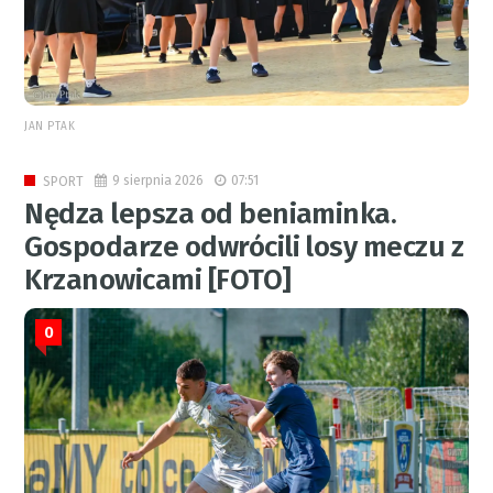
JAN PTAK
9 sierpnia 2026
07:51
SPORT
Nędza lepsza od beniaminka.
Gospodarze odwrócili losy meczu z
Krzanowicami [FOTO]
0