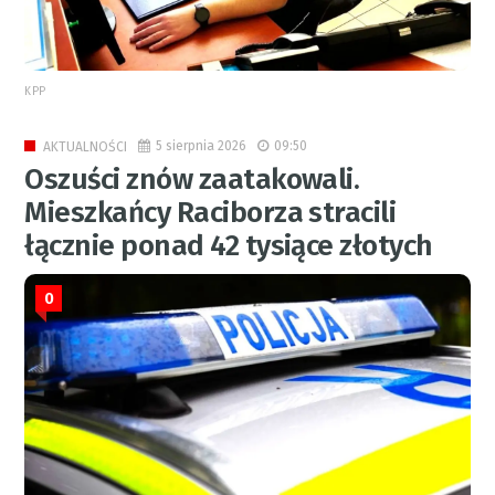
KPP
5 sierpnia 2026
09:50
AKTUALNOŚCI
Oszuści znów zaatakowali.
Mieszkańcy Raciborza stracili
łącznie ponad 42 tysiące złotych
0