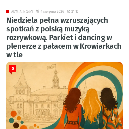
4 sierpnia 2026
21:15
AKTUALNOŚCI
Niedziela pełna wzruszających
spotkań z polską muzyką
rozrywkową. Parkiet i dancing w
plenerze z pałacem w Krowiarkach
w tle
0