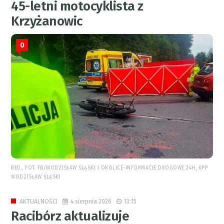
45-letni motocyklista z
Krzyżanowic
0
RED., FOT. FB/WODZISŁAW ŚLĄSKI I OKOLICE-INFORMACJE DROGOWE 24H, KPP
WODZISŁAW ŚLĄSKI
4 sierpnia 2026
13:15
AKTUALNOŚCI
Racibórz aktualizuje