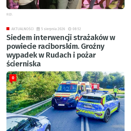
RED.
5 sierpnia 2026
08:52
AKTUALNOŚCI
Siedem interwencji strażaków w
powiecie raciborskim. Groźny
wypadek w Rudach i pożar
ścierniska
0