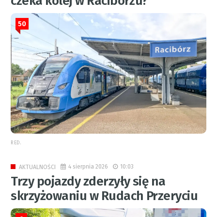
czeka kolej w Raciborzu?
50
RED.
4 sierpnia 2026
10:03
AKTUALNOŚCI
Trzy pojazdy zderzyły się na
skrzyżowaniu w Rudach Przeryciu