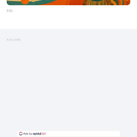
RED.
REKLAMA