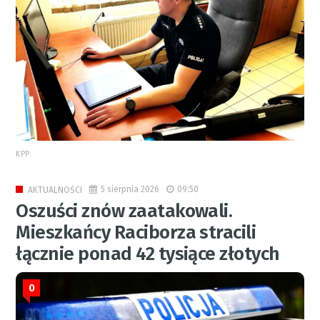
KPP
5 sierpnia 2026
09:50
AKTUALNOŚCI
Oszuści znów zaatakowali.
Mieszkańcy Raciborza stracili
łącznie ponad 42 tysiące złotych
0