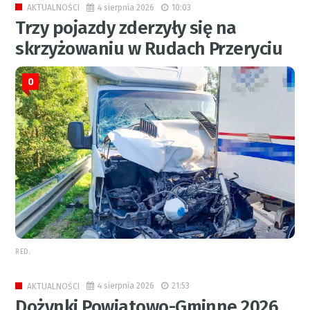
4 sierpnia 2026
10:03
AKTUALNOŚCI
Trzy pojazdy zderzyły się na
skrzyżowaniu w Rudach Przeryciu
0
RED.
4 sierpnia 2026
21:53
AKTUALNOŚCI
Dożynki Powiatowo-Gminne 2026