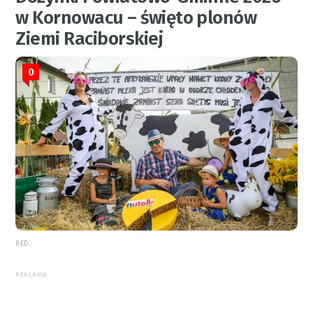
w Kornowacu – święto plonów
Ziemi Raciborskiej
0
RED.
REKLAMA