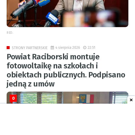
RED.
4 sierpnia 2026
22:51
STRONY PARTNERSKIE
Powiat Raciborski montuje
fotowoltaikę na szkołach i
obiektach publicznych. Podpisano
jedną z umów
0