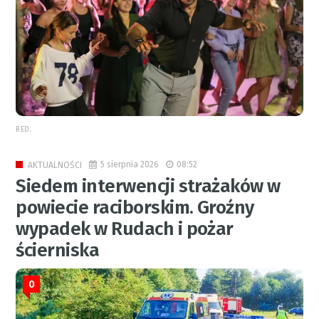
RED.
5 sierpnia 2026
08:52
AKTUALNOŚCI
Siedem interwencji strażaków w
powiecie raciborskim. Groźny
wypadek w Rudach i pożar
ścierniska
0