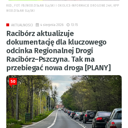
RED., FOT. FB/WODZISŁAW ŚLĄSKI I OKOLICE-INFORMACJE DROGOWE 24H, KPP
WODZISŁAW ŚLĄSKI
4 sierpnia 2026
13:15
AKTUALNOŚCI
Racibórz aktualizuje
dokumentację dla kluczowego
odcinka Regionalnej Drogi
Racibórz–Pszczyna. Tak ma
przebiegać nowa droga [PLANY]
50