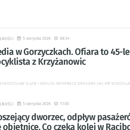
5 sierpnia 2026
08:34
LNOŚCI
dia w Gorzyczkach. Ofiara to 45-le
cyklista z Krzyżanowic
 FB/WODZISŁAW ŚLĄSKI I OKOLICE-INFORMACJE DROGOWE 24H, KPP WODZISŁA
5 sierpnia 2026
11:05
LNOŚCI
oszejący dworzec, odpływ pasażer
 obietnice. Co czeka kolej w Racib