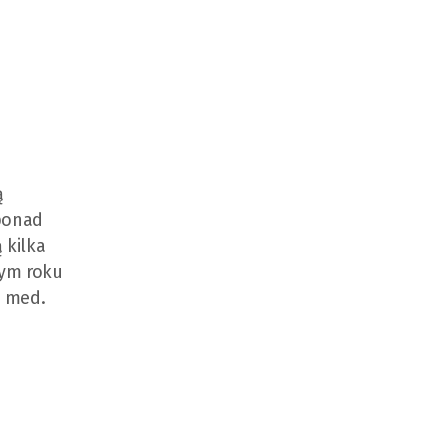
ą
 ponad
 kilka
tym roku
. med.