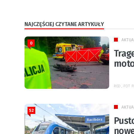
NAJCZĘŚCIEJ CZYTANE ARTYKUŁY
AKTUA
0
Trage
moto
RED., FOT.
AKTUA
52
Pust
nowe