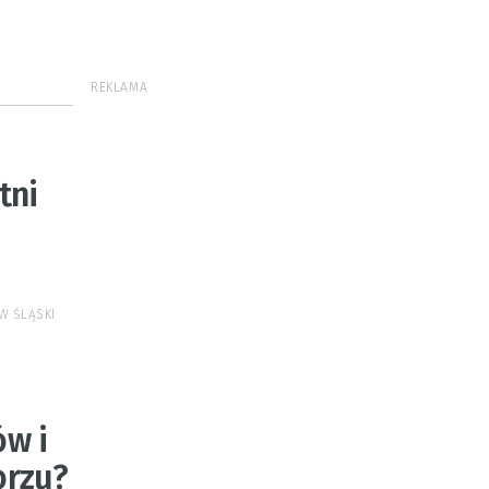
REKLAMA
tni
W ŚLĄSKI
ów i
orzu?