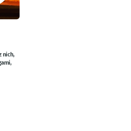
 nich,
gami,