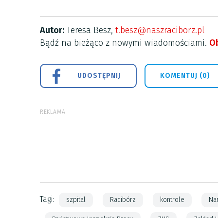
Autor:
Teresa Besz,
t.besz@naszraciborz.pl
Bądź na bieżąco z nowymi wiadomościami.
Ob
UDOSTĘPNIJ
KOMENTUJ (0)
REKLAMA
Tagi:
szpital
Racibórz
kontrole
Na