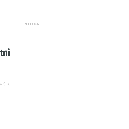
REKLAMA
tni
W ŚLĄSKI
a