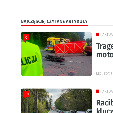
NAJCZĘŚCIEJ CZYTANE ARTYKUŁY
AKTUA
0
Trage
moto
RED., FOT.
AKTUA
50
Raci
kluc