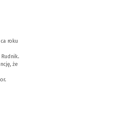
ńca roku
 Rudnik.
ncję, że
or.