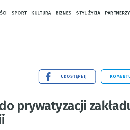
ŚCI
SPORT
KULTURA
BIZNES
STYL ŻYCIA
PARTNERZ
UDOSTĘPNIJ
KOMENTU
 do prywatyzacji zakład
i