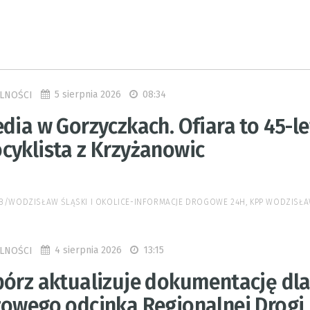
5 sierpnia 2026
08:34
LNOŚCI
dia w Gorzyczkach. Ofiara to 45-le
cyklista z Krzyżanowic
 FB/WODZISŁAW ŚLĄSKI I OKOLICE-INFORMACJE DROGOWE 24H, KPP WODZISŁA
4 sierpnia 2026
13:15
LNOŚCI
bórz aktualizuje dokumentację dl
zowego odcinka Regionalnej Drogi