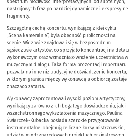
spektrum możliwości interpretacyjnych, od subtelnych,
nastrojowych fraz po bardziej dynamiczne i ekspresyjne
fragmenty.
Szczególną cechą koncertu, wynikającą z idei cyklu
„Scena kameralnie”, była obecność publiczności na
scenie. Widzowie znajdowali się w bezpośrednim
sąsiedztwie artystów, co sprzyjało koncentracji na detalu
wykonawczym oraz wzmacniało wrażenie uczestnictwa w
muzycznym dialogu. Taka forma prezentacji repertuaru
pozwala na inne niż tradycyjne doświadczenie koncertu,
w którym granica między wykonawcą a odbiorcą zostaje
znacząco zatarta.
Wykonawcy zaprezentowali wysoki poziom artystyczny,
wynikający zarówno z ich bogatego doświadczenia, jak i
wszechstronnego wykształcenia muzycznego. Paulina
Świerczek-Kubacka posiada szerokie przygotowanie
instrumentalne, obejmujące liczne kursy mistrzowskie,
udział w międzynarodowych projektach orkiestrowych