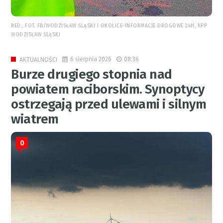
RED., FOT. FB/WODZISŁAW ŚLĄSKI I OKOLICE-INFORMACJE DROGOWE 24H, KPP
WODZISŁAW ŚLĄSKI
6 sierpnia 2026
08:36
AKTUALNOŚCI
Burze drugiego stopnia nad
powiatem raciborskim. Synoptycy
ostrzegają przed ulewami i silnym
wiatrem
0