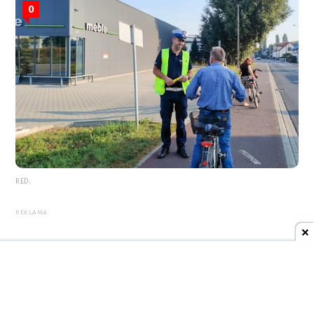
0
RED.
REKLAMA