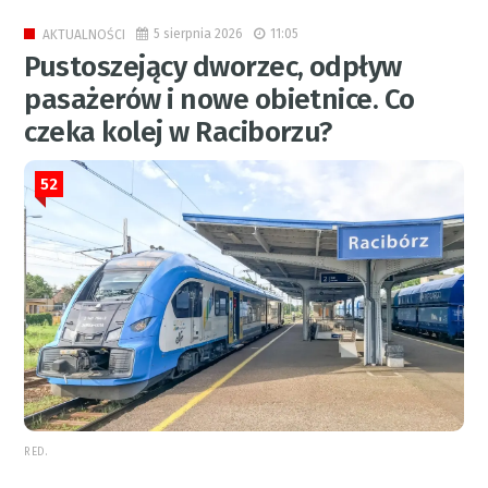
5 sierpnia 2026
11:05
AKTUALNOŚCI
Pustoszejący dworzec, odpływ
pasażerów i nowe obietnice. Co
czeka kolej w Raciborzu?
52
RED.