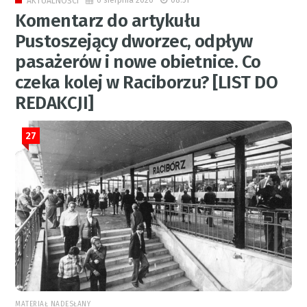
6 sierpnia 2026
08:51
AKTUALNOŚCI
Komentarz do artykułu
Pustoszejący dworzec, odpływ
pasażerów i nowe obietnice. Co
czeka kolej w Raciborzu? [LIST DO
REDAKCJI]
27
MATERIAŁ NADESŁANY