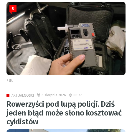
0
RED.
6 sierpnia 2026
08:27
AKTUALNOŚCI
Rowerzyści pod lupą policji. Dziś
jeden błąd może słono kosztować
cyklistów