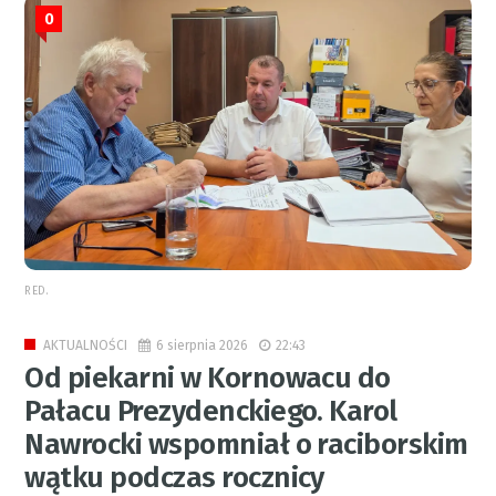
0
RED.
6 sierpnia 2026
22:43
AKTUALNOŚCI
Od piekarni w Kornowacu do
Pałacu Prezydenckiego. Karol
Nawrocki wspomniał o raciborskim
wątku podczas rocznicy