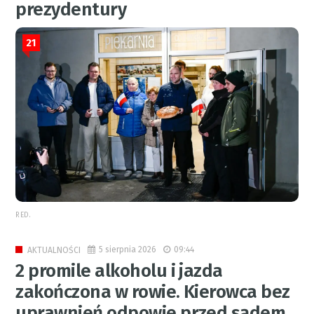
prezydentury
21
RED.
5 sierpnia 2026
09:44
AKTUALNOŚCI
2 promile alkoholu i jazda
zakończona w rowie. Kierowca bez
uprawnień odpowie przed sądem