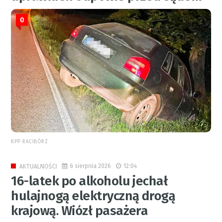
0
KPP RACIBÓRZ
6 sierpnia 2026
12:04
AKTUALNOŚCI
16-latek po alkoholu jechał
hulajnogą elektryczną drogą
krajową. Wiózł pasażera