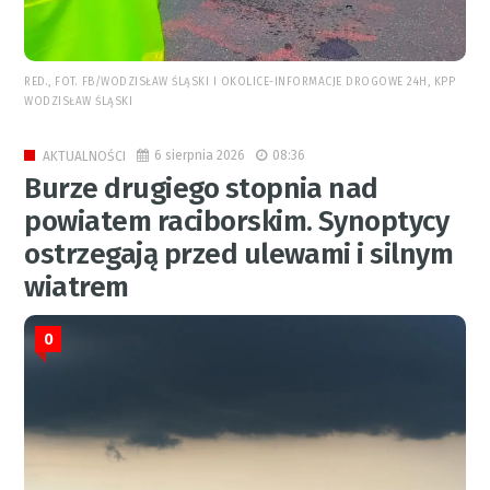
RED., FOT. FB/WODZISŁAW ŚLĄSKI I OKOLICE-INFORMACJE DROGOWE 24H, KPP
WODZISŁAW ŚLĄSKI
6 sierpnia 2026
08:36
AKTUALNOŚCI
Burze drugiego stopnia nad
powiatem raciborskim. Synoptycy
ostrzegają przed ulewami i silnym
wiatrem
0