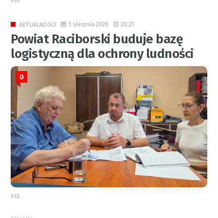
RED.
5 sierpnia 2026
20:21
AKTUALNOŚCI
Powiat Raciborski buduje bazę
logistyczną dla ochrony ludności
0
RED.