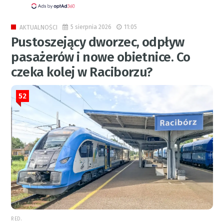
5 sierpnia 2026
11:05
AKTUALNOŚCI
Pustoszejący dworzec, odpływ
pasażerów i nowe obietnice. Co
czeka kolej w Raciborzu?
52
RED.