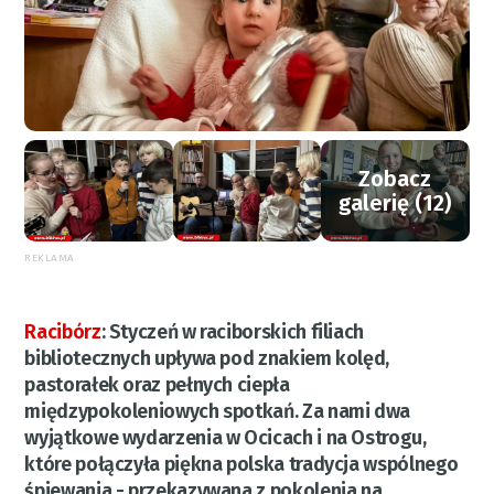
Zobacz
galerię (12)
REKLAMA
Racibórz
:
Styczeń w raciborskich filiach
bibliotecznych upływa pod znakiem kolęd,
pastorałek oraz pełnych ciepła
międzypokoleniowych spotkań. Za nami dwa
wyjątkowe wydarzenia w Ocicach i na Ostrogu,
które połączyła piękna polska tradycja wspólnego
śpiewania - przekazywana z pokolenia na