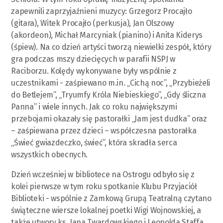
zapewnili zaprzyjaźnieni muzycy: Grzegorz Procajło
(gitara), Witek Procajło (perkusja), Jan Olszowy
(akordeon), Michał Marcyniak (pianino) i Anita Kiderys
(śpiew). Na co dzień artyści tworzą niewielki zespół, który
gra podczas mszy dziecięcych w parafii NSPJ w
Raciborzu. Kolędy wykonywane były wspólnie z
uczestnikami - zaśpiewano m.in. „Cichą noc”, „Przybieżeli
do Betlejem”, „Tryumfy Króla Niebieskiego”, „Gdy śliczna
Panna” i wiele innych. Jak co roku największymi
przebojami okazały się pastorałki „Jam jest dudka” oraz
– zaśpiewana przez dzieci – współczesna pastorałka
„Świeć gwiazdeczko, świeć”, która skradła serca
wszystkich obecnych.
Dzień wcześniej w bibliotece na Ostrogu odbyło się z
kolei pierwsze w tym roku spotkanie Klubu Przyjaciół
Biblioteki - wspólnie z Zamkową Grupą Teatralną czytano
świąteczne wiersze lokalnej poetki Wigi Wojnowskiej, a
także utwory ks. Jana Twardowskiego i Leopolda Staffa.