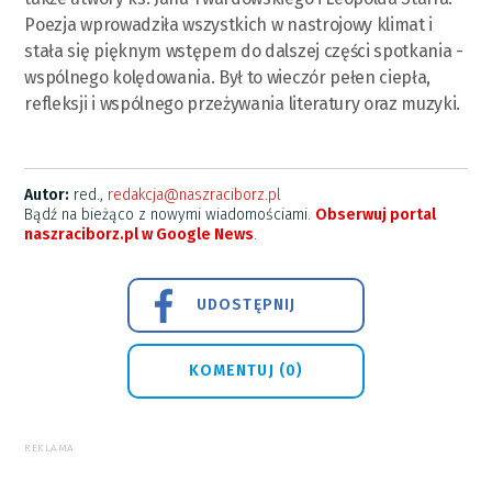
Poezja wprowadziła wszystkich w nastrojowy klimat i
stała się pięknym wstępem do dalszej części spotkania -
wspólnego kolędowania. Był to wieczór pełen ciepła,
refleksji i wspólnego przeżywania literatury oraz muzyki.
Autor:
red.,
redakcja@naszraciborz.pl
Bądź na bieżąco z nowymi wiadomościami.
Obserwuj portal
naszraciborz.pl w Google News
.
UDOSTĘPNIJ
KOMENTUJ (0)
REKLAMA