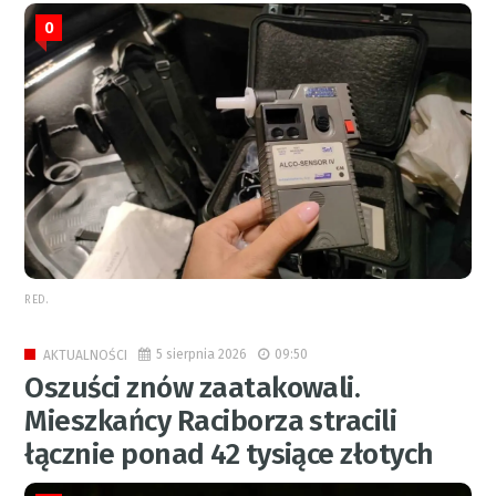
0
RED.
5 sierpnia 2026
09:50
AKTUALNOŚCI
Oszuści znów zaatakowali.
Mieszkańcy Raciborza stracili
łącznie ponad 42 tysiące złotych