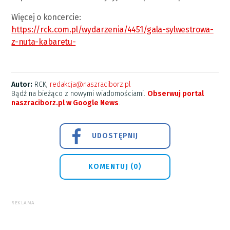
Więcej o koncercie:
https://rck.com.pl/wydarzenia/4451/gala-sylwestrowa-
z-nuta-kabaretu-
Autor:
RCK,
redakcja@naszraciborz.pl
Bądź na bieżąco z nowymi wiadomościami.
Obserwuj portal
naszraciborz.pl w Google News
.
UDOSTĘPNIJ
KOMENTUJ (0)
REKLAMA