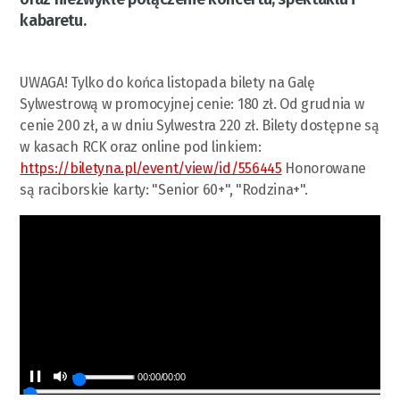
kabaretu.
UWAGA! Tylko do końca listopada bilety na Galę
Sylwestrową w promocyjnej cenie: 180 zł. Od grudnia w
cenie 200 zł, a w dniu Sylwestra 220 zł. Bilety dostępne są
w kasach RCK oraz online pod linkiem:
https://biletyna.pl/event/view/id/556445
Honorowane
są raciborskie karty: "Senior 60+", "Rodzina+".
00:00
/
00:00