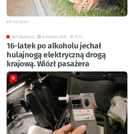
KPP RACIBÓRZ
6 sierpnia 2026
12:04
AKTUALNOŚCI
16-latek po alkoholu jechał
hulajnogą elektryczną drogą
krajową. Wiózł pasażera
0