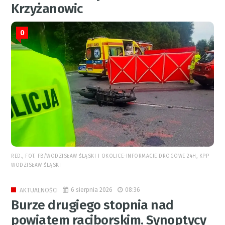
Krzyżanowic
0
RED., FOT. FB/WODZISŁAW ŚLĄSKI I OKOLICE-INFORMACJE DROGOWE 24H, KPP
WODZISŁAW ŚLĄSKI
6 sierpnia 2026
08:36
AKTUALNOŚCI
Burze drugiego stopnia nad
powiatem raciborskim. Synoptycy