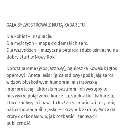
GALA SYLWESTROWA Z NUTĄ KABARETU
Dla kobiet – inspiracja.
Dla mężczyzn – mapa do damskich serc.
Dla wszystkich – muzyczna petarda i dużo uśmiechu na
dobry start w Nowy Rok!
Dorota Jarema (głos jazzowy), Agnieszka Kowaluk (głos
operowy) i Aneta Jaślar (głos radiowy) podbijają serca
widzów błyskotliwym humorem, mistrzowską
interpretacją i aktorskim pazurem. Ich występy to
niezwykłe połączenie koncertu, spektaklu i kabaretu,
które zachwyca i bawi do łez! Za scenariusz i reżyserię
Gali odpowiada Filip Jaślar - skrzypek z Grupy MoCarta,
który doskonale wie, jak rozbawić i zachwycić
publiczność.