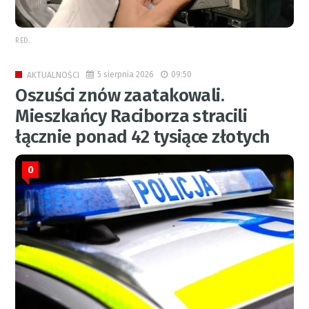
RED.
5 sierpnia 2026
09:50
AKTUALNOŚCI
Oszuści znów zaatakowali.
Mieszkańcy Raciborza stracili
łącznie ponad 42 tysiące złotych
0