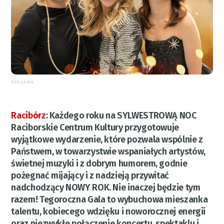
REKLAMA
Racibórz
:
Każdego roku na SYLWESTROWĄ NOC
Raciborskie Centrum Kultury przygotowuje
wyjątkowe wydarzenie, które pozwala wspólnie z
Państwem, w towarzystwie wspaniałych artystów,
świetnej muzyki i z dobrym humorem, godnie
pożegnać mijający i z nadzieją przywitać
nadchodzący NOWY ROK. Nie inaczej będzie tym
razem! Tegoroczna Gala to wybuchowa mieszanka
talentu, kobiecego wdzięku i noworocznej energii
oraz niezwykłe połączenie koncertu, spektaklu i