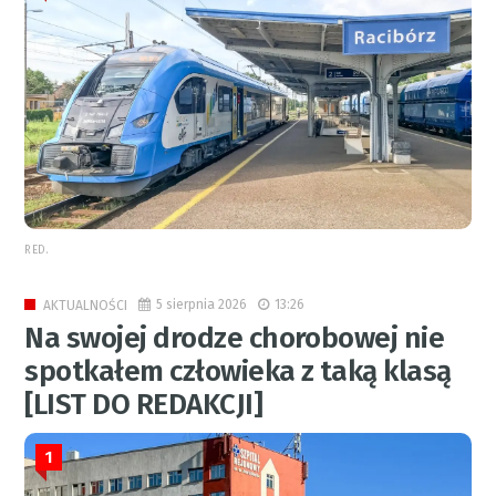
RED.
5 sierpnia 2026
13:26
AKTUALNOŚCI
Na swojej drodze chorobowej nie
spotkałem człowieka z taką klasą
[LIST DO REDAKCJI]
1