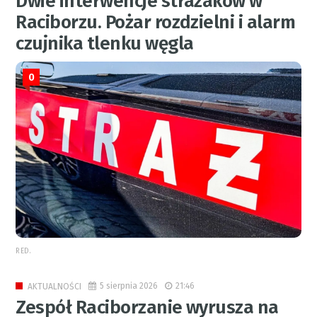
Dwie interwencje strażaków w
Raciborzu. Pożar rozdzielni i alarm
czujnika tlenku węgla
0
RED.
5 sierpnia 2026
21:46
AKTUALNOŚCI
Zespół Raciborzanie wyrusza na