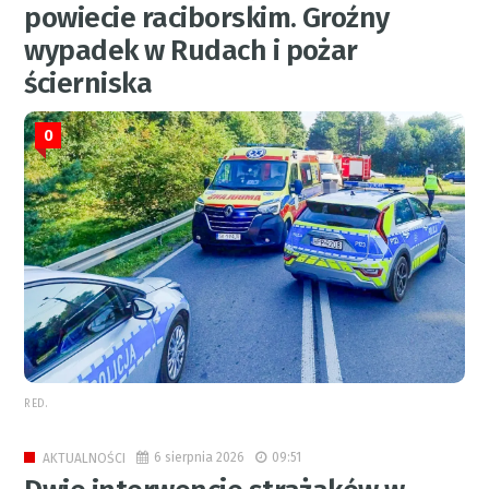
powiecie raciborskim. Groźny
wypadek w Rudach i pożar
ścierniska
0
RED.
6 sierpnia 2026
09:51
AKTUALNOŚCI