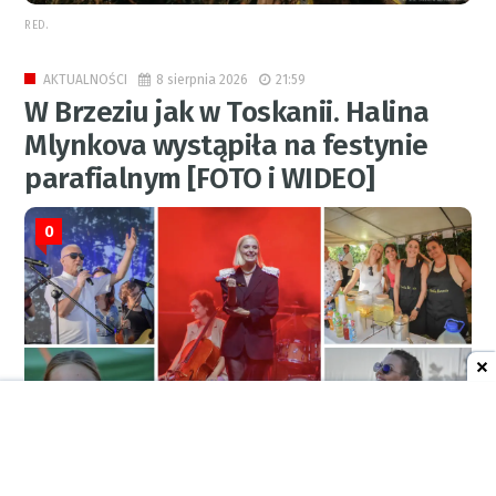
RED.
8 sierpnia 2026
21:59
AKTUALNOŚCI
W Brzeziu jak w Toskanii. Halina
Mlynkova wystąpiła na festynie
parafialnym [FOTO i WIDEO]
0