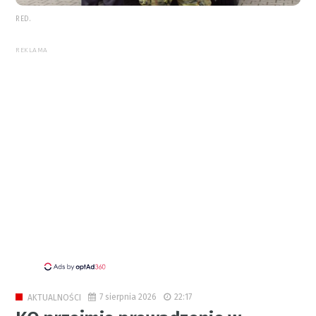
RED.
REKLAMA
7 sierpnia 2026
22:17
AKTUALNOŚCI