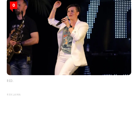
0
RED.
REKLAMA