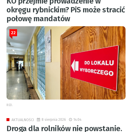
KO przejmie prowadzenie w
okręgu rybnickim? PiS może stracić
połowę mandatów
22
RED.
8 sierpnia 2026
14:04
AKTUALNOŚCI
Droga dla rolników nie powstanie.