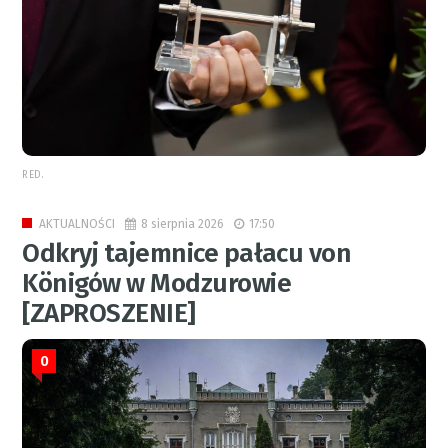
RED.
8 sierpnia 2026
17:50
AKTUALNOŚCI
Odkryj tajemnice pałacu von
Königów w Modzurowie
[ZAPROSZENIE]
0