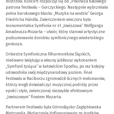
mistrzów. Koncert rozpoczął się od „Poloneza balowego”
patrona festiwalu – Gorczyckiego. Następnie wybrzmiała
pełna barokowego blasku „Muzyka na wodzie” Georga
Friedricha Händla. Zwieńczeniem wieczoru była
monumentalna Symfonia nr 41 „Jowiszowa” Wolfganga
Amadeusza Mozarta – utwór, który stanowi artystyczne
podsumowanie dorobku symfonicznego wiedeńskiego
geniusza.
Orkiestra Symfoniczna Filharmoników Śląskich,
niedawno świętująca własny jubileusz wykonaniem
„Symfonii tysiąca” w katowickim Spodku, po raz kolejny
udowodniła swój międzynarodowy poziom. Finał
Festiwalu w Raciborzu zgromadził licznych melomanów,
którzy mogli doświadczyć muzycznej podróży przez
epoki i style, zwieńczonej niezwykle efektownym
„Jowiszowym” finałem Mozarta.
Partnerem Festiwalu była Górnośląsko-Zagłębiowska
Metropolia. Wydarzenie dofinansowano ze środków