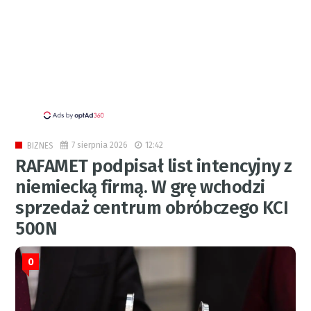
7 sierpnia 2026
12:42
BIZNES
RAFAMET podpisał list intencyjny z
niemiecką firmą. W grę wchodzi
sprzedaż centrum obróbczego KCI
500N
0