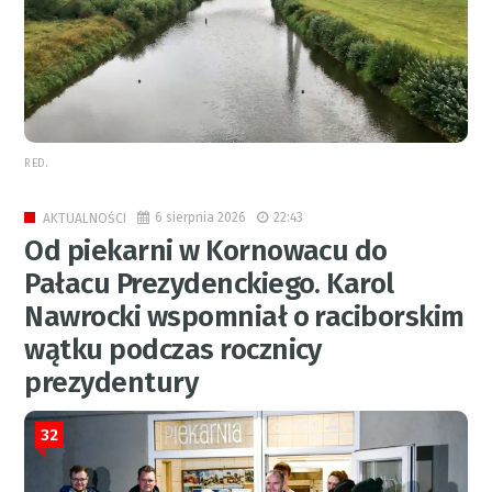
RED.
6 sierpnia 2026
22:43
AKTUALNOŚCI
Od piekarni w Kornowacu do
Pałacu Prezydenckiego. Karol
Nawrocki wspomniał o raciborskim
wątku podczas rocznicy
prezydentury
32