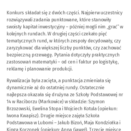
Konkurs składał się z dwóch części. Najpierw uczestnicy
rozwiązywali zadania punktowane, które stanowiły
swoisty kapitał inwestycyjny – później mogli nim „grać” w
kolejnych rundach. W drugiej części czekało pięć
tematycznych rund, w których zespoły decydowały, czy
zaryzykować dla większej liczby punktów, czy zachować
bezpieczną przewagę. Pytania dotyczyły praktycznych
zastosowań matematyki – od cen i faktur po logistykę,
reklamę i planowanie produkcji.
Rywalizacja była zacięta, a punktacja zmieniała się
dynamicznie aż do ostatniej rundy. Ostatecznie
najlepsza okazała się drużyna ze Szkoły Podstawowej nr
14 w Raciborzu (Markowice) w składzie: Szymon
Brzozowski, Ewelina Stopa i Wojciech Kotula (opiekun:
Iwona Kwapisz). Drugie miejsce zajęła Szkoła
Podstawowa w Lubomi – Jakub Bizoń, Maja Kondziołka i
Kinga Korzonek (opiekun: Anna Gaweł). Trzecie miejsce