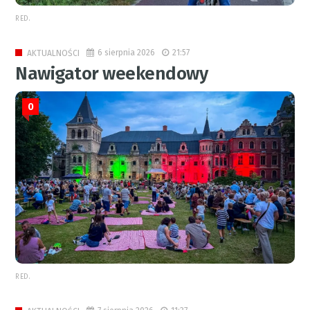
RED.
6 sierpnia 2026
21:57
AKTUALNOŚCI
Nawigator weekendowy
0
RED.