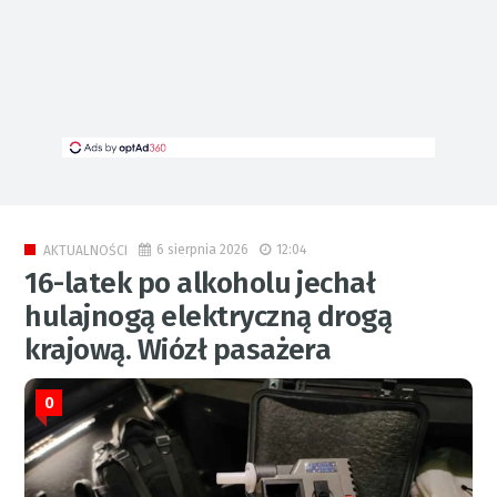
6 sierpnia 2026
12:04
AKTUALNOŚCI
16-latek po alkoholu jechał
hulajnogą elektryczną drogą
krajową. Wiózł pasażera
0