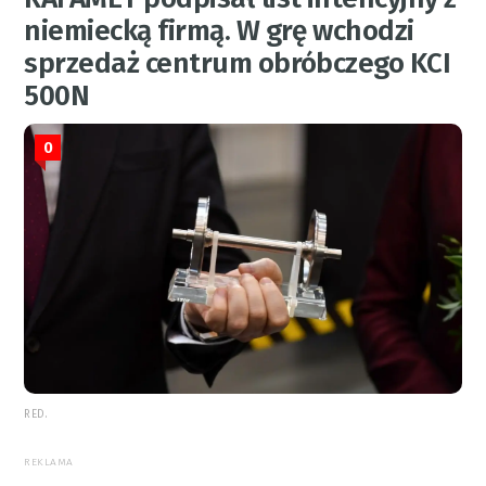
niemiecką firmą. W grę wchodzi
sprzedaż centrum obróbczego KCI
500N
0
RED.
REKLAMA