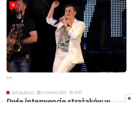
0
RED.
6 sierpnia 2026
09:51
AKTUALNOŚCI
Dwie interwencje strażaków w
Raciborzu. Pożar rozdzielni i alarm
czujnika tlenku węgla