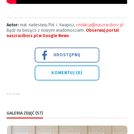
Autor:
mat. nadesłany/fot. I. Kwapisz,
redakcja@naszraciborz.pl
Bądź na bieżąco z nowymi wiadomościami.
Obserwuj portal
naszraciborz.pl w Google News
.
UDOSTĘPNIJ
KOMENTUJ (0)
REKLAMA
GALERIA ZDJĘĆ (57)