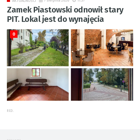
7 sierpnia 2026
11:37
AKTUALNOŚCI
Zamek Piastowski odnowił stary
PIT. Lokal jest do wynajęcia
0
RED.