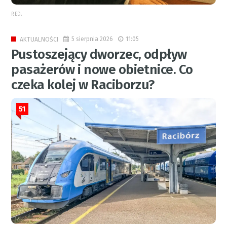
RED.
5 sierpnia 2026
11:05
AKTUALNOŚCI
Pustoszejący dworzec, odpływ
pasażerów i nowe obietnice. Co
czeka kolej w Raciborzu?
51