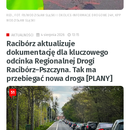
RED., FOT. FB/WODZISŁAW ŚLĄSKI I OKOLICE-INFORMACJE DROGOWE 24H, KPP
WODZISŁAW ŚLĄSKI
4 sierpnia 2026
13:15
AKTUALNOŚCI
Racibórz aktualizuje
dokumentację dla kluczowego
odcinka Regionalnej Drogi
Racibórz–Pszczyna. Tak ma
przebiegać nowa droga [PLANY]
51