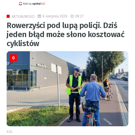
6 sierpnia 2026
08:27
AKTUALNOŚCI
Rowerzyści pod lupą policji. Dziś
jeden błąd może słono kosztować
cyklistów
0
RED.