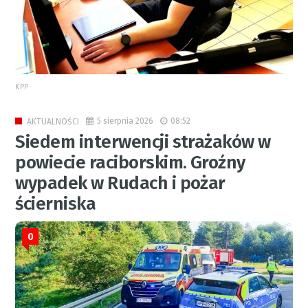
KPP
5 sierpnia 2026
08:52
AKTUALNOŚCI
Siedem interwencji strażaków w
powiecie raciborskim. Groźny
wypadek w Rudach i pożar
ścierniska
0