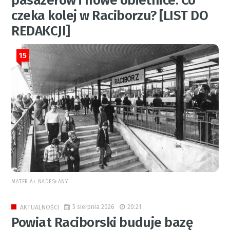
pasażerów i nowe obietnice. Co
czeka kolej w Raciborzu? [LIST DO
REDAKCJI]
15
MATERIAŁ NADESŁANY
5 sierpnia 2026
20:21
AKTUALNOŚCI
Powiat Raciborski buduje bazę