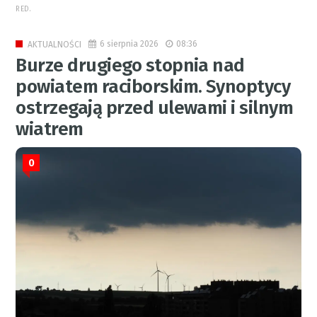
RED.
6 sierpnia 2026
08:36
AKTUALNOŚCI
Burze drugiego stopnia nad
powiatem raciborskim. Synoptycy
ostrzegają przed ulewami i silnym
wiatrem
0