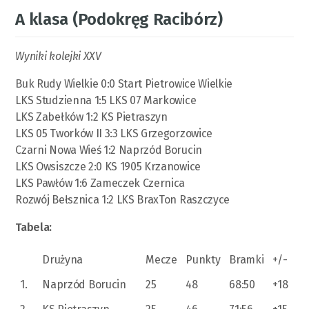
A klasa (Podokręg Racibórz)
Wyniki kolejki XXV
Buk Rudy Wielkie 0:0 Start Pietrowice Wielkie
LKS Studzienna 1:5 LKS 07 Markowice
LKS Zabełków 1:2 KS Pietraszyn
LKS 05 Tworków II 3:3 LKS Grzegorzowice
Czarni Nowa Wieś 1:2 Naprzód Borucin
LKS Owsiszcze 2:0 KS 1905 Krzanowice
LKS Pawłów 1:6 Zameczek Czernica
Rozwój Bełsznica 1:2 LKS BraxTon Raszczyce
Tabela:
Drużyna
Mecze
Punkty
Bramki
+/-
1.
Naprzód Borucin
25
48
68:50
+18