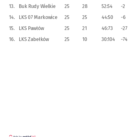
13.
Buk Rudy Wielkie
25
28
52:54
-2
14.
LKS 07 Markowice
25
25
44:50
-6
15.
LKS Pawłów
25
21
46:73
-27
16.
LKS Zabełków
25
10
30:104
-74