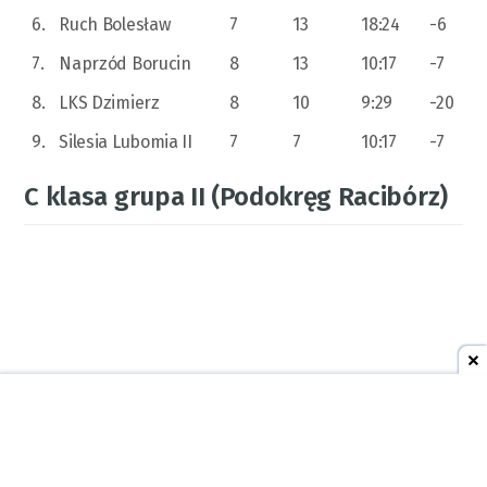
6.
Ruch Bolesław
7
13
18:24
-6
7.
Naprzód Borucin
8
13
10:17
-7
8.
LKS Dzimierz
8
10
9:29
-20
9.
Silesia Lubomia II
7
7
10:17
-7
C klasa grupa II (Podokręg Racibórz)