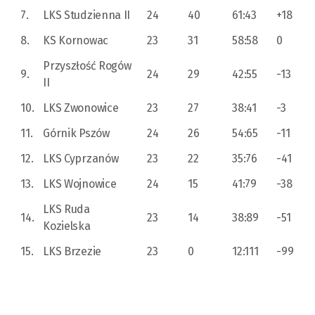
7.
LKS Studzienna II
24
40
61:43
+18
8.
KS Kornowac
23
31
58:58
0
Przyszłość Rogów
9.
24
29
42:55
-13
II
10.
LKS Zwonowice
23
27
38:41
-3
11.
Górnik Pszów
24
26
54:65
-11
12.
LKS Cyprzanów
23
22
35:76
-41
13.
LKS Wojnowice
24
15
41:79
-38
LKS Ruda
14.
23
14
38:89
-51
Kozielska
15.
LKS Brzezie
23
0
12:111
-99