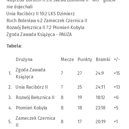
nie dojechali
Unia Racibórz II 10:2 LKS Dzimierz
Ruch Bolesław 4:2 Zameczek Czernica II
Rozwój Bełsznica II 7:2 Płomień Kobyla
Zgoda Zawada Książęca - PAUZA
Tabela:
Drużyna
Mecze
Punkty
Bramki
+/-
Zgoda Zawada
1.
7
27
24:9
+15
Książęca
2.
Unia Racibórz II
7
25
24:11
+13
3.
Rozwój Bełsznica II
8
19
18:12
+6
4.
Płomień Kobyla
8
18
23:18
+5
Zameczek Czernica
5.
8
17
20:19
+1
II