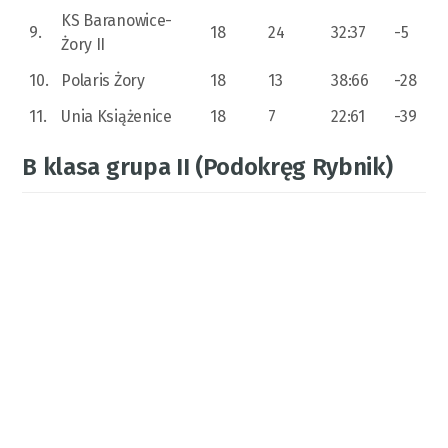
KS Baranowice-
9.
18
24
32:37
-5
Żory II
10.
Polaris Żory
18
13
38:66
-28
11.
Unia Książenice
18
7
22:61
-39
B klasa grupa II (Podokręg Rybnik)