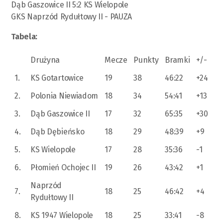
Dąb Gaszowice II 5:2 KS Wielopole
GKS Naprzód Rydułtowy II - PAUZA
Tabela:
Drużyna
Mecze
Punkty
Bramki
+/-
1.
KS Gotartowice
19
38
46:22
+24
2.
Polonia Niewiadom
18
34
54:41
+13
3.
Dąb Gaszowice II
17
32
65:35
+30
4.
Dąb Dębieńsko
18
29
48:39
+9
5.
KS Wielopole
17
28
35:36
-1
6.
Płomień Ochojec II
19
26
43:42
+1
Naprzód
7.
18
25
46:42
+4
Rydułtowy II
8.
KS 1947 Wielopole
18
25
33:41
-8