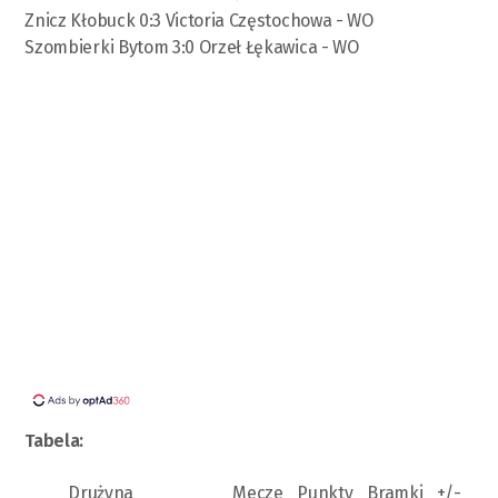
Znicz Kłobuck 0:3 Victoria Częstochowa - WO
Szombierki Bytom 3:0 Orzeł Łękawica - WO
Tabela:
Drużyna
Mecze
Punkty
Bramki
+/-