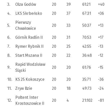
3.
Olza Godów
20
39
61:21
+40
4.
LKS Skrbeńsko
20
37
67:31
+36
Pierwszy
5.
20
33
50:37
+13
Chwałowice
6.
Górnik Radlin II
20
31
70:53
+17
7.
Rymer Rybnik II
20
25
42:55
-13
8.
Start Mszana II
20
22
36:48
-12
Rapid Wodzisław
9.
20
20
61:76
-15
Śląski
10.
KS 25 Kokoszyce
20
20
35:71
-36
11.
Zryw Bzie
20
18
49:73
-24
Poltent Inter
12.
20
4
21:102
-81
Krostoszowice II