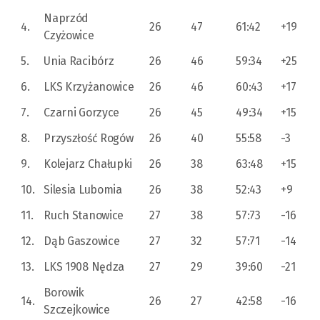
Naprzód
4.
26
47
61:42
+19
Czyżowice
5.
Unia Racibórz
26
46
59:34
+25
6.
LKS Krzyżanowice
26
46
60:43
+17
7.
Czarni Gorzyce
26
45
49:34
+15
8.
Przyszłość Rogów
26
40
55:58
-3
9.
Kolejarz Chałupki
26
38
63:48
+15
10.
Silesia Lubomia
26
38
52:43
+9
11.
Ruch Stanowice
27
38
57:73
-16
12.
Dąb Gaszowice
27
32
57:71
-14
13.
LKS 1908 Nędza
27
29
39:60
-21
Borowik
14.
26
27
42:58
-16
Szczejkowice