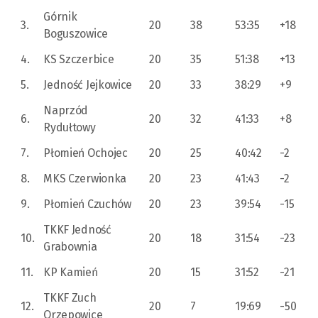
Górnik
3.
20
38
53:35
+18
Boguszowice
4.
KS Szczerbice
20
35
51:38
+13
5.
Jedność Jejkowice
20
33
38:29
+9
Naprzód
6.
20
32
41:33
+8
Rydułtowy
7.
Płomień Ochojec
20
25
40:42
-2
8.
MKS Czerwionka
20
23
41:43
-2
9.
Płomień Czuchów
20
23
39:54
-15
TKKF Jedność
10.
20
18
31:54
-23
Grabownia
11.
KP Kamień
20
15
31:52
-21
TKKF Zuch
12.
20
7
19:69
-50
Orzepowice