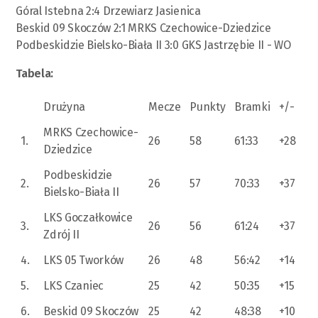
Góral Istebna 2:4 Drzewiarz Jasienica
Beskid 09 Skoczów 2:1 MRKS Czechowice-Dziedzice
Podbeskidzie Bielsko-Biała II 3:0 GKS Jastrzębie II - WO
Tabela:
Drużyna
Mecze
Punkty
Bramki
+/-
MRKS Czechowice-
1.
26
58
61:33
+28
Dziedzice
Podbeskidzie
2.
26
57
70:33
+37
Bielsko-Biała II
LKS Goczałkowice
3.
26
56
61:24
+37
Zdrój II
4.
LKS 05 Tworków
26
48
56:42
+14
5.
LKS Czaniec
25
42
50:35
+15
6.
Beskid 09 Skoczów
25
42
48:38
+10