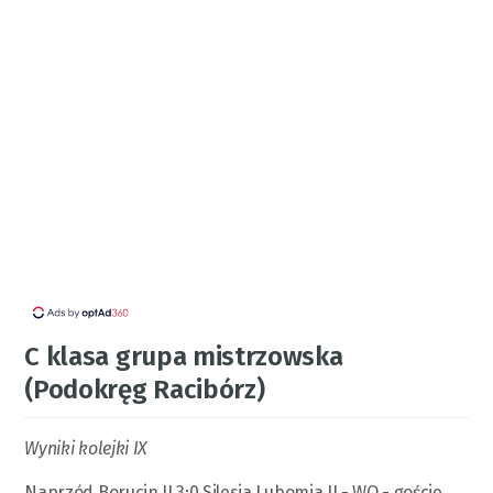
C klasa grupa mistrzowska
(Podokręg Racibórz)
Wyniki kolejki IX
Naprzód Borucin II 3:0 Silesia Lubomia II - WO - goście