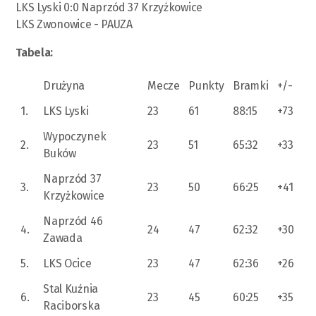
LKS Lyski 0:0 Naprzód 37 Krzyżkowice
LKS Zwonowice - PAUZA
Tabela:
Drużyna
Mecze
Punkty
Bramki
+/-
1.
LKS Lyski
23
61
88:15
+73
Wypoczynek
2.
23
51
65:32
+33
Buków
Naprzód 37
3.
23
50
66:25
+41
Krzyżkowice
Naprzód 46
4.
24
47
62:32
+30
Zawada
5.
LKS Ocice
23
47
62:36
+26
Stal Kuźnia
6.
23
45
60:25
+35
Raciborska