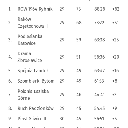
1.
ROW 1964 Rybnik
29
73
88:26
+62
Raków
2.
29
68
73:22
+51
Częstochowa II
Podlesianka
3.
29
59
63:38
+25
Katowice
Drama
4.
29
51
56:36
+20
Zbrosławice
5.
Spójnia Landek
29
49
63:47
+16
6.
Szombierki Bytom
29
49
61:53
+8
Polonia Łaziska
7.
29
46
44:41
+3
Górne
8.
Ruch Radzionków
29
45
54:45
+9
9.
Piast Gliwice II
30
45
56:51
+5