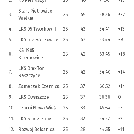
2.
KS Pietraszyn
25
46
71:56
+15
Start Pietrowice
3.
25
45
58:36
+22
Wielkie
4.
LKS 05 Tworków II
25
43
54:41
+13
5.
LKS Grzegorzowice
25
43
53:44
+9
KS 1905
6.
25
42
63:45
+18
Krzanowice
LKS BraxTon
7.
25
42
54:40
+14
Raszczyce
8.
Zameczek Czernica
25
37
66:52
+14
9.
LKS Owsiszcze
25
37
36:36
0
10.
Czarni Nowa Wieś
25
33
49:54
-5
11.
LKS Studzienna
25
32
54:52
+2
12.
Rozwój Bełsznica
25
29
44:55
-11