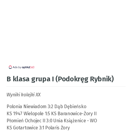
B klasa grupa I (Podokręg Rybnik)
Wyniki kolejki XX
Polonia Niewiadom 3:2 Dąb Dębieńsko
KS 1947 Wielopole 1:5 KS Baranowice-Żory II
Płomień Ochojec II 3:0 Unia Książenice - WO
KS Gotartowice 3:1 Polaris Żory