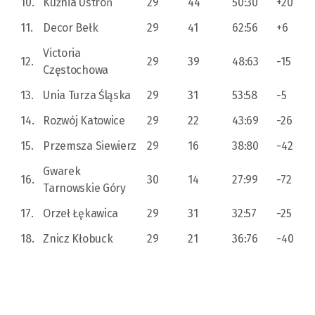
10.
Kuźnia Ustroń
29
44
50:30
+20
11.
Decor Bełk
29
41
62:56
+6
Victoria
12.
29
39
48:63
-15
Częstochowa
13.
Unia Turza Śląska
29
31
53:58
-5
14.
Rozwój Katowice
29
22
43:69
-26
15.
Przemsza Siewierz
29
16
38:80
-42
Gwarek
16.
30
14
27:99
-72
Tarnowskie Góry
17.
Orzeł Łękawica
29
31
32:57
-25
18.
Znicz Kłobuck
29
21
36:76
-40