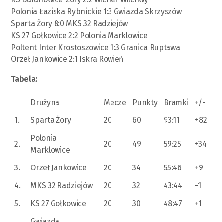
Polonia Łaziska Rybnickie 1:3 Gwiazda Skrzyszów
Sparta Żory 8:0 MKS 32 Radziejów
KS 27 Gołkowice 2:2 Polonia Marklowice
Poltent Inter Krostoszowice 1:3 Granica Ruptawa
Orzeł Jankowice 2:1 Iskra Rowień
Tabela:
Drużyna
Mecze
Punkty
Bramki
+/-
1.
Sparta Żory
20
60
93:11
+82
Polonia
2.
20
49
59:25
+34
Marklowice
3.
Orzeł Jankowice
20
34
55:46
+9
4.
MKS 32 Radziejów
20
32
43:44
-1
5.
KS 27 Gołkowice
20
30
48:47
+1
Gwiazda