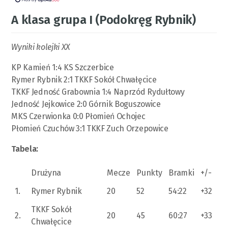
A klasa grupa I (Podokręg Rybnik)
Wyniki kolejki XX
KP Kamień 1:4 KS Szczerbice
Rymer Rybnik 2:1 TKKF Sokół Chwałęcice
TKKF Jedność Grabownia 1:4 Naprzód Rydułtowy
Jedność Jejkowice 2:0 Górnik Boguszowice
MKS Czerwionka 0:0 Płomień Ochojec
Płomień Czuchów 3:1 TKKF Zuch Orzepowice
Tabela:
Drużyna
Mecze
Punkty
Bramki
+/-
1.
Rymer Rybnik
20
52
54:22
+32
TKKF Sokół
2.
20
45
60:27
+33
Chwałęcice