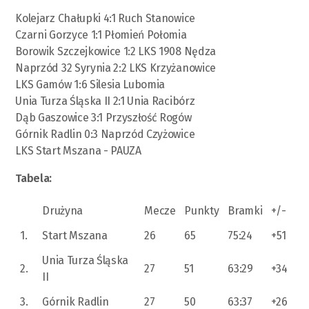
Kolejarz Chałupki 4:1 Ruch Stanowice
Czarni Gorzyce 1:1 Płomień Połomia
Borowik Szczejkowice 1:2 LKS 1908 Nędza
Naprzód 32 Syrynia 2:2 LKS Krzyżanowice
LKS Gamów 1:6 Silesia Lubomia
Unia Turza Śląska II 2:1 Unia Racibórz
Dąb Gaszowice 3:1 Przyszłość Rogów
Górnik Radlin 0:3 Naprzód Czyżowice
LKS Start Mszana - PAUZA
Tabela:
Drużyna
Mecze
Punkty
Bramki
+/-
1.
Start Mszana
26
65
75:24
+51
Unia Turza Śląska
2.
27
51
63:29
+34
II
3.
Górnik Radlin
27
50
63:37
+26