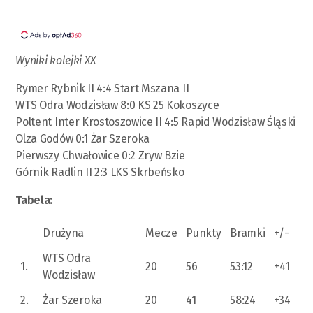
Wyniki kolejki XX
Rymer Rybnik II 4:4 Start Mszana II
WTS Odra Wodzisław 8:0 KS 25 Kokoszyce
Poltent Inter Krostoszowice II 4:5 Rapid Wodzisław Śląski
Olza Godów 0:1 Żar Szeroka
Pierwszy Chwałowice 0:2 Zryw Bzie
Górnik Radlin II 2:3 LKS Skrbeńsko
Tabela:
Drużyna
Mecze
Punkty
Bramki
+/-
WTS Odra
1.
20
56
53:12
+41
Wodzisław
2.
Żar Szeroka
20
41
58:24
+34