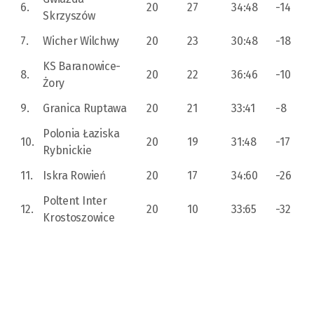
6.
20
27
34:48
-14
Skrzyszów
7.
Wicher Wilchwy
20
23
30:48
-18
KS Baranowice-
8.
20
22
36:46
-10
Żory
9.
Granica Ruptawa
20
21
33:41
-8
Polonia Łaziska
10.
20
19
31:48
-17
Rybnickie
11.
Iskra Rowień
20
17
34:60
-26
Poltent Inter
12.
20
10
33:65
-32
Krostoszowice