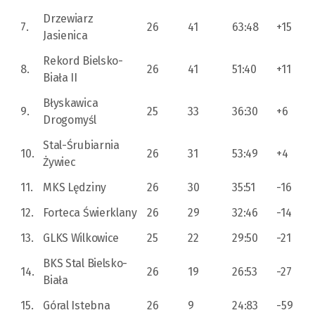
Drzewiarz
7.
26
41
63:48
+15
Jasienica
Rekord Bielsko-
8.
26
41
51:40
+11
Biała II
Błyskawica
9.
25
33
36:30
+6
Drogomyśl
Stal-Śrubiarnia
10.
26
31
53:49
+4
Żywiec
11.
MKS Lędziny
26
30
35:51
-16
12.
Forteca Świerklany
26
29
32:46
-14
13.
GLKS Wilkowice
25
22
29:50
-21
BKS Stal Bielsko-
14.
26
19
26:53
-27
Biała
15.
Góral Istebna
26
9
24:83
-59