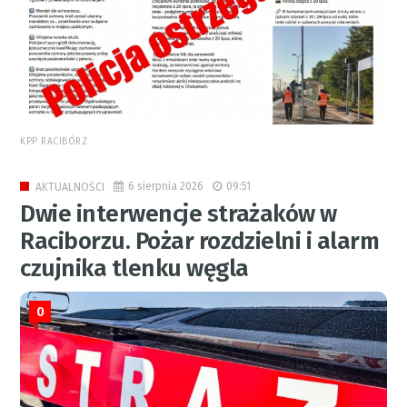
KPP RACIBÓRZ
6 sierpnia 2026
09:51
AKTUALNOŚCI
Dwie interwencje strażaków w
Raciborzu. Pożar rozdzielni i alarm
czujnika tlenku węgla
0