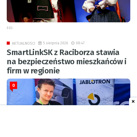
RED.
5 sierpnia 2026
08:47
AKTUALNOŚCI
SmartLinkSK z Raciborza stawia
na bezpieczeństwo mieszkańców i
firm w regionie
0