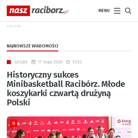
MENU
REKLAMA
NAJNOWSZE WIADOMOŚCI
17 maja 2026
13:53
SPORT
Historyczny sukces
Minibasketball Racibórz. Młode
koszykarki czwartą drużyną
Polski
0