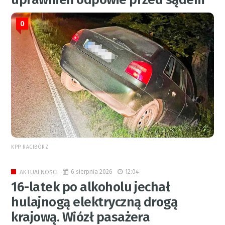
0
KPP RACIBÓRZ
6 sierpnia 2026
12:04
AKTUALNOŚCI
16-latek po alkoholu jechał
hulajnogą elektryczną drogą
krajową. Wiózł pasażera