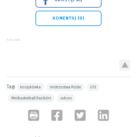
KOMENTUJ (0)
REKLAMA
Tagi:
koszykówka
mistrzostwa Polski
U13
Minibasketball Racibórz
sukces