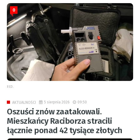
0
RED.
5 sierpnia 2026
09:50
AKTUALNOŚCI
Oszuści znów zaatakowali.
Mieszkańcy Raciborza stracili
łącznie ponad 42 tysiące złotych