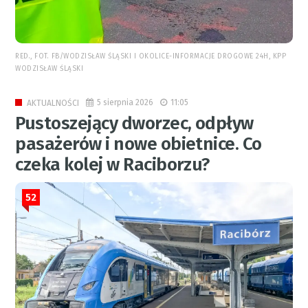
RED., FOT. FB/WODZISŁAW ŚLĄSKI I OKOLICE-INFORMACJE DROGOWE 24H, KPP
WODZISŁAW ŚLĄSKI
5 sierpnia 2026
11:05
AKTUALNOŚCI
Pustoszejący dworzec, odpływ
pasażerów i nowe obietnice. Co
czeka kolej w Raciborzu?
52