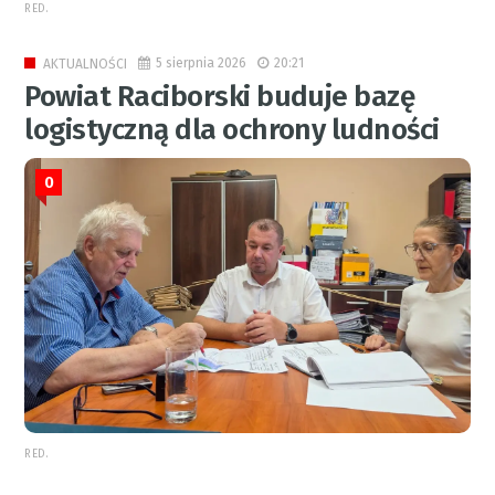
RED.
5 sierpnia 2026
20:21
AKTUALNOŚCI
Powiat Raciborski buduje bazę
logistyczną dla ochrony ludności
0
RED.