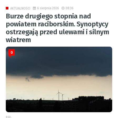
6 sierpnia 2026
08:36
AKTUALNOŚCI
Burze drugiego stopnia nad
powiatem raciborskim. Synoptycy
ostrzegają przed ulewami i silnym
wiatrem
0
RED.