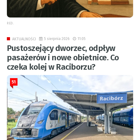
RED.
5 sierpnia 2026
11:05
AKTUALNOŚCI
Pustoszejący dworzec, odpływ
pasażerów i nowe obietnice. Co
czeka kolej w Raciborzu?
51