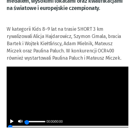
medalem, wysokimi lokatami oraz kwalifikacjami
na światowe i europejskie czempionaty.
W kategorii Kids 8–9 lat na trasie SHORT 3 km
rywalizowali Alicja Hajdarowicz, Szymon Cimala, bracia
Bartek i Wojtek Kiełtlińscy, Adam Mielnik, Mateusz
Miczek oraz Paulina Paluch. W konkurencji OCR400
również wystartowali Paulina Paluch i Mateusz Miczek.
00:00
/
00:00