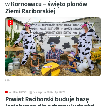
w Kornowacu – święto plonów
Ziemi Raciborskiej
0
RED.
5 sierpnia 2026
20:21
AKTUALNOŚCI
Powiat Raciborski buduje bazę