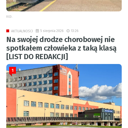
RED.
5 sierpnia 2026
13:26
AKTUALNOŚCI
Na swojej drodze chorobowej nie
spotkałem człowieka z taką klasą
[LIST DO REDAKCJI]
1