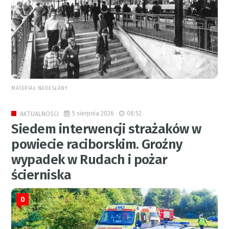
MATERIAŁ NADESŁANY
5 sierpnia 2026
08:52
AKTUALNOŚCI
Siedem interwencji strażaków w
powiecie raciborskim. Groźny
wypadek w Rudach i pożar
ścierniska
0