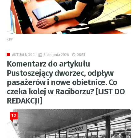
KPP
6 sierpnia 2026
08:51
AKTUALNOŚCI
Komentarz do artykułu
Pustoszejący dworzec, odpływ
pasażerów i nowe obietnice. Co
czeka kolej w Raciborzu? [LIST DO
REDAKCJI]
12