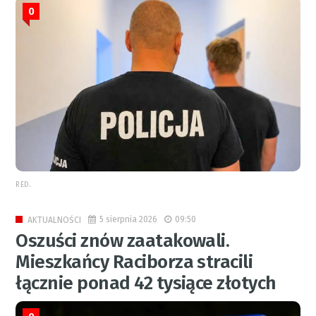
0
RED.
5 sierpnia 2026
09:50
AKTUALNOŚCI
Oszuści znów zaatakowali.
Mieszkańcy Raciborza stracili
łącznie ponad 42 tysiące złotych