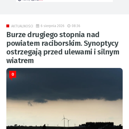
6 sierpnia 2026
08:36
AKTUALNOŚCI
Burze drugiego stopnia nad
powiatem raciborskim. Synoptycy
ostrzegają przed ulewami i silnym
wiatrem
0