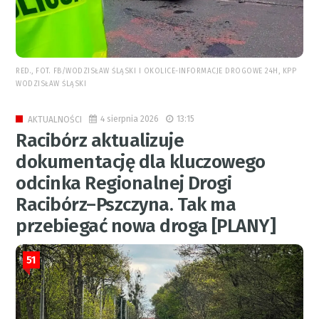
RED., FOT. FB/WODZISŁAW ŚLĄSKI I OKOLICE-INFORMACJE DROGOWE 24H, KPP
WODZISŁAW ŚLĄSKI
4 sierpnia 2026
13:15
AKTUALNOŚCI
Racibórz aktualizuje
dokumentację dla kluczowego
odcinka Regionalnej Drogi
Racibórz–Pszczyna. Tak ma
przebiegać nowa droga [PLANY]
51