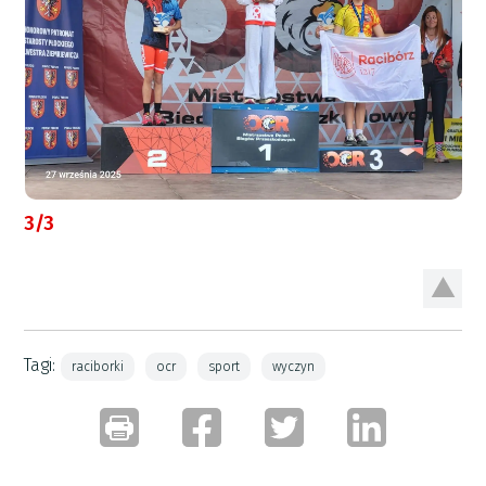
3/3
Tagi:
raciborki
ocr
sport
wyczyn