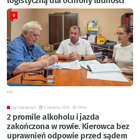
logistyczną dla ochrony ludności
0
RED.
5 sierpnia 2026
09:44
AKTUALNOŚCI
2 promile alkoholu i jazda
zakończona w rowie. Kierowca bez
uprawnień odpowie przed sądem