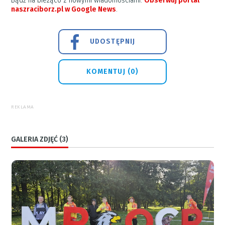
Bądź na bieżąco z nowymi wiadomościami.
Obserwuj portal
naszraciborz.pl w Google News
.
UDOSTĘPNIJ
KOMENTUJ (0)
REKLAMA
GALERIA ZDJĘĆ (3)