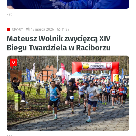
RED.
15 marca 2026
11:39
SPORT
Mateusz Wolnik zwycięzcą XIV
Biegu Twardziela w Raciborzu
0