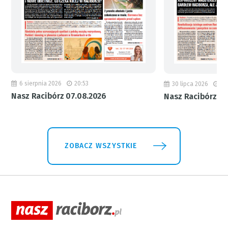
6 sierpnia 2026
20:53
30 lipca 2026
18
Nasz Racibórz 07.08.2026
Nasz Racibórz 31
ZOBACZ WSZYSTKIE