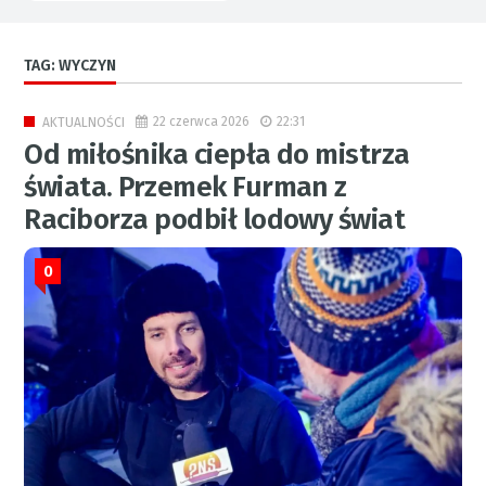
TAG: WYCZYN
22 czerwca 2026
22:31
AKTUALNOŚCI
Od miłośnika ciepła do mistrza
świata. Przemek Furman z
Raciborza podbił lodowy świat
0