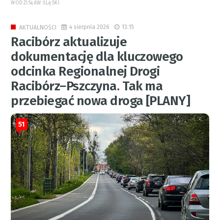
WODZISŁAW ŚLĄSKI
4 sierpnia 2026
13:15
AKTUALNOŚCI
Racibórz aktualizuje
dokumentację dla kluczowego
odcinka Regionalnej Drogi
Racibórz–Pszczyna. Tak ma
przebiegać nowa droga [PLANY]
51