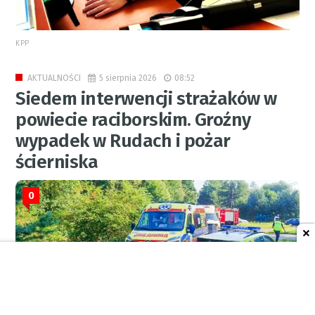
KPP
5 sierpnia 2026
08:52
AKTUALNOŚCI
Siedem interwencji strażaków w
powiecie raciborskim. Groźny
wypadek w Rudach i pożar
ścierniska
0