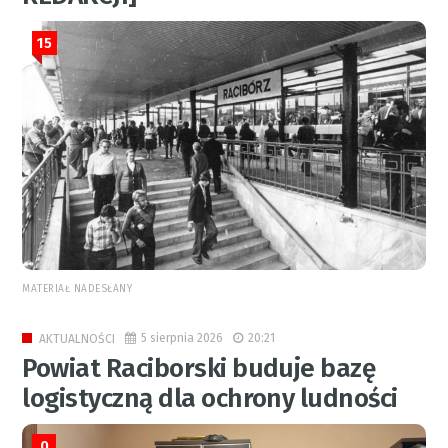
15
MATERIAŁ NADESŁANY
5 sierpnia 2026
20:21
AKTUALNOŚCI
Powiat Raciborski buduje bazę
logistyczną dla ochrony ludności
0