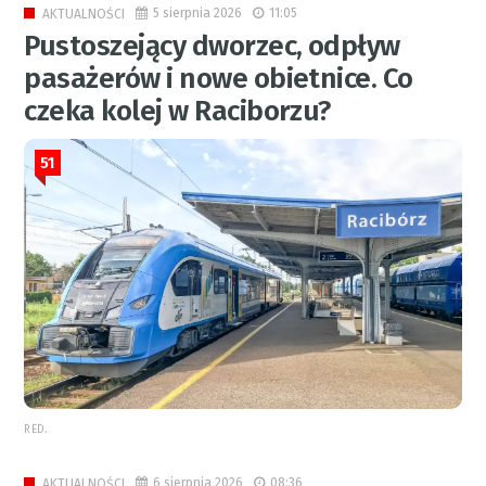
5 sierpnia 2026
11:05
AKTUALNOŚCI
Pustoszejący dworzec, odpływ
pasażerów i nowe obietnice. Co
czeka kolej w Raciborzu?
51
RED.
6 sierpnia 2026
08:36
AKTUALNOŚCI