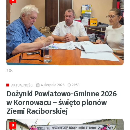
RED.
4 sierpnia 2026
21:53
AKTUALNOŚCI
Dożynki Powiatowo-Gminne 2026
w Kornowacu – święto plonów
Ziemi Raciborskiej
0