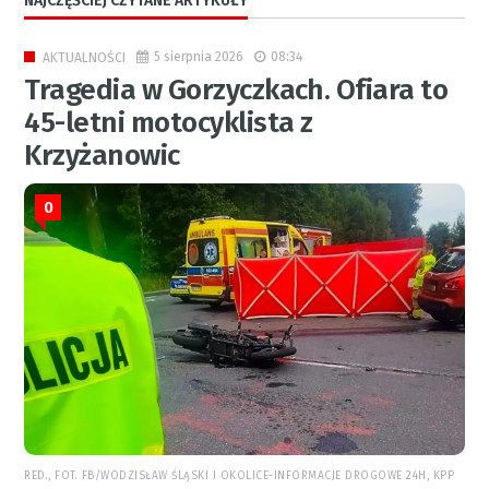
NAJCZĘŚCIEJ CZYTANE ARTYKUŁY
5 sierpnia 2026
08:34
AKTUALNOŚCI
Tragedia w Gorzyczkach. Ofiara to
45-letni motocyklista z
Krzyżanowic
0
RED., FOT. FB/WODZISŁAW ŚLĄSKI I OKOLICE-INFORMACJE DROGOWE 24H, KPP