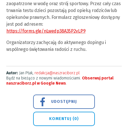
zaopatrzone w wodę oraz strój sportowy. Przez cały czas
trwania testu dzieci pozostają pod opieką rodziców lub
opiekunów prawnych. Formularz zgłoszeniowy dostępny
jest pod adresem:
https://forms.gle/nLwedp38A35P2vLP9
Organizatorzy zachęcają do aktywnego dopingu i
wspólnego świętowania radości z ruchu.
Autor:
Jan Ptak,
redakcja@naszraciborz.pl
Bądź na bieżąco z nowymi wiadomościami.
Obserwuj portal
naszraciborz.pl w Google News
.
UDOSTĘPNIJ
KOMENTUJ (0)