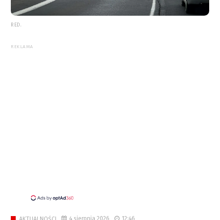
RED.
REKLAMA
4 sierpnia 2026
12:46
AKTUALNOŚCI