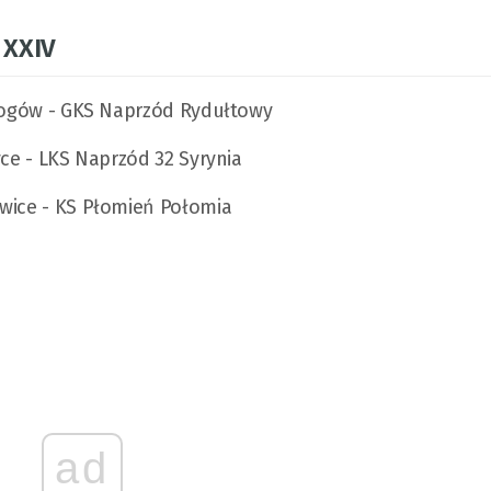
 XXIV
 Rogów - GKS Naprzód Rydułtowy
yce - LKS Naprzód 32 Syrynia
owice - KS Płomień Połomia
ad