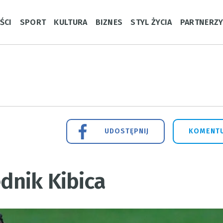
ŚCI
SPORT
KULTURA
BIZNES
STYL ŻYCIA
PARTNERZ
UDOSTĘPNIJ
KOMENTU
nik Kibica