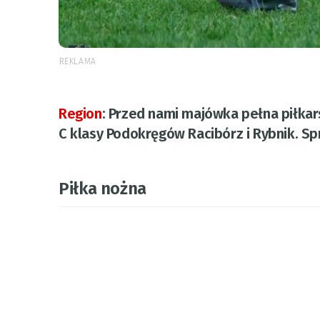
REKLAMA
Region
:
Przed nami majówka pełna piłkarsk
C klasy Podokręgów Racibórz i Rybnik. Spr
Piłka nożna