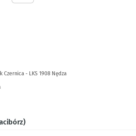
ek Czernica - LKS 1908 Nędza
a
acibórz)