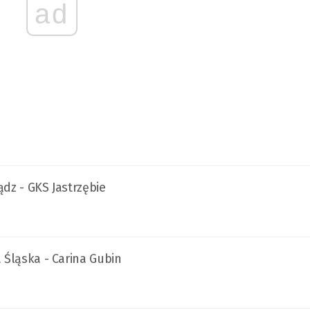
ad
ądz - GKS Jastrzębie
a Śląska - Carina Gubin