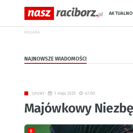
AKTUALNO
REKLAMA
NAJNOWSZE WIADOMOŚCI
1 maja 2025
07:00
SPORT
Majówkowy Niezbęd
0