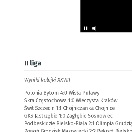
II liga
Wyniki kolejki XXVIII
Polonia Bytom 4:0 Wisła Puławy
Skra Częstochowa 1:0 Wieczysta Kraków
Świt Szczecin 1:1 Chojniczanka Chojnice
GKS Jastrzębie 1:0 Zagłębie Sosnowiec
Podbeskidzie Bielsko-Biała 2:1 Olimpia Grudzi
Pogoń Grodzisk Mazowiecki 2:2 Rekord Bielsko