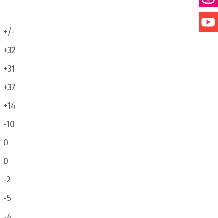
+/-
+32
+31
+37
+14
-10
0
0
-2
-5
-4