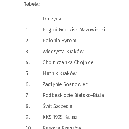
Tabela:
Drużyna
1.
Pogoń Grodzisk Mazowiecki
2.
Polonia Bytom
3.
Wieczysta Kraków
4.
Chojniczanka Chojnice
5.
Hutnik Kraków
6.
Zagłębie Sosnowiec
7.
Podbeskidzie Bielsko-Biała
8.
Świt Szczecin
9.
KKS 1925 Kalisz
10.
Resovia Rzeszów