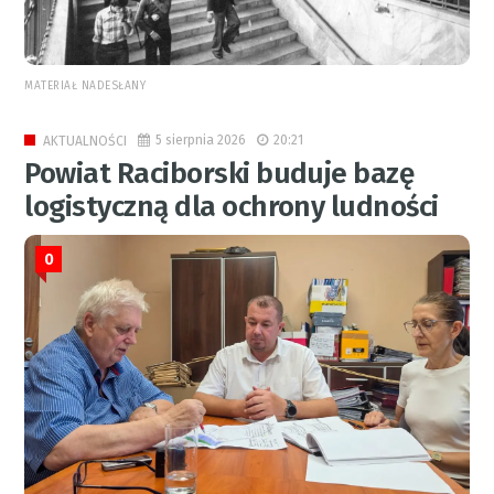
MATERIAŁ NADESŁANY
5 sierpnia 2026
20:21
AKTUALNOŚCI
Powiat Raciborski buduje bazę
logistyczną dla ochrony ludności
0