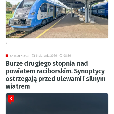
RED.
6 sierpnia 2026
08:36
AKTUALNOŚCI
Burze drugiego stopnia nad
powiatem raciborskim. Synoptycy
ostrzegają przed ulewami i silnym
wiatrem
0