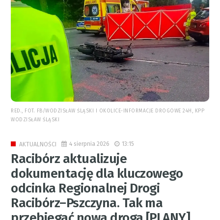
RED., FOT. FB/WODZISŁAW ŚLĄSKI I OKOLICE-INFORMACJE DROGOWE 24H, KPP
WODZISŁAW ŚLĄSKI
4 sierpnia 2026
13:15
AKTUALNOŚCI
Racibórz aktualizuje
dokumentację dla kluczowego
odcinka Regionalnej Drogi
Racibórz–Pszczyna. Tak ma
przebiegać nowa droga [PLANY]