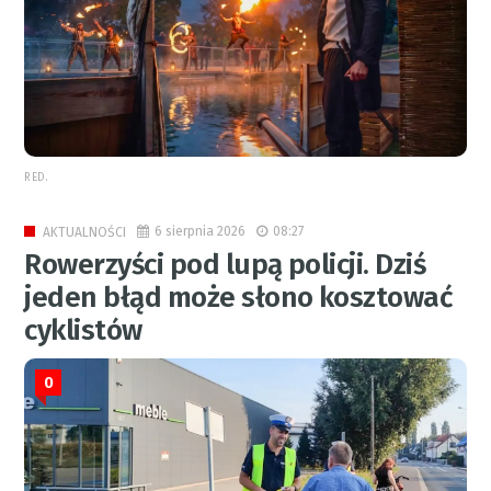
RED.
6 sierpnia 2026
08:27
AKTUALNOŚCI
Rowerzyści pod lupą policji. Dziś
jeden błąd może słono kosztować
cyklistów
0