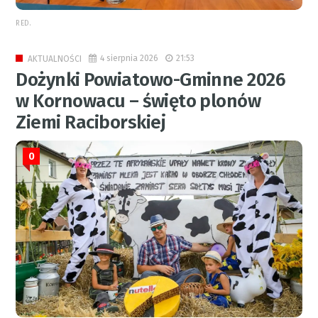
RED.
4 sierpnia 2026
21:53
AKTUALNOŚCI
Dożynki Powiatowo-Gminne 2026
w Kornowacu – święto plonów
Ziemi Raciborskiej
0