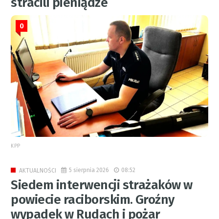
stracili pieniądze
0
KPP
5 sierpnia 2026
08:52
AKTUALNOŚCI
Siedem interwencji strażaków w
powiecie raciborskim. Groźny
wypadek w Rudach i pożar