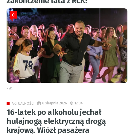
zakończenie lata z RCK!
0
RED.
6 sierpnia 2026
12:04
AKTUALNOŚCI
16-latek po alkoholu jechał
hulajnogą elektryczną drogą
krajową. Wiózł pasażera