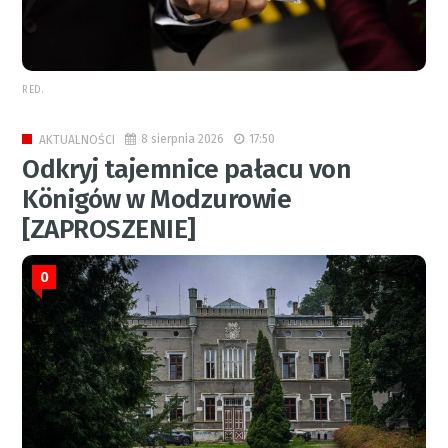
RED.
8 sierpnia 2026
17:50
AKTUALNOŚCI
Odkryj tajemnice pałacu von
Königów w Modzurowie
[ZAPROSZENIE]
0