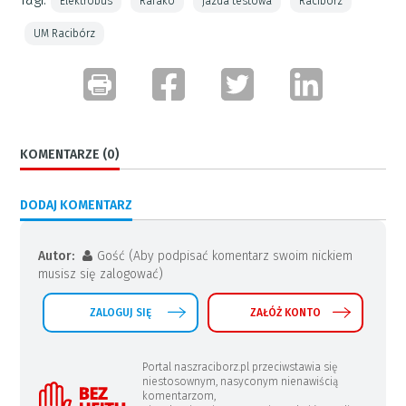
Elektrobus
Rafako
jazda testowa
Racibórz
UM Racibórz
KOMENTARZE (0)
DODAJ KOMENTARZ
Autor:
Gość (Aby podpisać komentarz swoim nickiem
musisz się zalogować)
ZALOGUJ SIĘ
ZAŁÓŻ KONTO
Portal naszraciborz.pl przeciwstawia się
niestosownym, nasyconym nienawiścią
komentarzom,