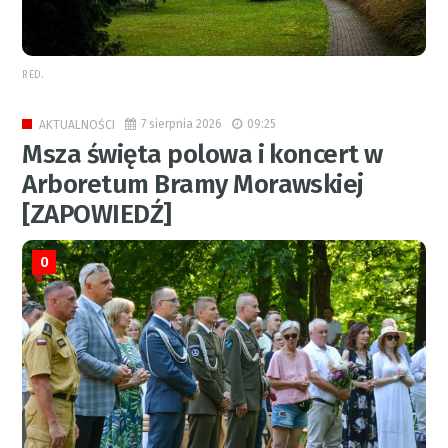
RED.
7 sierpnia 2026
09:25
AKTUALNOŚCI
Msza święta polowa i koncert w
Arboretum Bramy Morawskiej
[ZAPOWIEDŹ]
0