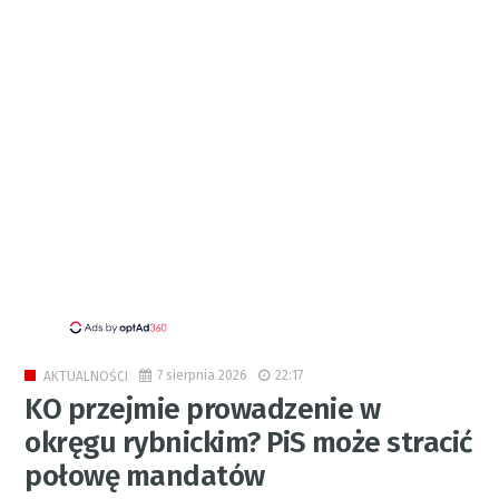
7 sierpnia 2026
22:17
AKTUALNOŚCI
KO przejmie prowadzenie w
okręgu rybnickim? PiS może stracić
połowę mandatów