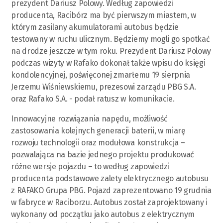
prezydent Dariusz Polowy. Według zapowiedzi
producenta, Racibórz ma być pierwszym miastem, w
którym zasilany akumulatorami autobus będzie
testowany w ruchu ulicznym. Będziemy mogli go spotkać
na drodze jeszcze w tym roku. Prezydent Dariusz Polowy
podczas wizyty w Rafako dokonał także wpisu do księgi
kondolencyjnej, poświęconej zmarłemu 19 sierpnia
Jerzemu Wiśniewskiemu, prezesowi zarządu PBG S.A.
oraz Rafako S.A. - podał ratusz w komunikacie.
Innowacyjne rozwiązania napędu, możliwość
zastosowania kolejnych generacji baterii, w miarę
rozwoju technologii oraz modułowa konstrukcja –
pozwalająca na bazie jednego projektu produkować
różne wersje pojazdu – to według zapowiedzi
producenta podstawowe zalety elektrycznego autobusu
z RAFAKO Grupa PBG. Pojazd zaprezentowano 19 grudnia
w fabryce w Raciborzu. Autobus został zaprojektowany i
wykonany od początku jako autobus z elektrycznym