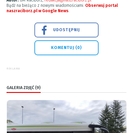
Autor:
UM Racibórz,
redakcja@naszraciborz.pl
Bądź na bieżąco z nowymi wiadomościami.
Obserwuj portal
naszraciborz.pl w Google News
.
UDOSTĘPNIJ
KOMENTUJ (0)
REKLAMA
GALERIA ZDJĘĆ (9)