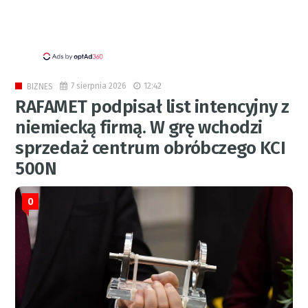
7 sierpnia 2026
12:42
BIZNES
RAFAMET podpisał list intencyjny z
niemiecką firmą. W grę wchodzi
sprzedaż centrum obróbczego KCI
500N
0