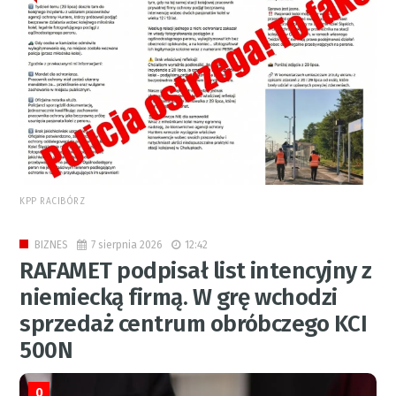
KPP RACIBÓRZ
7 sierpnia 2026
12:42
BIZNES
RAFAMET podpisał list intencyjny z
niemiecką firmą. W grę wchodzi
sprzedaż centrum obróbczego KCI
500N
0