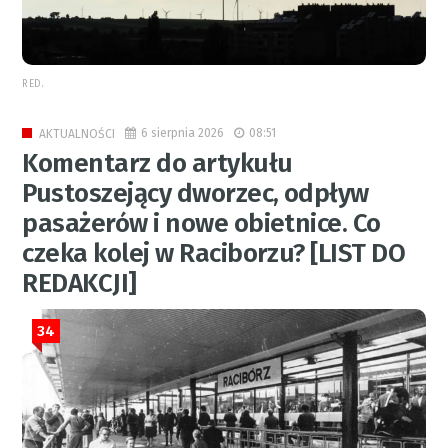
RED.
6 sierpnia 2026
08:51
AKTUALNOŚCI
Komentarz do artykułu
Pustoszejący dworzec, odpływ
pasażerów i nowe obietnice. Co
czeka kolej w Raciborzu? [LIST DO
REDAKCJI]
34