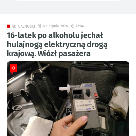
6 sierpnia 2026
12:04
AKTUALNOŚCI
16-latek po alkoholu jechał
hulajnogą elektryczną drogą
krajową. Wiózł pasażera
0