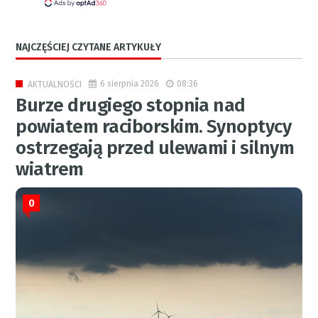
NAJCZĘŚCIEJ CZYTANE ARTYKUŁY
6 sierpnia 2026
08:36
AKTUALNOŚCI
Burze drugiego stopnia nad
powiatem raciborskim. Synoptycy
ostrzegają przed ulewami i silnym
wiatrem
0