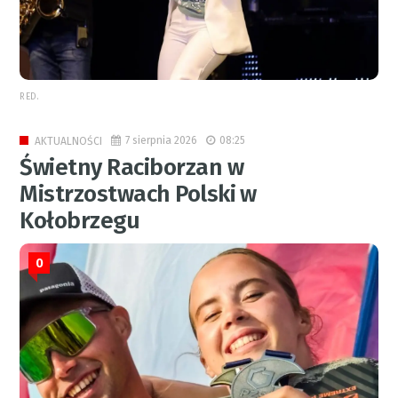
RED.
7 sierpnia 2026
08:25
AKTUALNOŚCI
Świetny Raciborzan w
Mistrzostwach Polski w
Kołobrzegu
0