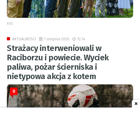
RED.
7 sierpnia 2026
12:14
AKTUALNOŚCI
Strażacy interweniowali w
Raciborzu i powiecie. Wyciek
paliwa, pożar ścierniska i
nietypowa akcja z kotem
0