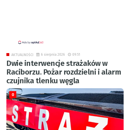
6 sierpnia 2026
09:51
AKTUALNOŚCI
Dwie interwencje strażaków w
Raciborzu. Pożar rozdzielni i alarm
czujnika tlenku węgla
0