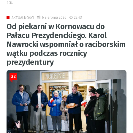
RED.
6 sierpnia 2026
22:43
AKTUALNOŚCI
Od piekarni w Kornowacu do
Pałacu Prezydenckiego. Karol
Nawrocki wspomniał o raciborskim
wątku podczas rocznicy
prezydentury
32