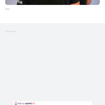
RED.
REKLAMA