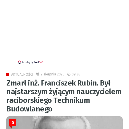
9 sierpnia 2026
09:36
AKTUALNOŚCI
Zmarł inż. Franciszek Rubin. Był
najstarszym żyjącym nauczycielem
raciborskiego Technikum
Budowlanego
0