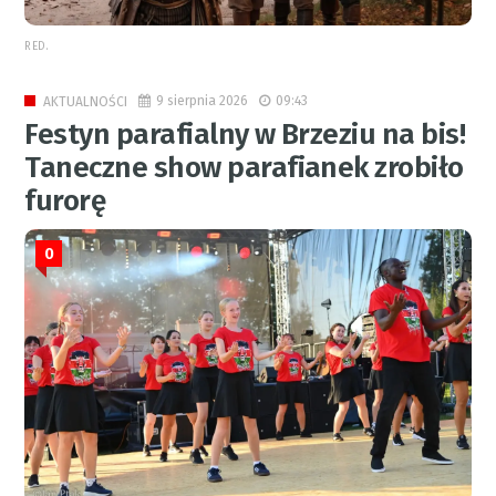
RED.
9 sierpnia 2026
09:43
AKTUALNOŚCI
Festyn parafialny w Brzeziu na bis!
Taneczne show parafianek zrobiło
furorę
0