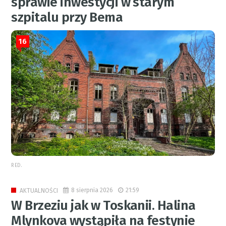
sprawie inwestycji w starym
szpitalu przy Bema
16
RED.
8 sierpnia 2026
21:59
AKTUALNOŚCI
W Brzeziu jak w Toskanii. Halina
Mlynkova wystąpiła na festynie