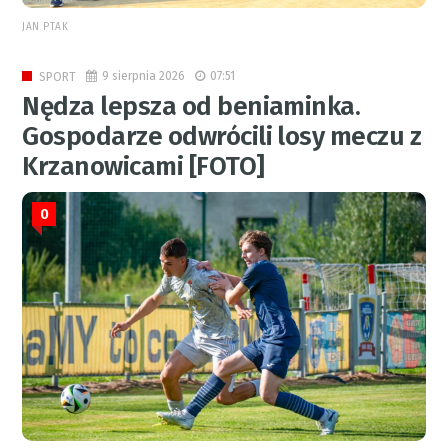
JAN PTAK
9 sierpnia 2026
07:51
SPORT
Nędza lepsza od beniaminka.
Gospodarze odwrócili losy meczu z
Krzanowicami [FOTO]
0