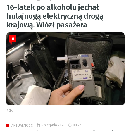
16-latek po alkoholu jechał
hulajnogą elektryczną drogą
krajową. Wiózł pasażera
0
RED.
6 sierpnia 2026
08:27
AKTUALNOŚCI