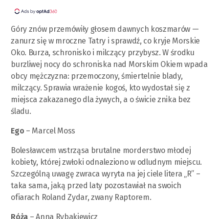
Góry znów przemówiły głosem dawnych koszmarów —
zanurz się w mroczne Tatry i sprawdź, co kryje Morskie
Oko. Burza, schronisko i milczący przybysz. W środku
burzliwej nocy do schroniska nad Morskim Okiem wpada
obcy mężczyzna: przemoczony, śmiertelnie blady,
milczący. Sprawia wrażenie kogoś, kto wydostał się z
miejsca zakazanego dla żywych, a o świcie znika bez
śladu.
Ego
– Marcel Moss
Bolesławcem wstrząsa brutalne morderstwo młodej
kobiety, której zwłoki odnaleziono w odludnym miejscu.
Szczególną uwagę zwraca wyryta na jej ciele litera „R” –
taka sama, jaką przed laty pozostawiał na swoich
ofiarach Roland Zydar, zwany Raptorem.
Róża
– Anna Rybakiewicz