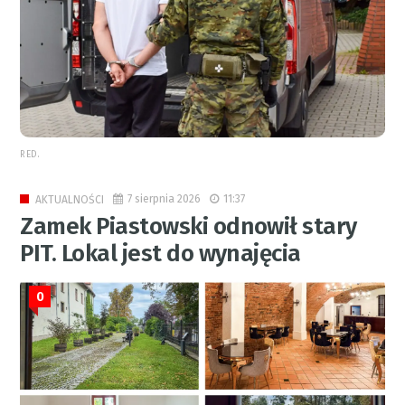
RED.
7 sierpnia 2026
11:37
AKTUALNOŚCI
Zamek Piastowski odnowił stary
PIT. Lokal jest do wynajęcia
0