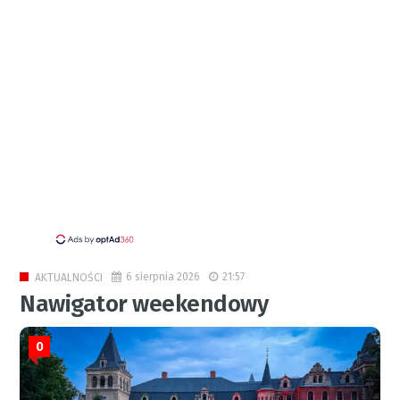
6 sierpnia 2026
21:57
AKTUALNOŚCI
Nawigator weekendowy
0