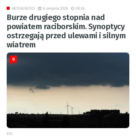
6 sierpnia 2026
08:36
AKTUALNOŚCI
Burze drugiego stopnia nad
powiatem raciborskim. Synoptycy
ostrzegają przed ulewami i silnym
wiatrem
0
RED.