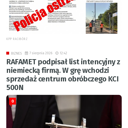
KPP RACIBÓRZ
7 sierpnia 2026
12:42
BIZNES
RAFAMET podpisał list intencyjny z
niemiecką firmą. W grę wchodzi
sprzedaż centrum obróbczego KCI
500N
0