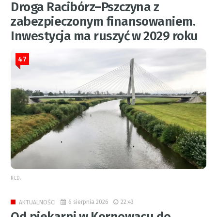
Droga Racibórz–Pszczyna z
zabezpieczonym finansowaniem.
Inwestycja ma ruszyć w 2029 roku
47
RED.
6 sierpnia 2026
22:43
AKTUALNOŚCI
Od piekarni w Kornowacu do