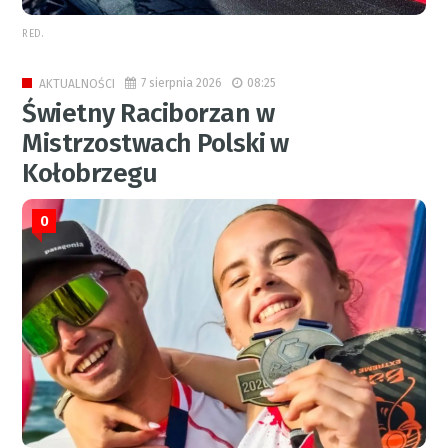
RED.
7 sierpnia 2026
08:25
AKTUALNOŚCI
Świetny Raciborzan w
Mistrzostwach Polski w
Kołobrzegu
0