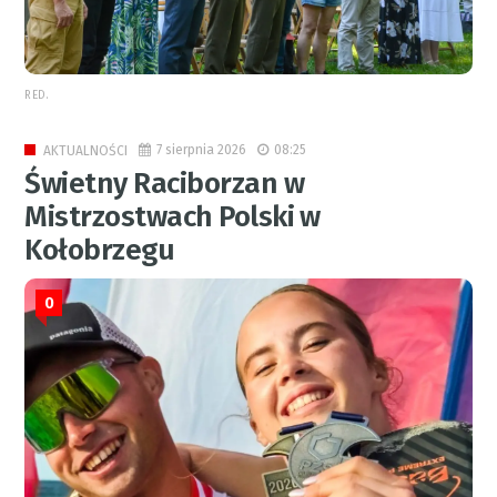
RED.
7 sierpnia 2026
08:25
AKTUALNOŚCI
Świetny Raciborzan w
Mistrzostwach Polski w
Kołobrzegu
0