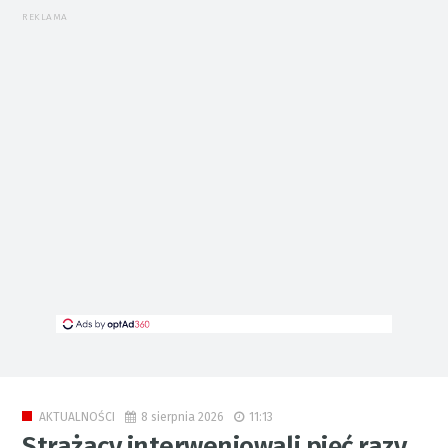
REKLAMA
8 sierpnia 2026
11:13
AKTUALNOŚCI
Strażacy interweniowali pięć razy.