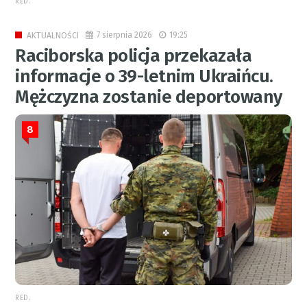
RED.
7 sierpnia 2026
19:25
AKTUALNOŚCI
Raciborska policja przekazała
informacje o 39-letnim Ukraińcu.
Mężczyzna zostanie deportowany
8
RED.