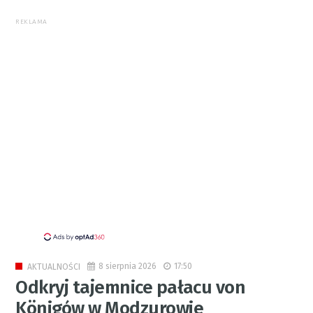
REKLAMA
8 sierpnia 2026
17:50
AKTUALNOŚCI
Odkryj tajemnice pałacu von
Königów w Modzurowie