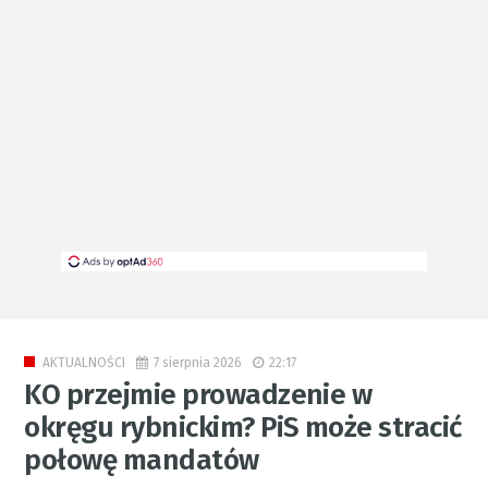
7 sierpnia 2026
22:17
AKTUALNOŚCI
KO przejmie prowadzenie w
okręgu rybnickim? PiS może stracić
połowę mandatów