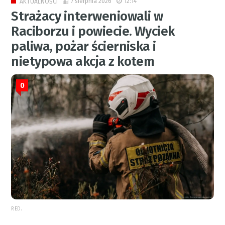
7 sierpnia 2026
12:14
AKTUALNOŚCI
Strażacy interweniowali w
Raciborzu i powiecie. Wyciek
paliwa, pożar ścierniska i
nietypowa akcja z kotem
0
RED.