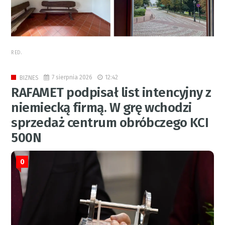
RED.
7 sierpnia 2026
12:42
BIZNES
RAFAMET podpisał list intencyjny z
niemiecką firmą. W grę wchodzi
sprzedaż centrum obróbczego KCI
500N
0