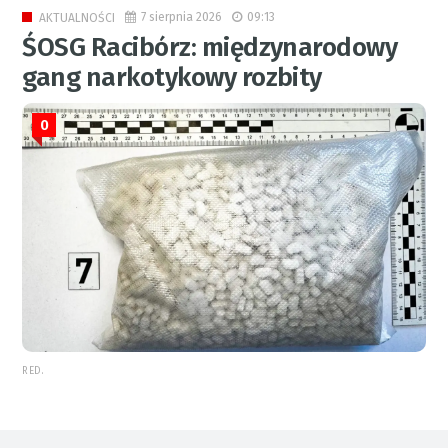
7 sierpnia 2026
09:13
AKTUALNOŚCI
ŚOSG Racibórz: międzynarodowy
gang narkotykowy rozbity
0
RED.