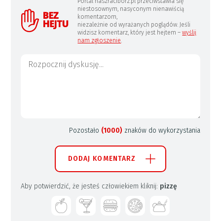
Portal naszraciborz.pl przeciwstawia się
niestosownym, nasyconym nienawiścią
komentarzom,
niezależnie od wyrażanych poglądów. Jeśli
widzisz komentarz, który jest hejtem –
wyślij
nam zgłoszenie
.
Pozostało
(1000)
znaków do wykorzystania
DODAJ KOMENTARZ
Aby potwierdzić, że jesteś człowiekiem kliknij:
pizzę