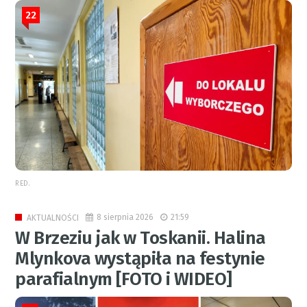
22
RED.
8 sierpnia 2026
21:59
AKTUALNOŚCI
W Brzeziu jak w Toskanii. Halina
Mlynkova wystąpiła na festynie
parafialnym [FOTO i WIDEO]