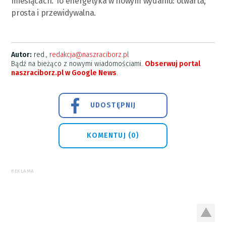
miesiącach. To energetyka w nowym wydaniu: otwarta,
prosta i przewidywalna.
Autor:
red.,
redakcja@naszraciborz.pl
Bądź na bieżąco z nowymi wiadomościami.
Obserwuj portal
naszraciborz.pl w Google News
.
UDOSTĘPNIJ
KOMENTUJ (0)
REKLAMA