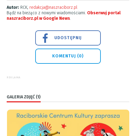
Autor:
RCK,
redakcja@naszraciborz.pl
Bądź na bieżąco z nowymi wiadomościami.
Obserwuj portal
naszraciborz.pl w Google News
.
UDOSTĘPNIJ
KOMENTUJ (0)
REKLAMA
GALERIA ZDJĘĆ (1)