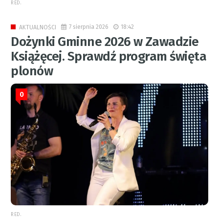
RED.
7 sierpnia 2026
18:42
AKTUALNOŚCI
Dożynki Gminne 2026 w Zawadzie
Książęcej. Sprawdź program święta
plonów
0
RED.