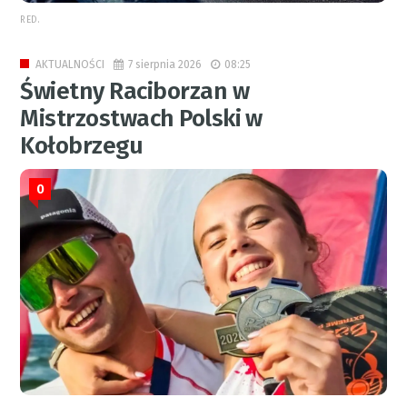
RED.
7 sierpnia 2026
08:25
AKTUALNOŚCI
Świetny Raciborzan w
Mistrzostwach Polski w
Kołobrzegu
0