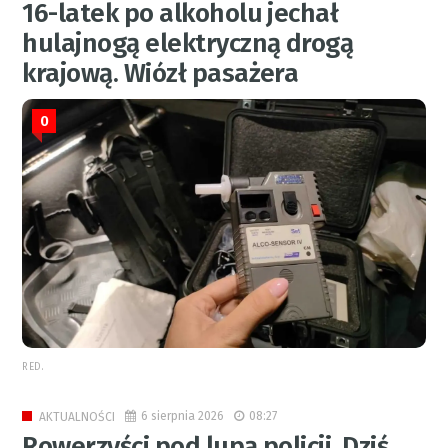
16-latek po alkoholu jechał
hulajnogą elektryczną drogą
krajową. Wiózł pasażera
0
RED.
6 sierpnia 2026
08:27
AKTUALNOŚCI
Rowerzyści pod lupą policji. Dziś