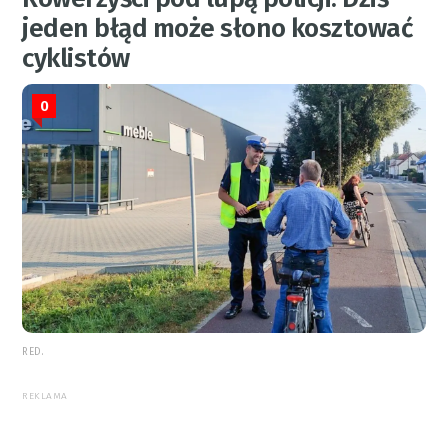
jeden błąd może słono kosztować
cyklistów
0
RED.
REKLAMA