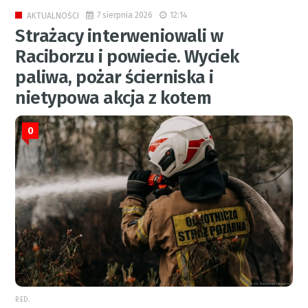
7 sierpnia 2026
12:14
AKTUALNOŚCI
Strażacy interweniowali w
Raciborzu i powiecie. Wyciek
paliwa, pożar ścierniska i
nietypowa akcja z kotem
0
RED.