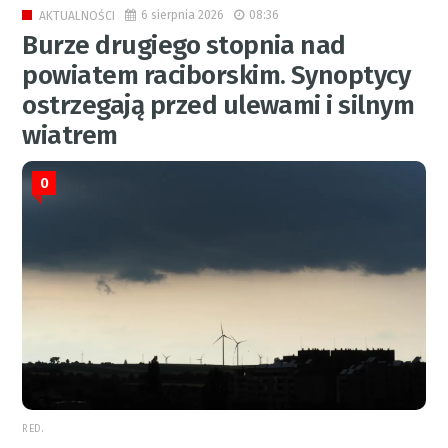
6 sierpnia 2026
08:36
AKTUALNOŚCI
Burze drugiego stopnia nad
powiatem raciborskim. Synoptycy
ostrzegają przed ulewami i silnym
wiatrem
0
RED.