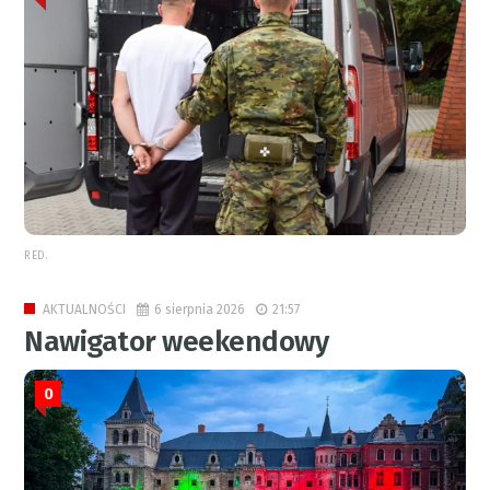
RED.
6 sierpnia 2026
21:57
AKTUALNOŚCI
Nawigator weekendowy
0