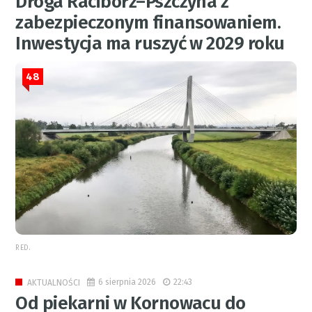
Droga Racibórz–Pszczyna z
zabezpieczonym finansowaniem.
Inwestycja ma ruszyć w 2029 roku
48
RED.
6 sierpnia 2026
22:43
AKTUALNOŚCI
Od piekarni w Kornowacu do