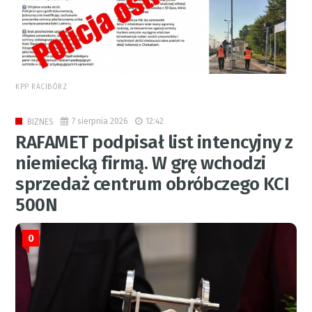
KPP RACIBÓRZ
7 sierpnia 2026
12:42
BIZNES
RAFAMET podpisał list intencyjny z
niemiecką firmą. W grę wchodzi
sprzedaż centrum obróbczego KCI
500N
0