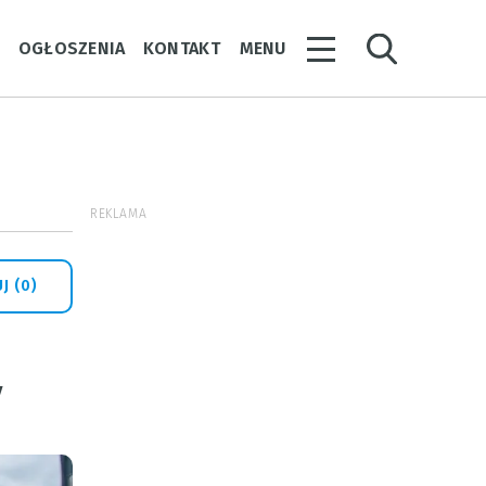
Y
OGŁOSZENIA
KONTAKT
MENU
REKLAMA
J (0)
y