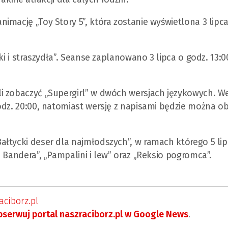
mację „Toy Story 5”, która zostanie wyświetlona 3 lipca
i i straszydła”. Seanse zaplanowano 3 lipca o godz. 13:00
i zobaczyć „Supergirl” w dwóch wersjach językowych. We
odz. 20:00, natomiast wersję z napisami będzie można ob
łtycki deser dla najmłodszych”, w ramach którego 5 lip
 Bandera”, „Pampalini i lew” oraz „Reksio pogromca”.
ciborz.pl
serwuj portal naszraciborz.pl w Google News
.