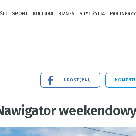
ŚCI
SPORT
KULTURA
BIZNES
STYL ŻYCIA
PARTNERZ
UDOSTĘPNIJ
KOMENTU
 Nawigator weekendow