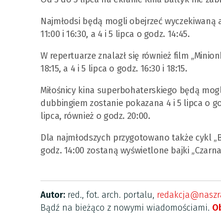
Najmłodsi będą mogli obejrzeć wyczekiwaną ani
11:00 i 16:30, a 4 i 5 lipca o godz. 14:45.
W repertuarze znalazł się również film „Minionk
18:15, a 4 i 5 lipca o godz. 16:30 i 18:15.
Miłośnicy kina superbohaterskiego będą mogl
dubbingiem zostanie pokazana 4 i 5 lipca o g
lipca, również o godz. 20:00.
Dla najmłodszych przygotowano także cykl „Ba
godz. 14:00 zostaną wyświetlone bajki „Czarna
Autor:
red., fot. arch. portalu,
redakcja@naszra
Bądź na bieżąco z nowymi wiadomościami.
Ob