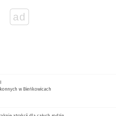
ad
I
 konnych w Bieńkowicach
aknie atrakcji dla całych rodzin.