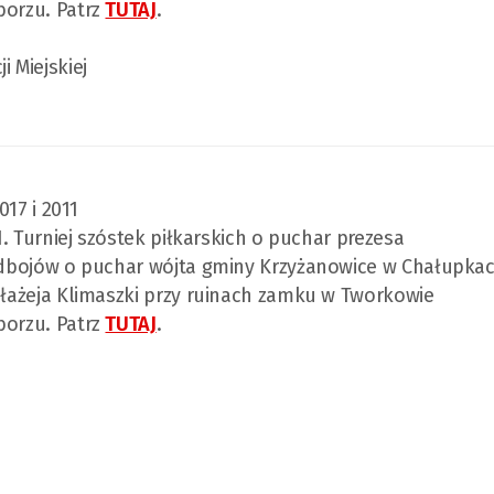
borzu. Patrz
TUTAJ
.
 Miejskiej
017 i 2011
 I. Turniej szóstek piłkarskich o puchar prezesa
 oldbojów o puchar wójta gminy Krzyżanowice w Chałupka
 Błażeja Klimaszki przy ruinach zamku w Tworkowie
borzu. Patrz
TUTAJ
.