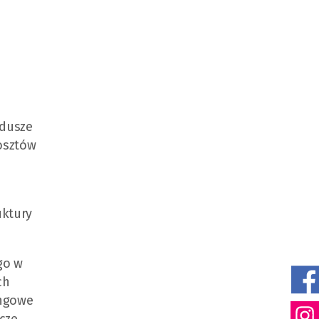
ndusze
kosztów
uktury
go w
ch
ingowe
cze