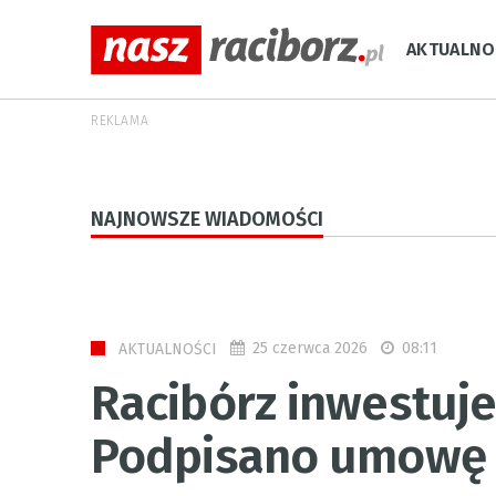
AKTUALNO
REKLAMA
NAJNOWSZE WIADOMOŚCI
25 czerwca 2026
08:11
AKTUALNOŚCI
Racibórz inwestuj
Podpisano umowę n