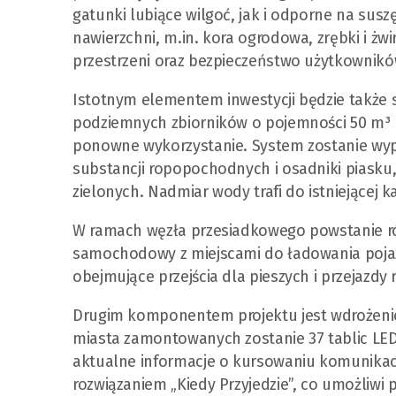
gatunki lubiące wilgoć, jak i odporne na sus
nawierzchni, m.in. kora ogrodowa, zrębki i żw
przestrzeni oraz bezpieczeństwo użytkownik
Istotnym elementem inwestycji będzie także
podziemnych zbiorników o pojemności 50 m³ 
ponowne wykorzystanie. System zostanie wyp
substancji ropopochodnych i osadniki piasku
zielonych. Nadmiar wody trafi do istniejącej k
W ramach węzła przesiadkowego powstanie rów
samochodowy z miejscami do ładowania pojaz
obejmujące przejścia dla pieszych i przejazdy
Drugim komponentem projektu jest wdrożenie 
miasta zamontowanych zostanie 37 tablic LED
aktualne informacje o kursowaniu komunikacji
rozwiązaniem „Kiedy Przyjedzie”, co umożliwi