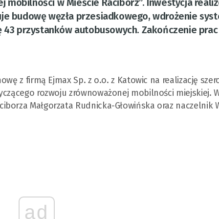
 mobilności w Mieście Racibórz”. Inwestycja real
muje budowę węzła przesiadkowego, wdrożenie sys
ję 43 przystanków autobusowych. Zakończenie prac
owę z firmą Ejmax Sp. z o.o. z Katowic na realizację sze
yczącego rozwoju zrównoważonej mobilności miejskiej. W
ciborza Małgorzata Rudnicka-Głowińska oraz naczelnik 
ad