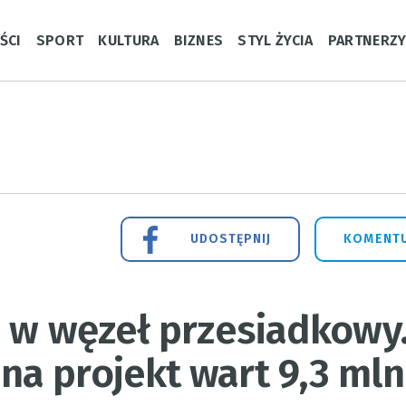
ŚCI
SPORT
KULTURA
BIZNES
STYL ŻYCIA
PARTNERZ
UDOSTĘPNIJ
KOMENTU
e w węzeł przesiadkowy
a projekt wart 9,3 mln