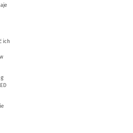
aje
 ich
ów
ng
LED
ie