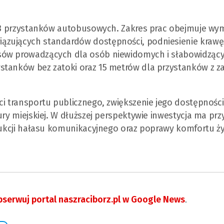
a 43 przystanków autobusowych. Zakres prac obejmuje wy
ązujących standardów dostępności, podniesienie kraw
sów prowadzących dla osób niewidomych i słabowidzący
stanków bez zatoki oraz 15 metrów dla przystanków z z
ci transportu publicznego, zwiększenie jego dostępności
ury miejskiej. W dłuższej perspektywie inwestycja ma prz
edukcji hałasu komunikacyjnego oraz poprawy komfortu ży
serwuj portal naszraciborz.pl w Google News
.