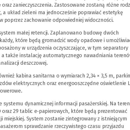
zę oraz zanieczyszczenia. Zastosowane zostaną różne rodz
ir, a układ zieleni ma jednocześnie poprawiać estetykę
ów poprzez zachowanie odpowiedniej widoczności.
 system małej retencji. Zaplanowano budowę dwóch
każdy, które będą gromadzić wody opadowe i umożliwiać
osażony w urządzenia oczyszczające, w tym separatory
, a także instalację automatycznego nawadniania teren
analizacji deszczowej.
nież kabina sanitarna o wymiarach 2,34 × 3,5 m, parki
dów elektrycznych oraz energooszczędne oświetlenie 
 rowerowe.
systemu dynamicznej informacji pasażerskiej. Na teren
 oraz 29 tablic e-papierowych, które będą prezentować
 miejskiej. System zostanie zintegrowany z istniejącym
 pasażerom sprawdzanie rzeczywistego czasu przyjazdu