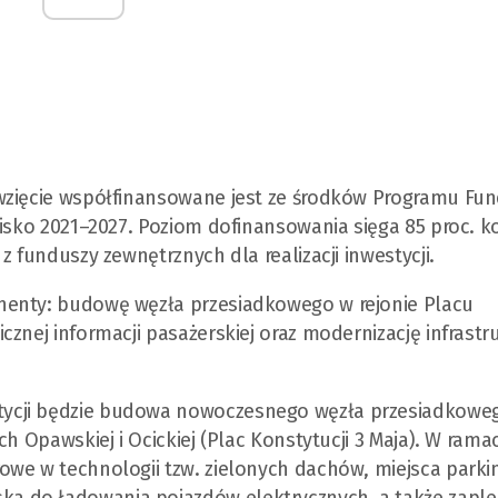
wzięcie współfinansowane jest ze środków Programu Fu
wisko 2021–2027. Poziom dofinansowania sięga 85 proc. 
z funduszy zewnętrznych dla realizacji inwestycji.
nenty: budowę węzła przesiadkowego w rejonie Placu
znej informacji pasażerskiej oraz modernizację infrastr
ycji będzie budowa nowoczesnego węzła przesiadkowe
ch Opawskiej i Ocickiej (Plac Konstytucji 3 Maja). W rama
owe w technologii tzw. zielonych dachów, miejsca park
a do ładowania pojazdów elektrycznych, a także zaple