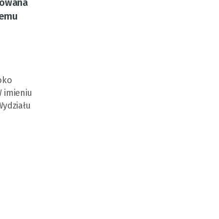
izowana
temu
roko
 imieniu
Wydziału