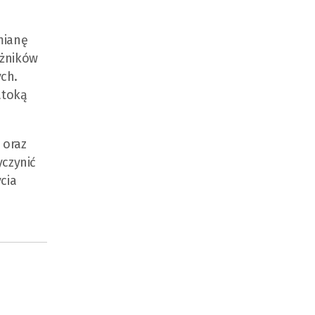
mianę
ężników
ch.
atoką
 oraz
yczynić
cia