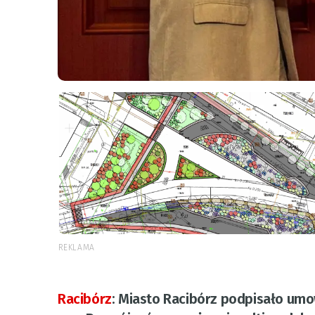
REKLAMA
Racibórz
:
Miasto Racibórz podpisało umowę