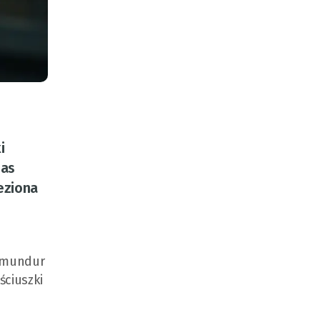
i
zas
eziona
e mundur
ściuszki