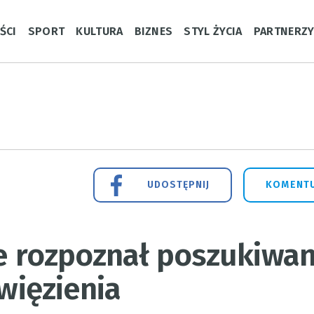
ŚCI
SPORT
KULTURA
BIZNES
STYL ŻYCIA
PARTNERZ
UDOSTĘPNIJ
KOMENTU
ie rozpoznał poszukiwan
 więzienia