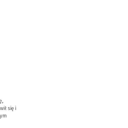
ę,
ił się i
nym