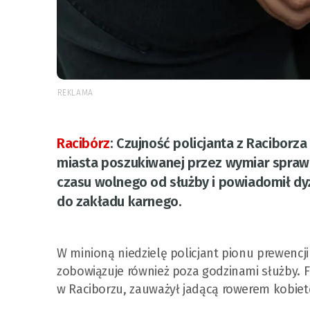
REKLAMA
Racibórz
:
Czujność policjanta z Raciborz
miasta poszukiwanej przez wymiar sprawi
czasu wolnego od służby i powiadomił dy
do zakładu karnego.
W minioną niedzielę policjant pionu prewenc
zobowiązuje również poza godzinami służby. F
w Raciborzu, zauważył jadącą rowerem kobiet