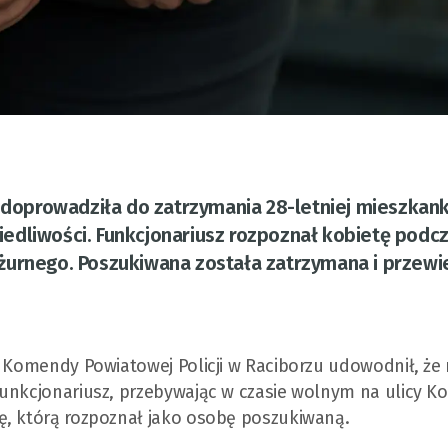
a doprowadziła do zatrzymania 28-letniej mieszkank
edliwości. Funkcjonariusz rozpoznał kobietę podc
żurnego. Poszukiwana została zatrzymana i przewi
ji Komendy Powiatowej Policji w Raciborzu udowodnił, ż
unkcjonariusz, przebywając w czasie wolnym na ulicy Ko
ę, którą rozpoznał jako osobę poszukiwaną.