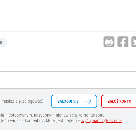
ie
 musisz się zalogować)
ZALOGUJ SIĘ
ZAŁÓŻ KONTO
a się niestosownym, nasyconym nienawiścią komentarzom,
eśli widzisz komentarz, który jest hejtem –
wyślij nam zgłoszenie
.